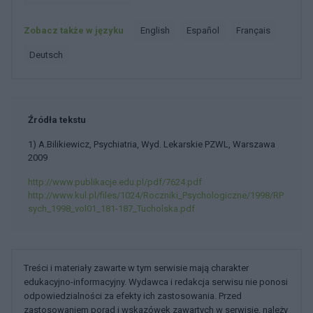
Zobacz także w języku
english
español
français
deutsch
Źródła tekstu
1) A.Bilikiewicz, Psychiatria, Wyd. Lekarskie PZWL, Warszawa
2009
http://www.publikacje.edu.pl/pdf/7624.pdf
http://www.kul.pl/files/1024/Roczniki_Psychologiczne/1998/RP
sych_1998_vol01_181-187_Tucholska.pdf
Treści i materiały zawarte w tym serwisie mają charakter
edukacyjno-informacyjny. Wydawca i redakcja serwisu nie ponosi
odpowiedzialności za efekty ich zastosowania. Przed
zastosowaniem porad i wskazówek zawartych w serwisie, należy