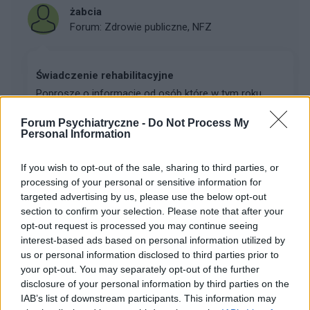
żabcia
Forum:
Zdrowie publiczne, NFZ
Świadczenie rehabilitacyjne
Poproszę o informacje od osób które w tym roku
składały wniosek o świadczenie rehabilitacyjne ile
Forum Psychiatryczne -
Do Not Process My
czekaliście na jakąkolwiek informacje zwrotną z ZUS?
Personal Information
Czy to wezwanie na komisję, odmowa, decyzja zaoc...
If you wish to opt-out of the sale, sharing to third parties, or
processing of your personal or sensitive information for
ewelina123@
targeted advertising by us, please use the below opt-out
Forum:
Nerwica, fobia i inne zaburzenia lękowe
section to confirm your selection. Please note that after your
opt-out request is processed you may continue seeing
interest-based ads based on personal information utilized by
OCD PDA U DZIECKA
us or personal information disclosed to third parties prior to
your opt-out. You may separately opt-out of the further
Syn za kilka miesięcy skończy 9 lat. Ma ogromne
disclosure of your personal information by third parties on the
problemy, sytuacja z miesiąca na miesiąc się
IAB’s list of downstream participants. This information may
pogarsza. Psychiatra dał skierowanie na oddział, bo