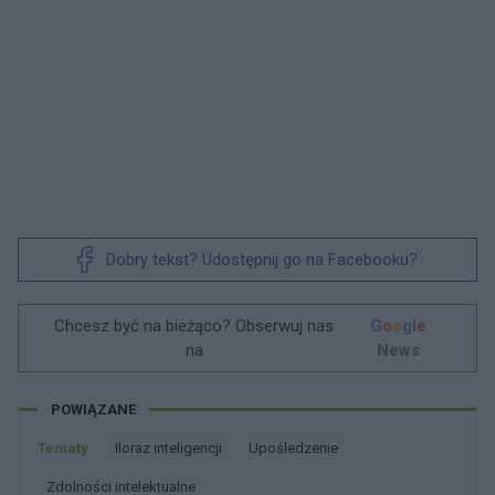
Dobry tekst? Udostępnij go na Facebooku?
Chcesz być na bieżąco? Obserwuj nas
G
o
o
g
l
e
na
News
POWIĄZANE
Tematy
Iloraz inteligencji
Upośledzenie
Zdolności intelektualne