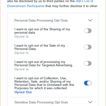
also be disclosed by us to third parties on the
IAB’s List of
nie wie, co zrobić, choć psycholog i pedagog
Downstream Participants
that may further disclose it to other
twierdzą,...
third parties.
Personal Data Processing Opt Outs
wielas
Forum:
Nerwica, fobia i inne zaburzenia lękowe
I want to opt-out of the Sharing of my
personal data.
Opted In
Fobia szkolna w 1 klasie podstawówki.
I want to opt-out of the Sale of my
Personal Data.
Dzień dobry, zarejestrowałem się na tym forum gdyż
Opted In
szukam pomocy, być może ktoś miał podobny
I want to opt-out of processing my
problem. W tym roku córka poszła do pierwszej klasy
Personal Data for Targeted Advertising.
podstawowej, od samego początku widziałem że nie
Opted In
i...
I want to opt-out of Collection, Use,
Retention, Sale, and/or Sharing of my
Personal Data that Is Unrelated with the
Purposes for which it was collected.
weofnosduvne
Opted Out
Forum:
Nerwica, fobia i inne zaburzenia lękowe
Sensitive Data Processing Opt Outs