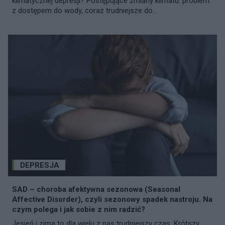
klimatycznej depresji? Postępujące zmiany klimatu: problem
z dostępem do wody, coraz trudniejsze do...
DEPRESJA
SAD – choroba afektywna sezonowa (Seasonal
Affective Disorder), czyli sezonowy spadek nastroju. Na
czym polega i jak sobie z nim radzić?
Jesień i zima to dla wielu z nas trudniejszy czas. Krótszy