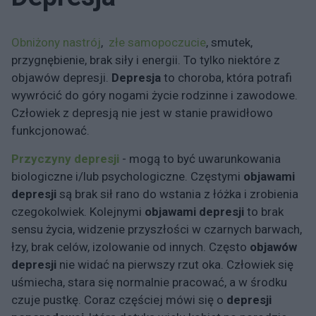
Obniżony nastrój
,
złe samopoczucie
, smutek,
przygnębienie, brak siły i energii. To tylko niektóre z
objawów depresji.
Depresja
to choroba, która potrafi
wywrócić do góry nogami życie rodzinne i zawodowe.
Człowiek z depresją nie jest w stanie prawidłowo
funkcjonować.
Przyczyny depresji
- mogą to być uwarunkowania
biologiczne i/lub psychologiczne. Częstymi
objawami
depresji
są brak sił rano do wstania z łóżka i zrobienia
czegokolwiek. Kolejnymi
objawami depresji
to brak
sensu życia, widzenie przyszłości w czarnych barwach,
łzy, brak celów, izolowanie od innych. Często
objawów
depresji
nie widać na pierwszy rzut oka. Człowiek się
uśmiecha, stara się normalnie pracować, a w środku
czuje pustkę. Coraz częściej mówi się o
depresji