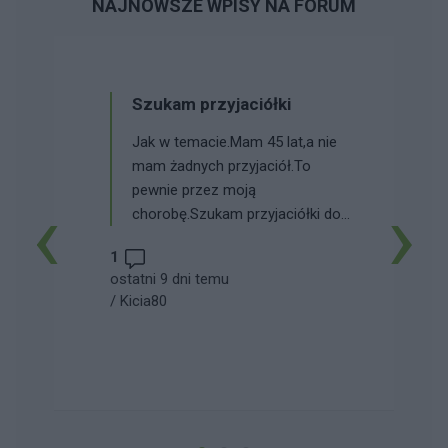
NAJNOWSZE WPISY NA FORUM
Szukam przyjaciółki
Jak w temacie.Mam 45 lat,a nie
mam żadnych przyjaciół.To
pewnie przez moją
‹
›
chorobę.Szukam przyjaciółki do
pogaduszek o wszystkim,najlepiej
1
z woj. lubuskiego,ale mogą też
ostatni 9 dni temu
być inne okolice...
/
Kicia80