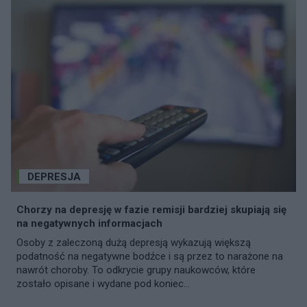
otwarcie przyznał do bycia dwulicową
chorągiewką bez zasad. Ale post o tym
już skasował bo jakby to wyszło na jaw
to sam by został znienawidzony, a
tłumaczy się że miał inny powód. Ja mu
nie wierzę, bo ile razy na niektórych
nagraniach mówił że ludzi chorych nie
obraża a mnie nazywa debilem i
upośledzonym. Mieliśmy się zwracać do
naszej rodziny i przyjaciół z prośbą o
pomoc ale ci nie chcą nam pomagać.
DEPRESJA
po prostu czujemy bezradni że nikt
nawet nie może mocno zwrócić uwagi
Chorzy na depresję w fazie remisji bardziej skupiają się
że sami zachowują się toksycznie.. Ba!
na negatywnych informacjach
jeszcze jednego innego mojego kolegę
Osoby z zaleczoną dużą depresją wykazują większą
fałszywie oskarżali o pedofilstwo co nie
podatność na negatywne bodźce i są przez to narażone na
było prawdą. To nie jest sprawiedliwe że
nawrót choroby. To odkrycie grupy naukowców, które
oni mogą nas bezprawnie
zostało opisane i wydane pod koniec...
dyskryminować a nam nie wolno się