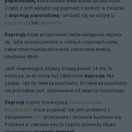
poporodowej
, która dotyka wielu kobiet po porodzie.
Część z nich wstydzi się poprosić o pomoc w związku
z
depresją poporodową
i umówić się na wizytę u
psychologa
lub
psychiatry
.
Depresja
może przyjmować także nietypowe objawy
np.: bóle umiejscowione w różnych częściach ciała,
zaburzenia miesiączkowania, zaburzenia erekcji,
obniżenie libido.
Jeśli niepokojące objawy trwają ponad 14 dni, to
oznacza, że to może być faktycznie
depresja
. Nie
czekaj - idź do lekarza psychiatry. Do lekarza psychiatry
nie potrzebne jest skierowanie od lekarza rodzinnego.
Depresji
często towarzyszą
zaburzenia snu
.
Bezsenność
może pojawiać się jako problemy z
zasypianiem,
sen
przerywany i wczesne budzenie się.
Poprawa w zakresie snu to często pierwszy objaw
skutecznego
leczenia depresji
.