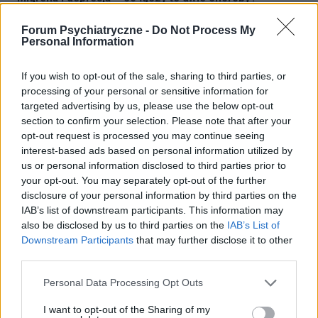
Migrena i depresja to choroby, które często chodzą ze sobą
Forum Psychiatryczne -
Do Not Process My
w parze. Chociaż mogą wydawać się zupełnie niepowiązane,
Personal Information
łączy je wiele [1]. Osoby cierpiące na migrenę są 2,5 razy
bardziej narażone na...
If you wish to opt-out of the sale, sharing to third parties, or
processing of your personal or sensitive information for
targeted advertising by us, please use the below opt-out
section to confirm your selection. Please note that after your
opt-out request is processed you may continue seeing
interest-based ads based on personal information utilized by
us or personal information disclosed to third parties prior to
your opt-out. You may separately opt-out of the further
disclosure of your personal information by third parties on the
IAB’s list of downstream participants. This information may
also be disclosed by us to third parties on the
IAB’s List of
Downstream Participants
that may further disclose it to other
third parties.
DEPRESJA
Personal Data Processing Opt Outs
I want to opt-out of the Sharing of my
Niedobory żywieniowe a depresja. Jak deficyt