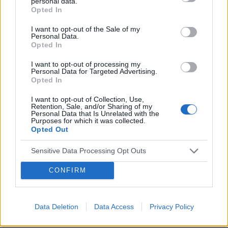
personal data.
składników odżywczych wpływa na nasz nastrój?
Opted In
Z roku na rok przybywa osób ze zdiagnozowaną depresją, a
I want to opt-out of the Sale of my
dieta może odgrywać istotną rolę w jej przebiegu. Brak
Personal Data.
kluczowych składników odżywczych, takich jak witamina D,
Opted In
witaminy z grupy B, magnez,...
I want to opt-out of processing my
Personal Data for Targeted Advertising.
Opted In
I want to opt-out of Collection, Use,
Retention, Sale, and/or Sharing of my
Personal Data that Is Unrelated with the
Purposes for which it was collected.
Opted Out
Sensitive Data Processing Opt Outs
CONFIRM
Data Deletion
Data Access
Privacy Policy
DEPRESJA