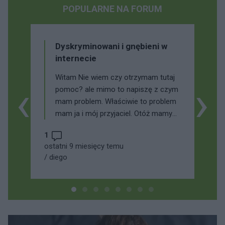
POPULARNE NA FORUM
Dyskryminowani i gnębieni w
internecie
Witam Nie wiem czy otrzymam tutaj
‹
›
pomoc? ale mimo to napiszę z czym
mam problem. Właściwie to problem
mam ja i mój przyjaciel. Otóż mamy
prowadzimy swoje kanały na youtube,
1
wszystko było dobrze, aż jednego dnia
ostatni 9 miesięcy temu
niejaki Valdy z kanału Valdyrealm
/
diego
powiedział swoim widzom aby mieli nas
znieważać i dyskryminować bo on
uważa że osoby z chorobami
psychicznymi nie powinny się udzielać w
internecie. To jest absurd ny nikomu nie
szkodzimy i zajmujemy się w spokoju