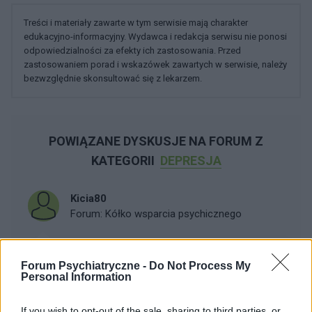
Treści i materiały zawarte w tym serwisie mają charakter
edukacyjno-informacyjny. Wydawca i redakcja serwisu nie ponosi
odpowiedzialności za efekty ich zastosowania. Przed
zastosowaniem porad i wskazówek zawartych w serwisie, należy
bezwzględnie skonsultować się z lekarzem.
POWIĄZANE DYSKUSJE NA FORUM Z
KATEGORII
DEPRESJA
Kicia80
Forum:
Kółko wsparcia psychicznego
Szukam przyjaciółki
Forum Psychiatryczne -
Do Not Process My
Personal Information
Jak w temacie.Mam 45 lat,a nie mam żadnych
przyjaciół.To pewnie przez moją chorobę.Szukam
If you wish to opt-out of the sale, sharing to third parties, or
przyjaciółki do pogaduszek o wszystkim,najlepiej z