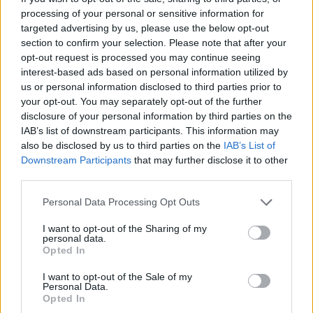
processing of your personal or sensitive information for
woj. lubuskiego,ale mogą też być inne okolice...
targeted advertising by us, please use the below opt-out
section to confirm your selection. Please note that after your
opt-out request is processed you may continue seeing
Gerogina48
interest-based ads based on personal information utilized by
Forum:
Psychoterapia
us or personal information disclosed to third parties prior to
your opt-out. You may separately opt-out of the further
disclosure of your personal information by third parties on the
Terapia Systemowa
IAB’s list of downstream participants. This information may
also be disclosed by us to third parties on the
IAB’s List of
Cześć. Piszę z takim zapytaniem. Czy ktoś z Was
Downstream Participants
that may further disclose it to other
przerabiał może u psychoterapeuty swoje dzieciństwo
third parties.
? A potem dorosłe życie ? Napiszę po krotce: Jako
dziecko byłam bardzo porównywana do innych,
Personal Data Processing Opt Outs
częst...
I want to opt-out of the Sharing of my
personal data.
Opted In
mike34
Forum:
Depresja
I want to opt-out of the Sale of my
Personal Data.
Opted In