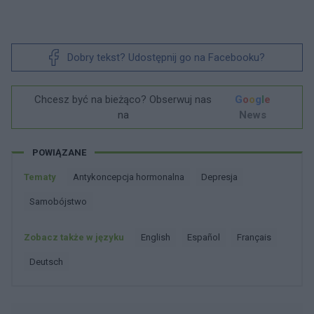
Dobry tekst? Udostępnij go na Facebooku?
Chcesz być na bieżąco? Obserwuj nas
G
o
o
g
l
e
na
News
POWIĄZANE
Tematy
Antykoncepcja hormonalna
Depresja
Samobójstwo
Zobacz także w języku
english
español
français
deutsch