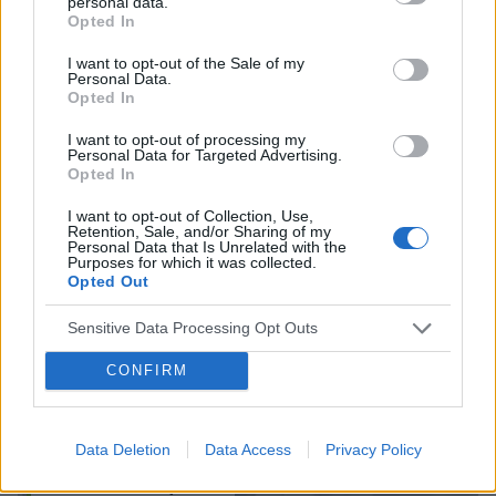
personal data.
Opted In
Inflacja i kwestie zdrowotne głównymi powodami obaw
Polaków
I want to opt-out of the Sale of my
Jak wynika z cyklicznego badania pt. „Bieżące lęki i obawy
Personal Data.
Opted In
Polaków”, wciąż ponad 90% społeczeństwa obawia się, że w
najbliższym czasie wystąpi przynajmniej jeden z 33
I want to opt-out of processing my
możliwych, czarnych scenariuszy,...
Personal Data for Targeted Advertising.
Opted In
I want to opt-out of Collection, Use,
Retention, Sale, and/or Sharing of my
Personal Data that Is Unrelated with the
Purposes for which it was collected.
Opted Out
Sensitive Data Processing Opt Outs
CONFIRM
Data Deletion
Data Access
Privacy Policy
ZABURZENIA LĘKOWE