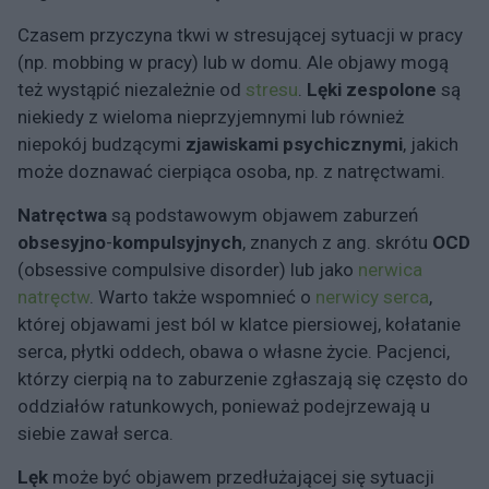
Czasem przyczyna tkwi w stresującej sytuacji w pracy
(np. mobbing w pracy) lub w domu. Ale objawy mogą
też wystąpić niezależnie od
stresu
.
Lęki zespolone
są
niekiedy z wieloma nieprzyjemnymi lub również
niepokój budzącymi
zjawiskami psychicznymi
, jakich
może doznawać cierpiąca osoba, np. z natręctwami.
Natręctwa
są podstawowym objawem zaburzeń
obsesyjno
-
kompulsyjnych
, znanych z ang. skrótu
OCD
(obsessive compulsive disorder) lub jako
nerwica
natręctw
. Warto także wspomnieć o
nerwicy serca
,
której objawami jest ból w klatce piersiowej, kołatanie
serca, płytki oddech, obawa o własne życie. Pacjenci,
którzy cierpią na to zaburzenie zgłaszają się często do
oddziałów ratunkowych, ponieważ podejrzewają u
siebie zawał serca.
Lęk
może być objawem przedłużającej się sytuacji