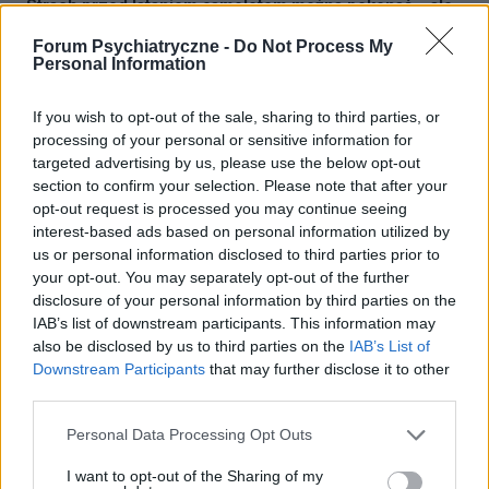
Strach przed lataniem samolotem można pokonać… ale
na pewno nie alkoholem!
Forum Psychiatryczne -
Do Not Process My
Szacuje się, że aż 1/3 Polaków boi się latać, a połowa
Personal Information
odczuwa dyskomfort na pokładzie samolotu. Osoby z
awiofobią, bo tak nazywa się lęk przed lataniem, słyszą
If you wish to opt-out of the sale, sharing to third parties, or
sporo „dobrych rad”, a wśród nich...
processing of your personal or sensitive information for
targeted advertising by us, please use the below opt-out
section to confirm your selection. Please note that after your
opt-out request is processed you may continue seeing
interest-based ads based on personal information utilized by
us or personal information disclosed to third parties prior to
your opt-out. You may separately opt-out of the further
disclosure of your personal information by third parties on the
IAB’s list of downstream participants. This information may
also be disclosed by us to third parties on the
IAB’s List of
Downstream Participants
that may further disclose it to other
third parties.
Personal Data Processing Opt Outs
ZABURZENIA LĘKOWE
I want to opt-out of the Sharing of my