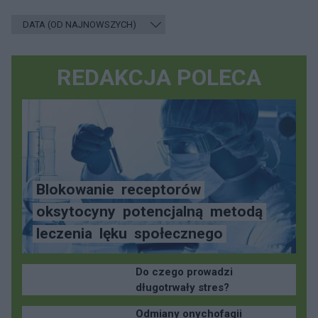
REDAKCJA POLECA
Blokowanie
receptorów
oksytocyny
potencjalną
metodą
leczenia
lęku
społecznego
Do czego prowadzi
długotrwały stres?
Odmiany onychofagii