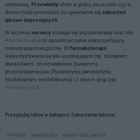
stresowej.
Przewlekły
stres w pracy, na uczelni czy w
domu może prowadzić do ujawnienia się
zaburzeń
lękowo
-
depresyjnych
.
W leczeniu
nerwicy
stosuje się psychoterapię oraz leki.
Psychoterapia
to sposób leczenia wykorzystujący
metody psychologiczne. W
farmakoterapii
wykorzystywane są leki uspokajające (np. diazepam;
alprazolam); przeciwlękowe (buspiron);
przeciwdepresyjne (fluoksetyna, paroksetyna,
escitalopram, wenlafaksyna) i z innych grup (np.
hydroksyzyna
).
Przeglądaj także w kategorii Zaburzenia lękowe
ARTYKUŁY
WIADOMOŚCI
PORADY SPECJALISTY