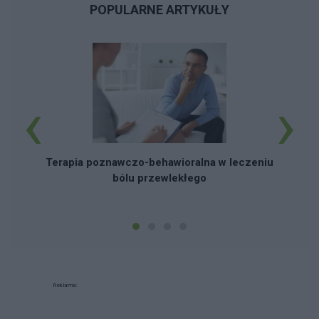
POPULARNE ARTYKUŁY
‹
›
J
Terapia poznawczo-behawioralna w leczeniu
bólu przewlekłego
Reklama: