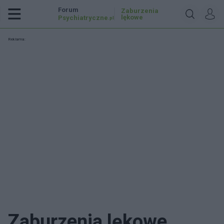
Forum
Zaburzenia
lękowe
Psychiatryczne
.pl
Reklama:
Zaburzenia lękowe