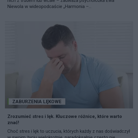
nich z trudem lub wcale – zauważa psycholożka Ewa
Niewola w wideopodcaście „Harmonia –...
ZABURZENIA LĘKOWE
Zrozumieć stres i lęk. Kluczowe różnice, które warto
znać!
Choć stres i lęk to uczucia, których każdy z nas doświadczył
w swoim życiu wielokrotnie, paradoksalnie często nie