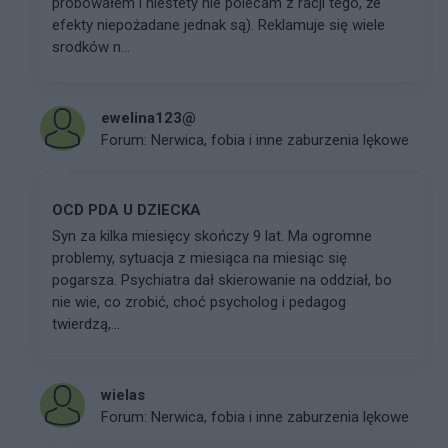
próbowałem i niestety nie polecam z racji tego, że
efekty niepożadane jednak są). Reklamuje się wiele
srodków n...
ewelina123@
Forum:
Nerwica, fobia i inne zaburzenia lękowe
OCD PDA U DZIECKA
Syn za kilka miesięcy skończy 9 lat. Ma ogromne
problemy, sytuacja z miesiąca na miesiąc się
pogarsza. Psychiatra dał skierowanie na oddział, bo
nie wie, co zrobić, choć psycholog i pedagog
twierdzą,...
wielas
Forum:
Nerwica, fobia i inne zaburzenia lękowe