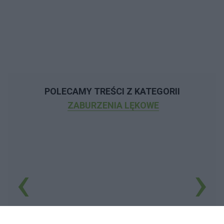
POLECAMY TREŚCI Z KATEGORII
ZABURZENIA LĘKOWE
‹
›