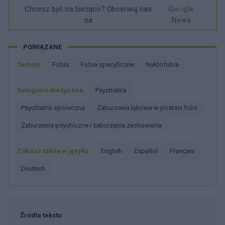
Chcesz być na bieżąco? Obserwuj nas
G
o
o
g
l
e
na
News
POWIĄZANE
Tematy
Fobia
Fobie specyficzne
Nyktofobia
Kategorie medyczne
Psychiatria
Psychiatria społeczna
Zaburzenia lękowe w postaci fobii
Zaburzenia psychiczne i zaburzenia zachowania
Zobacz także w języku
english
español
français
deutsch
Źródła tekstu