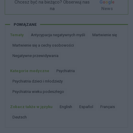
Chcesz być na bieżąco? Obserwuj nas
G
o
o
g
l
e
na
News
POWIĄZANE
Tematy
Antycypacja negatywnych myśli
Martwienie się
Martwienie się a cechy osobowości
Negatywne przewidywania
Kategorie medyczne
Psychiatria
Psychiatria dzieci i młodzieży
Psychiatria wieku podeszłego
Zobacz także w języku
english
español
français
deutsch