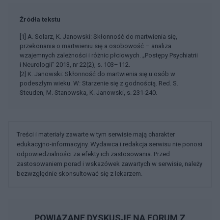
Źródła tekstu
[1] A. Solarz, K. Janowski: Skłonność do martwienia się,
przekonania o martwieniu się a osobowość – analiza
wzajemnych zależności i różnic płciowych. „Postępy Psychiatrii
i Neurologii” 2013, nr 22(2), s. 103–112.
[2] K. Janowski: Skłonność do martwienia się u osób w
podeszłym wieku. W: Starzenie się z godnością. Red. S.
Steuden, M. Stanowska, K. Janowski, s. 231-240.
Treści i materiały zawarte w tym serwisie mają charakter
edukacyjno-informacyjny. Wydawca i redakcja serwisu nie ponosi
odpowiedzialności za efekty ich zastosowania. Przed
zastosowaniem porad i wskazówek zawartych w serwisie, należy
bezwzględnie skonsultować się z lekarzem.
POWIĄZANE DYSKUSJE NA FORUM Z