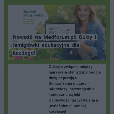
Nowość
na
Medforum.pl:
Quizy
i
łamigłówki
edukacyjne
dla
każdego!
Odkryto związek między
markerem stanu zapalnego a
dużą depresją u...
Schizofrenia u dzieci i
młodzieży: bezwzględnie
konieczne są leki
Osobowość narcystyczna a
uzależnienia: poznaj
korelację!