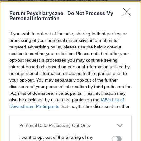
poszczególnych kultur i obszarów geograficznych.
Forum Psychiatryczne -
Do Not Process My
Personal Information
NAJNOWSZE WPISY NA FORUM
If you wish to opt-out of the sale, sharing to third parties, or
processing of your personal or sensitive information for
targeted advertising by us, please use the below opt-out
Szukam przyjaciółki
section to confirm your selection. Please note that after your
opt-out request is processed you may continue seeing
Jak w temacie.Mam 45 lat,a nie
interest-based ads based on personal information utilized by
mam żadnych przyjaciół.To
us or personal information disclosed to third parties prior to
your opt-out. You may separately opt-out of the further
pewnie przez moją
‹
›
disclosure of your personal information by third parties on the
chorobę.Szukam przyjaciółki do
IAB’s list of downstream participants. This information may
pogaduszek o wszystkim,najlepiej
also be disclosed by us to third parties on the
IAB’s List of
1
z woj. lubuskiego,ale mogą też
Downstream Participants
that may further disclose it to other
ostatni 5 dni temu
być inne okolice...
third parties.
/
Kicia80
Personal Data Processing Opt Outs
I want to opt-out of the Sharing of my