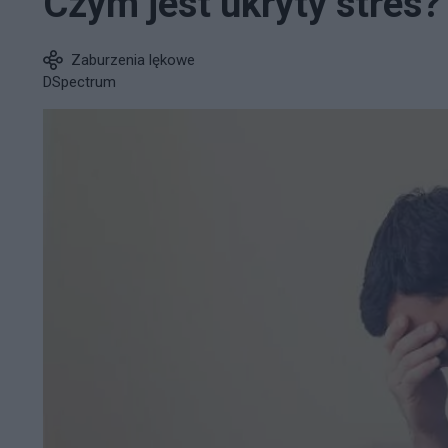
Czym jest ukryty stres?
Zaburzenia lękowe
DSpectrum