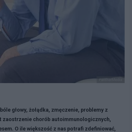
PantherMedia
e bóle głowy, żołądka, zmęczenie, problemy z
et zaostrzenie chorób autoimmunologicznych,
m. O ile większość z nas potrafi zdefiniować,