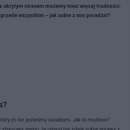
, z ukrytym stresem możemy mieć więcej trudności.
– przede wszystkim – jak sobie z nim poradzić?
s?
tórych nie jesteśmy świadomi. Jak to możliwe?
 stresowy, mimo, że umysł nie zdaje sobie sprawy z