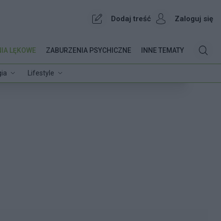
Dodaj treść
Zaloguj się
IA LĘKOWE
ZABURZENIA PSYCHICZNE
INNE TEMATY
ia
Lifestyle