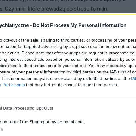
s
. Czynniki, które prowadzą do stresu to m.in.
ntroli. Bardzo istotne są tutaj emocje. Kiedy nie
chiatryczne -
Do Not Process My Personal Information
zować swoich potrzeb emocjonalnych. Możemy za to
jąc je ponad własne, nierzadko działając wręcz
to opt-out of the sale, sharing to third parties, or processing of your per
formation for targeted advertising by us, please use the below opt-out s
nym stresem. Żyjąc zgodnie z cudzymi
r selection. Please note that after your opt-out request is processed y
nym związku, czy w pracy, której nie lubimy –
eing interest-based ads based on personal information utilized by us or
disclosed to third parties prior to your opt-out. You may separately opt-
losure of your personal information by third parties on the IAB’s list of
. This information may also be disclosed by us to third parties on the
IA
 jednak nie wszystko. Stres mogą powodować także
Participants
that may further disclose it to other third parties.
alkoholowa kogoś z rodziny, orientacja seksualna,
romnym wysiłkiem dla naszej psychiki, ponieważ
l Data Processing Opt Outs
no przed sobą samym, jak i przed otoczeniem
–
mówi
eutka zaburzeń odżywiania
. Dodaje:
Wszystko to, co
o opt-out of the Sharing of my personal data.
In
 dużo napięcia. A to napięcie może ujawniać się w