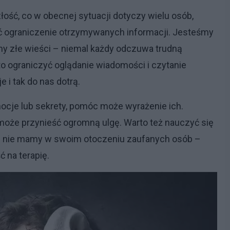
ość, co w obecnej sytuacji dotyczy wielu osób,
ć ograniczenie otrzymywanych informacji. Jesteśmy
my złe wieści – niemal każdy odczuwa trudną
rto ograniczyć oglądanie wiadomości i czytanie
 i tak do nas dotrą.
cje lub sekrety, pomóc może wyrażenie ich.
oże przynieść ogromną ulgę. Warto też nauczyć się
eśli nie mamy w swoim otoczeniu zaufanych osób –
 na terapię.