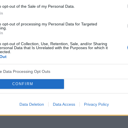
o opt-out of the Sale of my Personal Data.
In
 możemy go zaobserwować?
to opt-out of processing my Personal Data for Targeted
ing.
drowotne, których źródła nie potrafimy odnaleźć,
In
apięcie emocjonalne wynikające ze
stresu
może
o opt-out of Collection, Use, Retention, Sale, and/or Sharing
ersonal Data that Is Unrelated with the Purposes for which it
.:
lected.
Out
ve Data Processing Opt Outs
 wynikać z tłamszonej złości),
CONFIRM
Data Deletion
Data Access
Privacy Policy