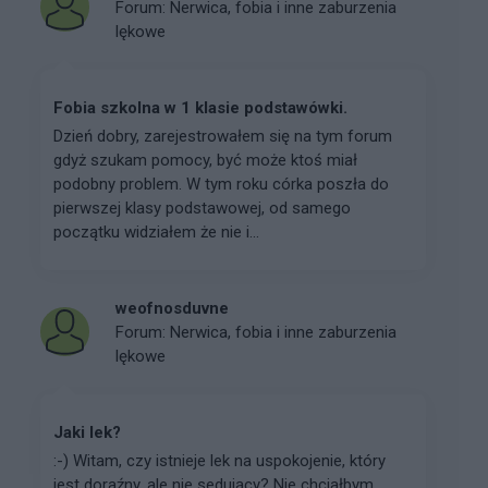
Forum:
Nerwica, fobia i inne zaburzenia
lękowe
Fobia szkolna w 1 klasie podstawówki.
Dzień dobry, zarejestrowałem się na tym forum
gdyż szukam pomocy, być może ktoś miał
podobny problem. W tym roku córka poszła do
pierwszej klasy podstawowej, od samego
początku widziałem że nie i...
weofnosduvne
Forum:
Nerwica, fobia i inne zaburzenia
lękowe
Jaki lek?
:-) Witam, czy istnieje lek na uspokojenie, który
jest doraźny, ale nie sedujący? Nie chciałbym