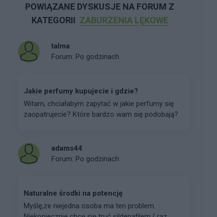
POWIĄZANE DYSKUSJE NA FORUM Z
KATEGORII
ZABURZENIA LĘKOWE
talma
Forum:
Po godzinach
Jakie perfumy kupujecie i gdzie?
Witam, chciałabym zapytać w jakie perfumy się
zaopatrujecie? Które bardzo wam się podobają?
adams44
Forum:
Po godzinach
Naturalne środki na potencję
Myślę,ze niejedna osoba ma ten problem.
Niekoniecznie chcę się truć sildenafilem ( raz