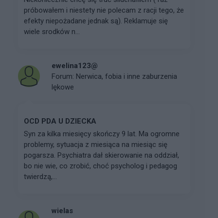
próbowałem i niestety nie polecam z racji tego, że
efekty niepożadane jednak są). Reklamuje się
wiele srodków n...
ewelina123@
Forum:
Nerwica, fobia i inne zaburzenia
lękowe
OCD PDA U DZIECKA
Syn za kilka miesięcy skończy 9 lat. Ma ogromne
problemy, sytuacja z miesiąca na miesiąc się
pogarsza. Psychiatra dał skierowanie na oddział,
bo nie wie, co zrobić, choć psycholog i pedagog
twierdzą,...
wielas