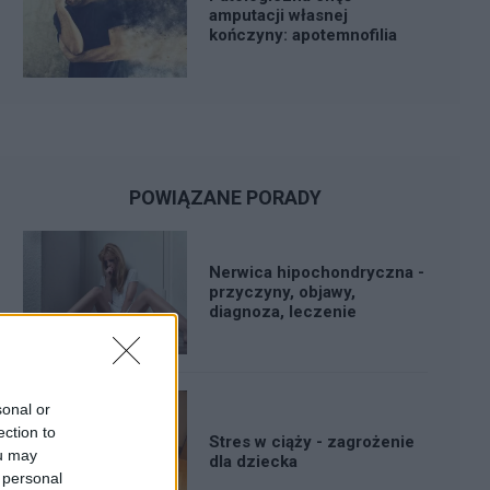
amputacji własnej
kończyny: apotemnofilia
POWIĄZANE PORADY
Nerwica hipochondryczna -
przyczyny, objawy,
diagnoza, leczenie
sonal or
ection to
Stres w ciąży - zagrożenie
ou may
dla dziecka
 personal