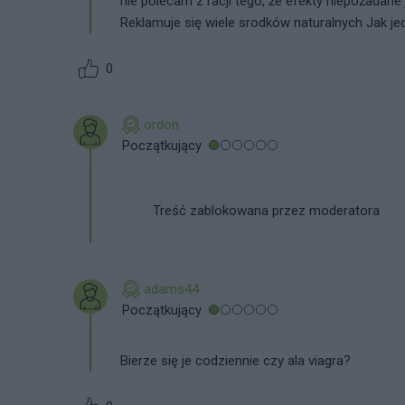
nie polecam z racji tego, że efekty niepożadane 
Reklamuje się wiele srodków naturalnych Jak j
0
ordon
Początkujący
Treść zablokowana przez moderatora
adams44
Początkujący
Bierze się je codziennie czy ala viagra?