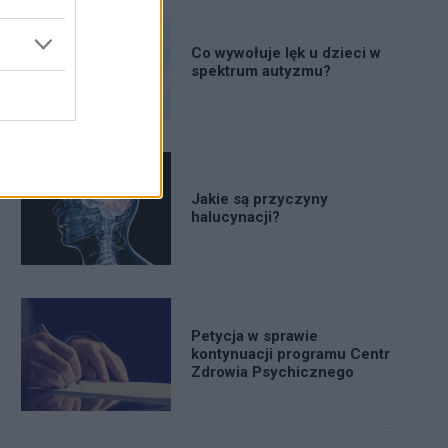
Co wywołuje lęk u dzieci w
spektrum autyzmu?
Jakie są przyczyny
halucynacji?
Petycja w sprawie
kontynuacji programu Centr
Zdrowia Psychicznego