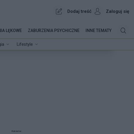
Dodaj treść
Zaloguj się
IA LĘKOWE
ZABURZENIA PSYCHICZNE
INNE TEMATY
ia
Lifestyle
Reklama: