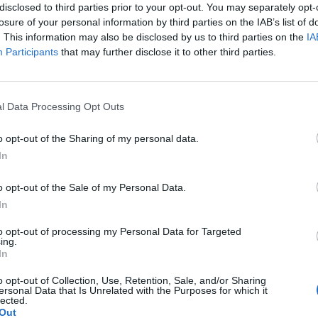
disclosed to third parties prior to your opt-out. You may separately opt-
losure of your personal information by third parties on the IAB’s list of
. This information may also be disclosed by us to third parties on the
IA
12-06-2026, 07:36:46
Participants
that may further disclose it to other third parties.
z kupić sobie cós skutecznego to rrzeba czasami zapłacić więcej.
 taniego.
l Data Processing Opt Outs
o opt-out of the Sharing of my personal data.
cytuj
zgłoś do moderacji
In
o opt-out of the Sale of my Personal Data.
12-06-2026, 08:03:08
In
to opt-out of processing my Personal Data for Targeted
ing.
In
o opt-out of Collection, Use, Retention, Sale, and/or Sharing
ersonal Data that Is Unrelated with the Purposes for which it
lected.
Out