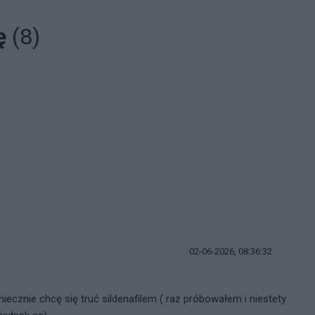
ję
(8)
02-06-2026, 08:36:32
ecznie chcę się truć sildenafilem ( raz próbowałem i niestety