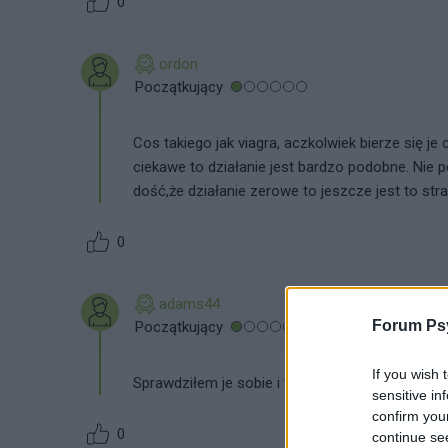
0
ordon
Początkujący
Cos takiego jak viagra, aczkolwiek bierze się je
ciekawe to działanie jest bardzo podobne. Nie p
dość,że działanie zerowe to jeszcze jest to str
0
adams44
Forum Psy
Początkujący
If you wish 
Sprawdziłem je sobie i w sumie cena to nie nisk
sensitive in
confirm you
0
continue se