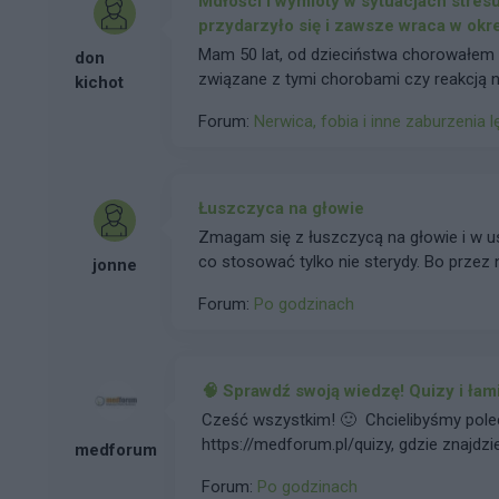
Mdłości i wymioty w sytuacjach stresu
przydarzyło się i zawsze wraca w okr
Mam 50 lat, od dzieciństwa chorowałem n
don
związane z tymi chorobami czy reakcją n
kichot
trafiłem do młodej lekarki która mnie wy
Forum:
Nerwica, fobia i inne zaburzenia 
wszystkiego pozostało. Jednocześnie okaz
to „Nerwy”. Szukałem Psychiatrów ale l
zawroty. Uczyłem się i pracowałem i mglis
nastąpi poprawa nie napawały optymizme
Łuszczyca na głowie
Psychiatry który przepisał mi SEDAM 3, n
Zmagam się z łuszczycą na głowie i w u
nieznacznie zwiększana aby gdzieś po d
co stosować tylko nie sterydy. Bo przez
jonne
dwa razy dziennie. Odżyłem, zacząłem je
osobiste, byłem pełen energii i wiary. J
Forum:
Po godzinach
innego lekarza który od nowa zaczął mn
nawet zacząłem „leczyć się” najpierw 
z czasem alkohol otumanił dawał mi chwi
🧠 Sprawdź swoją wiedzę! Quizy i ła
znalazłem lekarza który zgodził się le
Cześć wszystkim! 🙂 Chcielibyśmy pole
po 15 latach ja się uodporniłem na SED
https://medforum.pl/quizy, gdzie znajdzi
9 argumentując się, że się uzależnię. Ja b
medforum
świetna okazja, żeby w luźny i przyjem
nawet się uzależniłem to lepiej wypluć 
Forum:
Po godzinach
i całkowicie za darmo. ✅ Nie trzeba się l
lekarz kieruje mnie na gastroskopię, ża