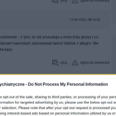
cytuj
zgłoś do moderacji
10-06-2026, 08:16:02
 codziennie - z tym, że nie powoduje u mnie bólu głowy i co
olecam natomiast zamawiania tanich tabltek z allegro. Nie
ata kasy
cytuj
zgłoś do moderacji
11-06-2026, 09:54:11
chiatryczne -
Do Not Process My Personal Information
to opt-out of the sale, sharing to third parties, or processing of your per
a
formation for targeted advertising by us, please use the below opt-out s
r selection. Please note that after your opt-out request is processed y
cytuj
zgłoś do moderacji
eing interest-based ads based on personal information utilized by us or