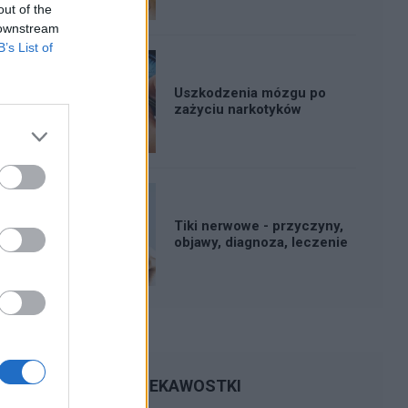
out of the
 downstream
B’s List of
Uszkodzenia mózgu po
zażyciu narkotyków
Tiki nerwowe - przyczyny,
objawy, diagnoza, leczenie
CIEKAWOSTKI