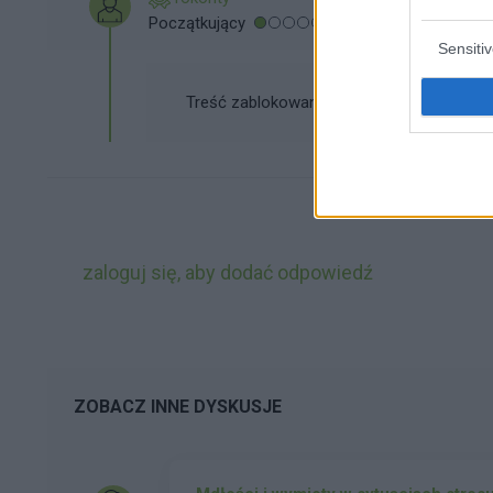
Początkujący
Sensiti
Treść zablokowana przez moderatora
zaloguj się, aby dodać odpowiedź
ZOBACZ INNE DYSKUSJE