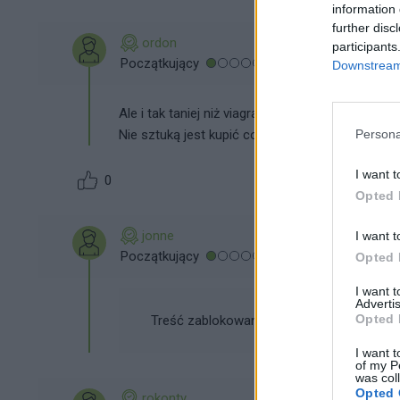
information 
further disc
ordon
participants
Początkujący
Downstream 
Ale i tak taniej niż viagra. No cóż. Jeśli chces
Nie sztuką jest kupić coś mniej skutecznego ale
Persona
I want t
0
Opted 
jonne
I want t
Początkujący
Opted 
I want 
Advertis
Opted 
Treść zablokowana przez moderatora
I want t
of my P
was col
Opted 
rokonty