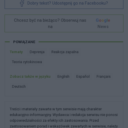
Dobry tekst? Udostępnij go na Facebooku?
Chcesz być na bieżąco? Obserwuj nas
G
o
o
g
l
e
na
News
POWIĄZANE
Tematy
Depresja
Reakcja zapalna
Teoria cytokinowa
Zobacz także w języku
english
español
français
deutsch
Treści i materiały zawarte w tym serwisie mają charakter
edukacyjno-informacyjny. Wydawca i redakcja serwisu nie ponosi
odpowiedzialności za efekty ich zastosowania. Przed
zastosowaniem porad i wskazówek zawartych w serwisie, należy