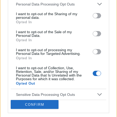
ok. 135 kg permanentnie ewakuować się z tej p...
Personal Data Processing Opt Outs
I want to opt-out of the Sharing of my
personal data.
kingaaa89
Opted In
Forum:
Kółko wsparcia psychicznego
I want to opt-out of the Sale of my
Personal Data.
Opted In
Rozmowa, jak ja zaczac? jak sie zmienic zeby
wiecej gadac
I want to opt-out of processing my
Personal Data for Targeted Advertising.
Jak zacząć więcej mówić o sobie? Mój problem
Opted In
polega na tym że wole słuchać innych niż mówić. Ale
zaczyna to być bardzo męczące, ponieważ np po
I want to opt-out of Collection, Use,
Retention, Sale, and/or Sharing of my
świętach i wizytach rodzinnych, rodzina/rodzeństwo
Personal Data that Is Unrelated with the
Purposes for which it was collected.
podc...
Opted Out
Sensitive Data Processing Opt Outs
nic_nie_warty 38
Forum:
Depresja
CONFIRM