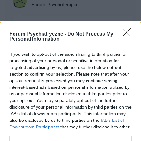
Forum:
Psychoterapia
Terapia Systemowa
Forum Psychiatryczne -
Do Not Process My
Cześć. Piszę z takim zapytaniem. Czy ktoś z Was
Personal Information
przerabiał może u psychoterapeuty swoje dzieciństwo
? A potem dorosłe życie ? Napiszę po krotce: Jako
If you wish to opt-out of the sale, sharing to third parties, or
dziecko byłam bardzo porównywana do innych,
processing of your personal or sensitive information for
częst...
targeted advertising by us, please use the below opt-out
section to confirm your selection. Please note that after your
opt-out request is processed you may continue seeing
mike34
interest-based ads based on personal information utilized by
Forum:
Depresja
us or personal information disclosed to third parties prior to
your opt-out. You may separately opt-out of the further
disclosure of your personal information by third parties on the
IAB’s list of downstream participants. This information may
Pytanie odnośnie dawki
also be disclosed by us to third parties on the
IAB’s List of
Jeżeli jest tu ktoś kto się na tym zna to chciałbym się
Downstream Participants
that may further disclose it to other
dowiedzieć czy jest szansa, że 20 tabletek 10mg
third parties.
zolpidemu pomogłoby facetowi o wymiarach 1,84 m i