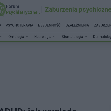
Forum
Zaburzenia psychiczn
Psychiatryczne
.pl
D
PSYCHOTERAPIA
BEZSENNOŚĆ
UZALEŻNIENIA
ZABURZEN
Onkologia
Neurologia
Stomatologia
Dermatolog