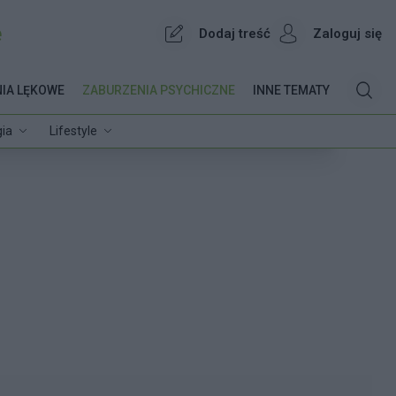
e
Dodaj treść
Zaloguj się
IA LĘKOWE
ZABURZENIA PSYCHICZNE
INNE TEMATY
ia
Lifestyle