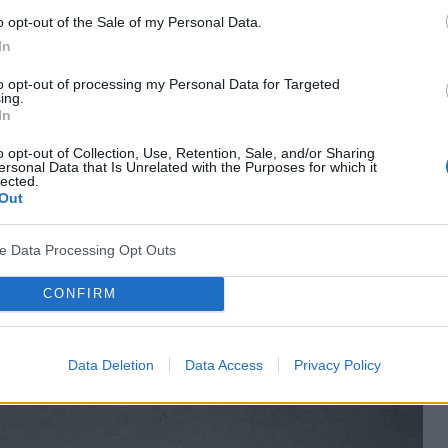
ie aktywny.
o opt-out of the Sale of my Personal Data.
In
ycznych występują objawy z trzech zakresów:
to opt-out of processing my Personal Data for Targeted
ing.
In
o opt-out of Collection, Use, Retention, Sale, and/or Sharing
ersonal Data that Is Unrelated with the Purposes for which it
lected.
Out
ziaływania natury terapeutycznej (m.in. treningi
ve Data Processing Opt Outs
zkole) oraz – w razie konieczności –
CONFIRM
ęki którym możliwe jest wyleczenie ADHD
. Leki
łają objawowo, co oznacza, że kiedy są one
Data Deletion
Data Access
Privacy Policy
iwe
objawy ADHD
.