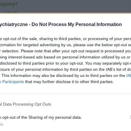
nujemy?
iu ADHD
ególnych grup pacjentów
chiatryczne -
Do Not Process My Personal Information
to opt-out of the sale, sharing to third parties, or processing of your per
anfacyny: środki ostrożności
formation for targeted advertising by us, please use the below opt-out s
r selection. Please note that after your opt-out request is processed y
orosłych
eing interest-based ads based on personal information utilized by us or
ane
disclosed to third parties prior to your opt-out. You may separately opt-
losure of your personal information by third parties on the IAB’s list of
skim rynku farmaceutycznym
. This information may also be disclosed by us to third parties on the
IA
Participants
that may further disclose it to other third parties.
ojarzono z nadruchliwymi dziećmi, które dostają w
ty nadal pokutują, na szczęście już jednak rzadziej.
l Data Processing Opt Outs
z całkowicie innymi trudnościami – głównym jej
o opt-out of the Sharing of my personal data.
ty koncentracji, gdzie jednocześnie zmagający się z
In