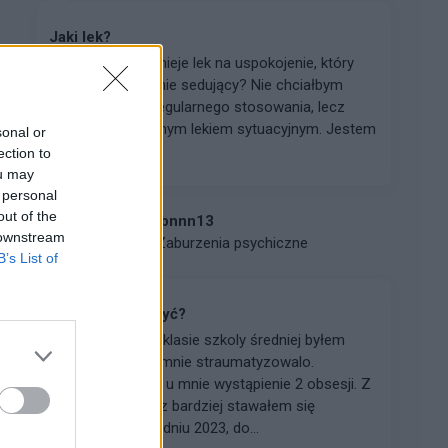
Jaki lek?
:-) Witam, czy istnieje lek na uspokojenie, który
jest doraźny, ale nie sedujący? Nie chciałbym
zażywać leków regularnego stosowania, lecz
borykam się z silnym lekiem sytuacyjnym. Jestem
sonal or
osobą kieruj...
ection to
ou may
 personal
out of the
bbbbbbbnnn13
 downstream
Forum:
Zaburzenia psychiczne
B’s List of
Jak mam dalej żyć?
w 2022 roku, w 1 klasie szkoly średniej byłem
wysmiewany. To mnie straumatyzowalo.
Spowodowało to u mnie wystąpienie 2 obsesji. Z
czasem też coraz bardziej stawałem się
depresyjny. W grudniu 2023, do...