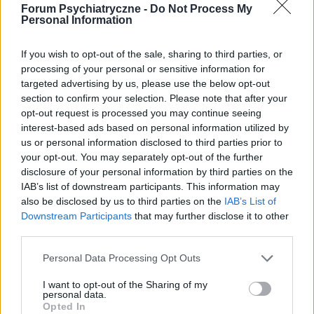
Forum Psychiatryczne -
Do Not Process My
KATEGORII
INNE TEMATY
Personal Information
medforum
If you wish to opt-out of the sale, sharing to third parties, or
Forum:
Informacje portalowe
processing of your personal or sensitive information for
targeted advertising by us, please use the below opt-out
section to confirm your selection. Please note that after your
opt-out request is processed you may continue seeing
Chcemy poznać Twoją opinię!
interest-based ads based on personal information utilized by
Cześć! 🌟 Chcielibyśmy jako Redakcja Serwisu poznać
us or personal information disclosed to third parties prior to
Twoją opinię na temat tworzonych przez nas treści:
your opt-out. You may separately opt-out of the further
newsów, porad i artykułów pochodzących spod pióra
disclosure of your personal information by third parties on the
lekarzy, a także copywriterów medycznych. ...
IAB’s list of downstream participants. This information may
also be disclosed by us to third parties on the
IAB’s List of
Downstream Participants
that may further disclose it to other
third parties.
SANTEE
Forum:
Informacje portalowe
Personal Data Processing Opt Outs
I want to opt-out of the Sharing of my
personal data.
f92,f60 a pozwolenie na broń
Opted In