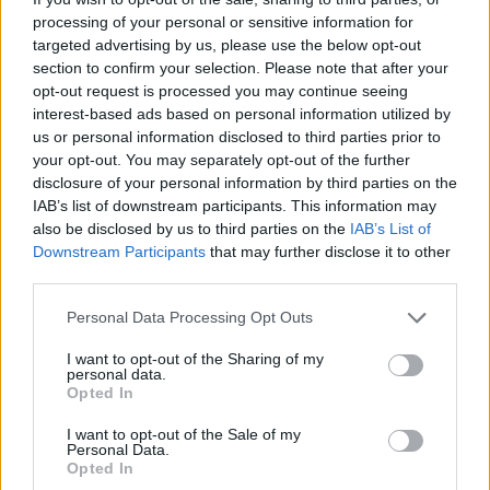
processing of your personal or sensitive information for
targeted advertising by us, please use the below opt-out
section to confirm your selection. Please note that after your
Świadczenie rehabilitacyjne
opt-out request is processed you may continue seeing
Poproszę o informacje od osób które w tym roku
interest-based ads based on personal information utilized by
składały wniosek o świadczenie rehabilitacyjne ile
us or personal information disclosed to third parties prior to
czekaliście na jakąkolwiek informacje zwrotną z ZUS?
your opt-out. You may separately opt-out of the further
Czy to wezwanie na komisję, odmowa, decyzja zaoc...
disclosure of your personal information by third parties on the
IAB’s list of downstream participants. This information may
also be disclosed by us to third parties on the
IAB’s List of
Downstream Participants
that may further disclose it to other
ewelina123@
third parties.
Forum:
Nerwica, fobia i inne zaburzenia lękowe
Personal Data Processing Opt Outs
OCD PDA U DZIECKA
I want to opt-out of the Sharing of my
personal data.
Syn za kilka miesięcy skończy 9 lat. Ma ogromne
Opted In
problemy, sytuacja z miesiąca na miesiąc się
pogarsza. Psychiatra dał skierowanie na oddział, bo
I want to opt-out of the Sale of my
Personal Data.
nie wie, co zrobić, choć psycholog i pedagog
Opted In
twierdzą,...