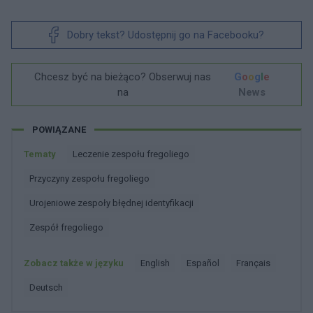
Dobry tekst? Udostępnij go na Facebooku?
Chcesz być na bieżąco? Obserwuj nas
G
o
o
g
l
e
na
News
POWIĄZANE
Tematy
Leczenie zespołu fregoliego
Przyczyny zespołu fregoliego
Urojeniowe zespoły błędnej identyfikacji
Zespół fregoliego
Zobacz także w języku
english
español
français
deutsch