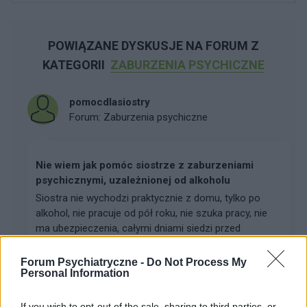
POWIĄZANE DYSKUSJE NA FORUM Z
KATEGORII
ZABURZENIA PSYCHICZNE
pomocdlasiostry
Forum:
Zaburzenia psychiczne
Nie wiem jak pomóc siostrze z zaburzeniami
psychicznymi, uzależnionej od alkoholu
Siostra nie wychodzi praktycznie z domu, tylko po
alkohol, nie pracuje od pół roku, nie szuka pracy, nie
ma ubezpieczenia, całymi dniami siedzi przed
telewizorem i dużo pije. Moeszka sama, nie sprząt...
Forum Psychiatryczne -
Do Not Process My
Personal Information
żabcia
If you wish to opt-out of the sale, sharing to third parties, or
Forum:
Zdrowie publiczne, NFZ