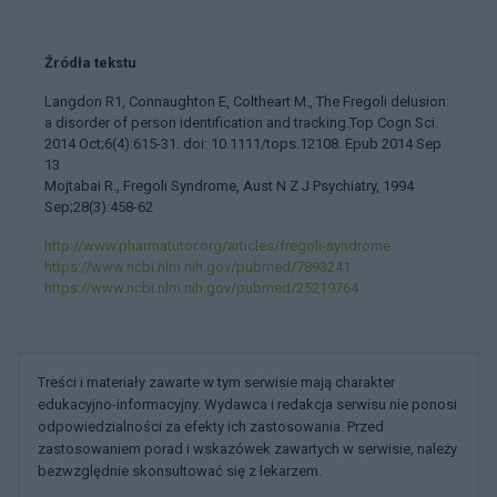
Źródła tekstu
Langdon R1, Connaughton E, Coltheart M., The Fregoli delusion:
a disorder of person identification and tracking.Top Cogn Sci.
2014 Oct;6(4):615-31. doi: 10.1111/tops.12108. Epub 2014 Sep
13
Mojtabai R., Fregoli Syndrome, Aust N Z J Psychiatry, 1994
Sep;28(3):458-62
http://www.pharmatutor.org/articles/fregoli-syndrome
https://www.ncbi.nlm.nih.gov/pubmed/7893241
https://www.ncbi.nlm.nih.gov/pubmed/25219764
Treści i materiały zawarte w tym serwisie mają charakter
edukacyjno-informacyjny. Wydawca i redakcja serwisu nie ponosi
odpowiedzialności za efekty ich zastosowania. Przed
zastosowaniem porad i wskazówek zawartych w serwisie, należy
bezwzględnie skonsultować się z lekarzem.