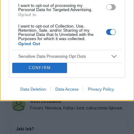
I want to opt-out of processing my
Personal Data for Targeted Advertising.
Opted In
wielas
Forum:
Nerwica, fobia i inne zaburzenia lękowe
I want to opt-out of Collection, Use,
Retention, Sale, and/or Sharing of my
Personal Data that Is Unrelated with the
Purposes for which it was collected.
Opted Out
Fobia szkolna w 1 klasie podstawówki.
Dzień dobry, zarejestrowałem się na tym forum gdyż
Sensitive Data Processing Opt Outs
szukam pomocy, być może ktoś miał podobny
problem. W tym roku córka poszła do pierwszej klasy
CONFIRM
podstawowej, od samego początku widziałem że nie
i...
Data Deletion
Data Access
Privacy Policy
weofnosduvne
Forum:
Nerwica, fobia i inne zaburzenia lękowe
Jaki lek?