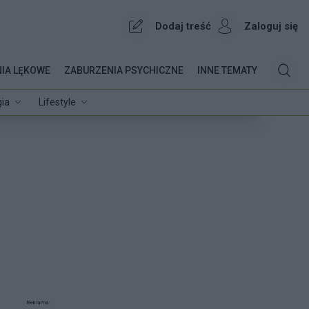
Dodaj treść
Zaloguj się
IA LĘKOWE
ZABURZENIA PSYCHICZNE
INNE TEMATY
ia
Lifestyle
Reklama: