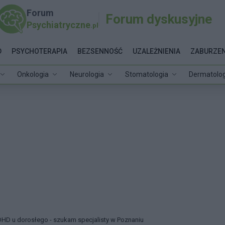
Forum
Forum dyskusyjne
Psychiatryczne
.pl
D
PSYCHOTERAPIA
BEZSENNOŚĆ
UZALEŻNIENIA
ZABURZEN
Onkologia
Neurologia
Stomatologia
Dermatolog
HD u dorosłego - szukam specjalisty w Poznaniu