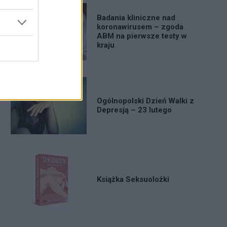
Badania kliniczne nad
koronawirusem – zgoda
ABM na pierwsze testy w
kraju
Ogólnopolski Dzień Walki z
Depresją – 23 lutego
Książka Seksuolożki