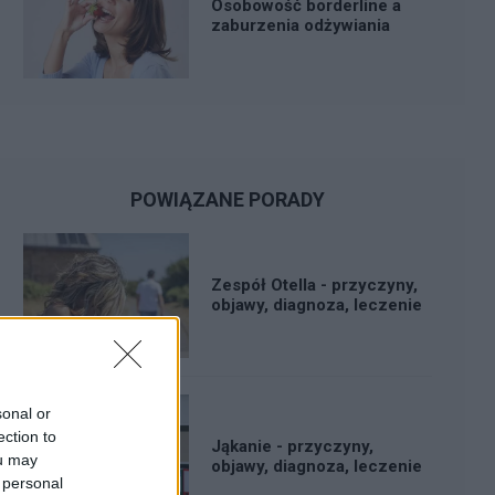
Osobowość borderline a
zaburzenia odżywiania
POWIĄZANE PORADY
Zespół Otella - przyczyny,
objawy, diagnoza, leczenie
sonal or
ection to
Jąkanie - przyczyny,
ou may
objawy, diagnoza, leczenie
 personal