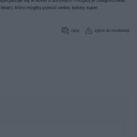
specjalizuje się w ADHD u dorosłych i mógłby je zdiagnozować.
 lekarz, który mógłby polecić siebie, byłoby super.
cytuj
zgłoś do moderacji