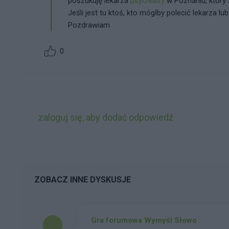
poszukuję lekarza
psychiatry
w Poznaniu, który 
Jeśli jest tu ktoś, kto mógłby polecić lekarza lub
Pozdrawiam
0
zaloguj się, aby dodać odpowiedź
ZOBACZ INNE DYSKUSJE
Gra forumowa Wymyśl Słowo