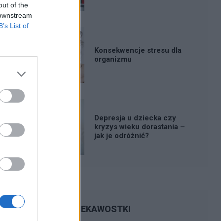
out of the
 downstream
B’s List of
Konsekwencje stresu dla
organizmu
Depresja u dziecka czy
kryzys wieku dorastania –
jak je odróżnić?
CIEKAWOSTKI