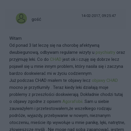
14-02-2017, 09:25:47
gość
Witam
Od ponad 3 lat leczę się na chorobę afektywną
dwubiegunową, odbywam regularne wizyty u
psychiatry
oraz
przyjmuję leki. Co do
CHAD
jest ok i czuję się dobrze lecz
pojawił się u mnie innym problem, który nasila się i zaczyna
bardzo doskwierać mi w życiu codziennym.
Już podczas CHAD miałem te objawy lecz
objawy CHAD
mocno je przytłumiły . Teraz kiedy leki działają moje
problemy z przeszłości doskwierają. Dokładnie chodzi tutaj
o objawy zgodne z opisem
Agorafobii
. Sam u siebie
zauważyłem i przetestowałem,że wszelkiego rodzaju
podróże, wyjazdy, przebywanie w nowym, nieznanym
otoczeniu, mieście itp wywołuje u mnie panikę, lęki, natrętne,
złowieszcze myśli . Nie mogę nad sobą zapanować, jestem