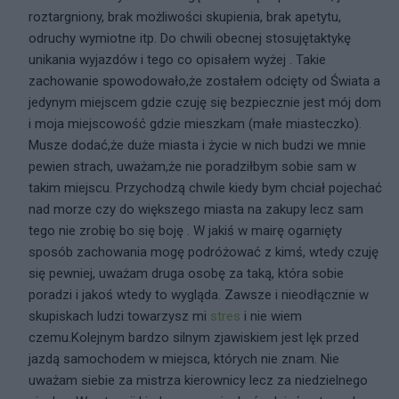
roztargniony, brak możliwości skupienia, brak apetytu,
odruchy wymiotne itp. Do chwili obecnej stosujętaktykę
unikania wyjazdów i tego co opisałem wyżej . Takie
zachowanie spowodowało,że zostałem odcięty od Świata a
jedynym miejscem gdzie czuję się bezpiecznie jest mój dom
i moja miejscowość gdzie mieszkam (małe miasteczko).
Musze dodać,że duże miasta i życie w nich budzi we mnie
pewien strach, uważam,że nie poradziłbym sobie sam w
takim miejscu. Przychodzą chwile kiedy bym chciał pojechać
nad morze czy do większego miasta na zakupy lecz sam
tego nie zrobię bo się boję . W jakiś w mairę ogarnięty
sposób zachowania mogę podróżować z kimś, wtedy czuję
się pewniej, uważam druga osobę za taką, która sobie
poradzi i jakoś wtedy to wygląda. Zawsze i nieodłącznie w
skupiskach ludzi towarzysz mi
stres
i nie wiem
czemu.Kolejnym bardzo silnym zjawiskiem jest lęk przed
jazdą samochodem w miejsca, których nie znam. Nie
uważam siebie za mistrza kierownicy lecz za niedzielnego