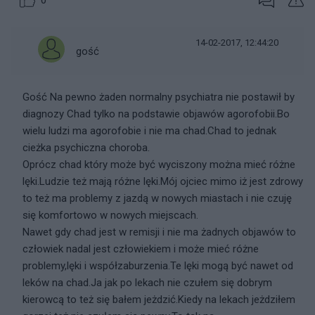
0
14-02-2017, 12:44:20
gość
Gość Na pewno żaden normalny psychiatra nie postawił by
diagnozy Chad tylko na podstawie objawów agorofobii.Bo
wielu ludzi ma agorofobie i nie ma chad.Chad to jednak
cieżka psychiczna choroba.
Oprócz chad który może być wyciszony można mieć różne
lęki.Ludzie też mają różne lęki.Mój ojciec mimo iż jest zdrowy
to też ma problemy z jazdą w nowych miastach i nie czuję
się komfortowo w nowych miejscach.
Nawet gdy chad jest w remisji i nie ma żadnych objawów to
człowiek nadal jest człowiekiem i może mieć różne
problemy,lęki i współzaburzenia.Te lęki mogą być nawet od
leków na chad.Ja jak po lekach nie czułem się dobrym
kierowcą to też się bałem jeżdzić.Kiedy na lekach jeżdziłem