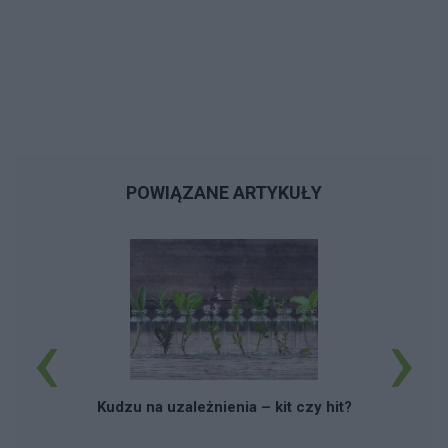
POWIĄZANE ARTYKUŁY
‹
›
R
Kudzu na uzależnienia – kit czy hit?