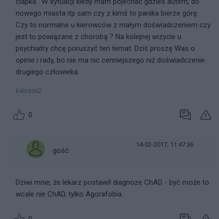
ciapka . W sytuacji kiedy mam pojechać gdzieś autem, do
nowego miasta itp sam czy z kimś to panika bierze górę.
Czy to normalne u kierowców z małym doświadczeniem czy
jest to powiązane z chorobą ? Na kolejnej wizycie u
psychiatry chcę poruszyć ten temat. Dziś proszę Was o
opinie i rady, bo nie ma nic cenniejszego niż doświadczenie
drugiego człowieka.
kalosz62
0
14-02-2017, 11:47:36
gość
Dziwi mnie, że lekarz postawił diagnoze ChAD - być może to
wcale nie ChAD, tylko Agorafobia.