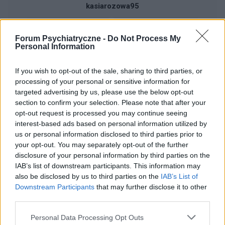
kasiarozowa95
Duuuuzo lekow
Forum Psychiatryczne -
Do Not Process My
Personal Information
Witam. Biorę leki od ponad roku ciągle te same..
przepisali mi je w szpitalu jak byłam na oddziale i
moja psychiatra się ich trzyma i nic nie zmienia...
If you wish to opt-out of the sale, sharing to third parties, or
Forum:
Psychiatria - grupa dla rodziny i pacjenta
Linefor 0.15g 1x3 Mirtor 0.30g 1x1 Prefaxine
processing of your personal or sensitive information for
targeted advertising by us, please use the below opt-out
0.075g 1x1 Prefaxine 0.15g 1x1 Lorabex 2,5 mg
section to confirm your selection. Please note that after your
1x1 Symla 100mg 1x1 Lamitrin 1x1
opt-out request is processed you may continue seeing
interest-based ads based on personal information utilized by
kingaaa89
us or personal information disclosed to third parties prior to
your opt-out. You may separately opt-out of the further
disclosure of your personal information by third parties on the
Rozmowa, co jest ze mna nie tak, jak
IAB’s list of downstream participants. This information may
nauczyc sie wiecej mowic o sobie?
also be disclosed by us to third parties on the
IAB’s List of
Jak zacząć więcej mówić o sobie? Mój problem
Downstream Participants
that may further disclose it to other
polega na tym że wole słuchać innych niż
third parties.
mówić. Ale zaczyna to być bardzo męczące,
Forum:
Psychiatria - grupa dla rodziny i pacjenta
Personal Data Processing Opt Outs
ponieważ np po świętach i wizytach rodzinnych,