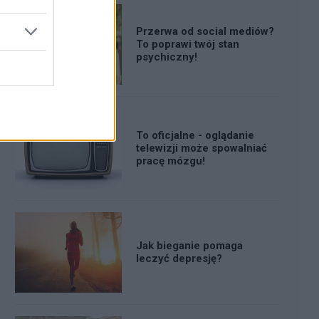
Przerwa od social mediów?
To poprawi twój stan
psychiczny!
To oficjalne - oglądanie
telewizji może spowalniać
pracę mózgu!
Jak bieganie pomaga
leczyć depresję?