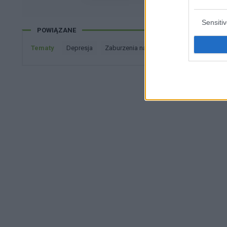
na uczucia ?
Sensiti
POWIĄZANE
Tematy
depresja
zaburzenia nastroju
smutek
emoc