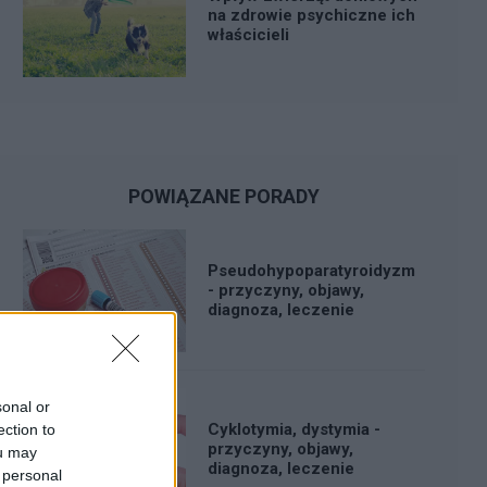
na zdrowie psychiczne ich
właścicieli
POWIĄZANE PORADY
Pseudohypoparatyroidyzm
- przyczyny, objawy,
diagnoza, leczenie
sonal or
Cyklotymia, dystymia -
ection to
przyczyny, objawy,
ou may
diagnoza, leczenie
 personal