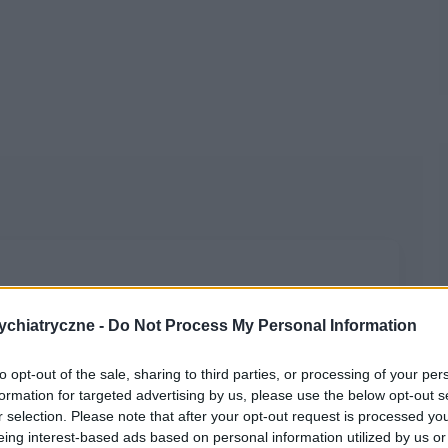
ym lekiem który pomógł mi na somatyzacje, przewlekły
 czuje się stabilnie, spokojnie i po prostu ok. Nie
chiatryczne -
Do Not Process My Personal Information
Niestety mimo iż badania pokazują że buprenorfina może
 mam lekarza który chciałby podjąć ze mną dłuższą
to opt-out of the sale, sharing to third parties, or processing of your per
ez jakiś czas może mi to pomagać i być stosowana.
formation for targeted advertising by us, please use the below opt-out s
 dwóch miesięcy, boję się jednak że zostanę bez leku,
r selection. Please note that after your opt-out request is processed y
ego powolnego odstawiania buprenorfiny szukając innego
omencie swojego życia. Chcę znaleźć pomoc aby
eing interest-based ads based on personal information utilized by us or