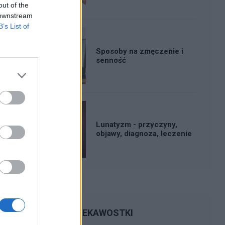
out of the
 downstream
B’s List of
Sposoby na zmęczenie i
senność
Lunatyzm - przyczyny,
objawy, diagnoza, leczenie
CIEKAWOSTKI