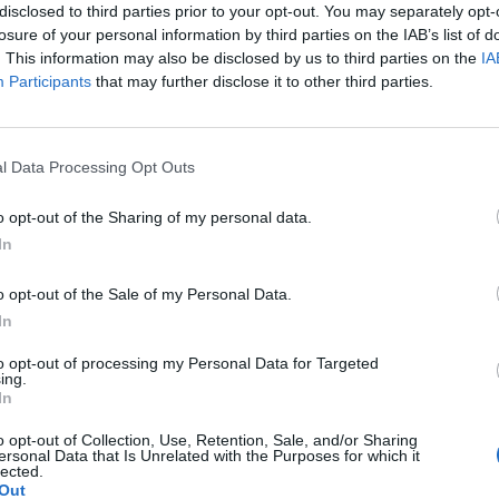
two może jakis pomysł co zrobić w takiej sytuacji ?
disclosed to third parties prior to your opt-out. You may separately opt-
losure of your personal information by third parties on the IAB’s list of
 pomocy. Mam 22 lata i znalazłem się w ciężkim
. This information may also be disclosed by us to third parties on the
IA
ebie wszystkich bliskich którzy chcieli mi pomóc. Z
Participants
that may further disclose it to other third parties.
niach miałem szczerą rozmowę ze swoim przyjacielem i
o wszystko narobiłem dużo chaosu. Do tego wchodzą
dzień. Z tego oczywiście rezygnuje bo to najbardziej
l Data Processing Opt Outs
rumowiczów czy polecilibyście mi jakiegoś terapeutę w
li istnieją jakieś możliwości budżetowe czy na NFZ to
o opt-out of the Sharing of my personal data.
w okolicy Lekarza od adhd żeby były komplet badań,
watni specjaliści też są wskazani. Mimo że mam długi to
In
bie to i tak nie będzie lepiej. Przepraszam za tą
o opt-out of the Sale of my Personal Data.
In
to opt-out of processing my Personal Data for Targeted
ing.
In
o 6miesiacsch od urodzenia córki mój mąż stwierdził że
o opt-out of Collection, Use, Retention, Sale, and/or Sharing
. Zdiagnozowano u niego depresje czy istnieje szansa że
ersonal Data that Is Unrelated with the Purposes for which it
lected.
cznie mnie kochać. Czy depresja może tak bardzo wpływać
Out