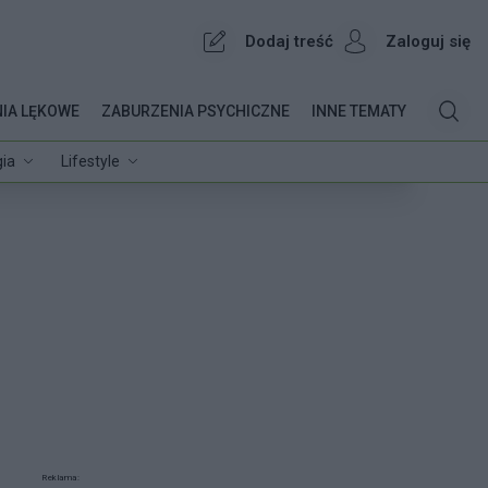
Dodaj treść
Zaloguj się
IA LĘKOWE
ZABURZENIA PSYCHICZNE
INNE TEMATY
ia
Lifestyle
Reklama: