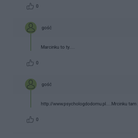
0
gość
Marcinku to ty......
0
gość
http://www.psychologdodomu.pl......Mrcinku tam po
0