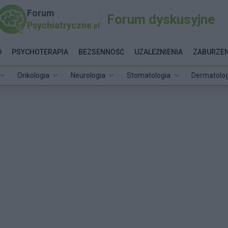
Forum
Forum dyskusyjne
Psychiatryczne
.pl
D
PSYCHOTERAPIA
BEZSENNOŚĆ
UZALEŻNIENIA
ZABURZEN
Onkologia
Neurologia
Stomatologia
Dermatolog