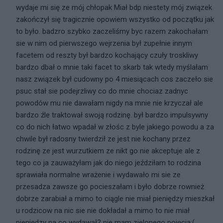
wydaje mi się ze mój chłopak Miał bdp niestety mój związek
zakończył się tragicznie opowiem wszystko od początku jak
to było. badzro szybko zaczeliśmy byc razem zakochałam
sie w nim od pierwszego wejrzenia był zupełnie innym
facetem od reszty był bardzo kochający czuły troskliwy
bardzo dbał o mnie taki facet to skarb tak wtedy myślałam
nasz związek był cudowny po 4 miesiącach cos zaczeło sie
psuc stał sie podejrzliwy co do mnie chociaz zadnyc
powodów mu nie dawałam nigdy na mnie nie krzyczał ale
bardzo źle traktował swoją rodzinę. był bardzo impulsywny
co do nich łatwo wpadał w złośc z byle jakiego powodu a za
chwile był radosny twierdził ze jest nie kochany przez
rodzinę ze jest wurzutkiem ze nikt go nie akceptuje ale z
tego co ja zauważyłam jak do niego jeździłam to rodzina
sprawiała normalne wrażenie i wydawało mi sie ze
przesadza zawsze go pocieszałam i było dobrze rownież
dobrze zarabiał a mimo to ciągle nie miał pieniędzy mieszkał
u rodzicow na nic sie nie dokładał a mimo to nie miał
pieniędzy na co wydawał? nie mam zielonego pojęcia:(