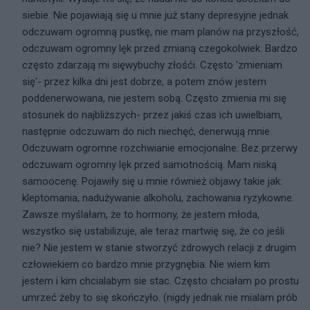
siebie. Nie pojawiają się u mnie już stany depresyjne jednak
odczuwam ogromną pustkę, nie mam planów na przyszłość,
odczuwam ogromny lęk przed zmianą czegokolwiek. Bardzo
często zdarzają mi sięwybuchy złośći. Często 'zmieniam
się'- przez kilka dni jest dobrze, a potem znów jestem
poddenerwowana, nie jestem sobą. Często zmienia mi się
stosunek do najbliższych- przez jakiś czas ich uwielbiam,
następnie odczuwam do nich niechęć, denerwują mnie.
Odczuwam ogromne rozchwianie emocjonalne. Bez przerwy
odczuwam ogromny lęk przed samotnością. Mam niską
samoocenę. Pojawiły się u mnie również objawy takie jak:
kleptomania, nadużywanie alkoholu, zachowania ryzykowne.
Zawsze myślałam, że to hormony, że jestem młoda,
wszystko się ustabilizuje, ale teraz martwię się, że co jeśli
nie? Nie jestem w stanie stworzyć zdrowych relacji z drugim
człowiekiem co bardzo mnie przygnębia. Nie wiem kim
jestem i kim chcialabym sie stac. Często chciałam po prostu
umrzeć żeby to się skończyło. (nigdy jednak nie mialam prób