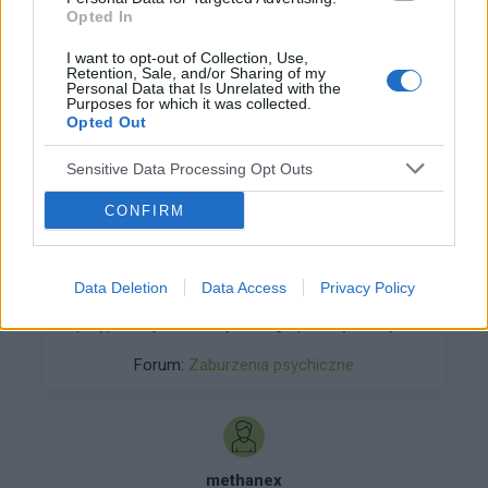
Opted In
I want to opt-out of Collection, Use,
ZOBACZ INNE DYSKUSJE
Retention, Sale, and/or Sharing of my
Personal Data that Is Unrelated with the
Purposes for which it was collected.
Opted Out
Sensitive Data Processing Opt Outs
ehtnisba
CONFIRM
częśc 1. dziwny przypadek wyimaginowanej
..miłościi..??pomocy, miłość,śmierć
Data Deletion
Data Access
Privacy Policy
Witam. Chciałabym prosić Was o pomoc, mój
przypadek jest dziwny, dlatego proszę o rady w
komentarzach. No dobra zacznijmy...a więc, w
Forum:
Zaburzenia psychiczne
około 2016/2017 roku w drodze na zajęcia
fitness, ujrzałam mężczyznę, wysoki, w kapturze
i czapce bo akurat była to zima.
Przechodziłyśmy obok niego, gdy nagle
usłyszałyśmy ' cześć'. Każda odpowiedziala i
methanex