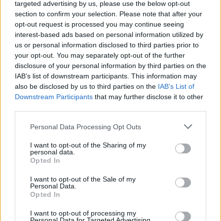
targeted advertising by us, please use the below opt-out
skończy:(
section to confirm your selection. Please note that after your
opt-out request is processed you may continue seeing
0
interest-based ads based on personal information utilized by
us or personal information disclosed to third parties prior to
your opt-out. You may separately opt-out of the further
Wolnosc
disclosure of your personal information by third parties on the
25-12-2015, 21:30:21
Forumowicz
IAB’s list of downstream participants. This information may
also be disclosed by us to third parties on the
IAB’s List of
Downstream Participants
that may further disclose it to other
third parties.
Treść zablokowana przez moderatora
Personal Data Processing Opt Outs
I want to opt-out of the Sharing of my
personal data.
Opted In
I want to opt-out of the Sale of my
Personal Data.
zaloguj się, aby dodać odpowiedź
Opted In
I want to opt-out of processing my
Personal Data for Targeted Advertising.