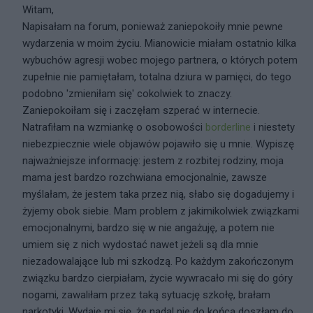
Witam,
Napisałam na forum, ponieważ zaniepokoiły mnie pewne
wydarzenia w moim życiu. Mianowicie miałam ostatnio kilka
wybuchów agresji wobec mojego partnera, o których potem
zupełnie nie pamiętałam, totalna dziura w pamięci, do tego
podobno 'zmieniłam się' cokolwiek to znaczy.
Zaniepokoiłam się i zaczęłam szperać w internecie.
Natrafiłam na wzmiankę o osobowości
borderline
i niestety
niebezpiecznie wiele objawów pojawiło się u mnie. Wypiszę
najważniejsze informację: jestem z rozbitej rodziny, moja
mama jest bardzo rozchwiana emocjonalnie, zawsze
myślałam, że jestem taka przez nią, słabo się dogadujemy i
żyjemy obok siebie. Mam problem z jakimikolwiek związkami
emocjonalnymi, bardzo się w nie angażuję, a potem nie
umiem się z nich wydostać nawet jeżeli są dla mnie
niezadowalające lub mi szkodzą. Po każdym zakończonym
związku bardzo cierpiałam, życie wywracało mi się do góry
nogami, zawaliłam przez taką sytuację szkołę, brałam
narkotyki. Wydaje mi się, że nadal nie do końca doszłam do