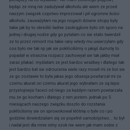
będąc ze mną nie zadużywał alkoholu ale wiem ze przed
naszym związek częstwo imprezował i pił ogromne ilości
alkoholu .zauważyłam na jego nogach dziwne strupy były
takie jak by to określić ładnie zaokrąglone było ich sporo na
jednej i drugiej nodze gdy go pytałam co sie stało twierdził
ze to przez remont ma takie rany wtedy mu uwierzyłam gdy
cos było nie tak np jak sie pokłóciliśmy o jakąś durnotę to
popadał w straszna rozpacz zachowyał sie tak jakby miał
zaraz płakać. myślałam ze jest bardzo wrażliwy i dlatego tak
jest bardzo bał sie odrzucenia wiele razy mowił mi ze boi sie
ze go zostawie to była jakas jego obsesja powtarzał mi ze
czemu akurat on czemu akurat jego wybrałam ze są lepsi
przystojniejsi faceci od niego za każdym razem powtarzała
mu ze go kocham i dlatego z nim jestem. jednak po 5
miesiącach naszego związku doszło do rozstania
pokłóclismy sie on sprowokował kłótnię o byle co i po
godzinie dowiedziałam się ze popełnił samobójstwo.... to był
i nadal jest dla mnie istny szok nie wiem jak mam sobie z