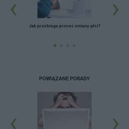
‹
›
Ni
Jak przebiega proces zmiany płci?
POWIĄZANE PORADY
‹
›
S