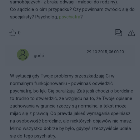
samobójczych- z braku odwagi i milosci do rodziny).
Co sądzicie o oim przypadku? Czy powinnam zwrócić się do
specjalisty? Psycholog,
psychiatra
?
0
29-10-2015, 06:00:20
gość
W sytuacji gdy Twoje problemy przeszkadzają Ci w
normalnym funkcjonowaniu - powinnaś odwiedzić
psychiatrę, bo lęki Cię paraliżują. Zaś jeśli chodzi o bordeline
to trudno to stwierdzić, ze względu na to, że Twoje opisane
zachowania w gruncie rzeczy są normalne, a tekst może
mijać się z prawdą. Co prawda jakieś wymagania spełniasz
na osobowość bordeline, ale niektórych objawów nie masz.
Mimo wszystko dobrze by było, gdybyś rzeczywiście udała
się do tego psychiatry.