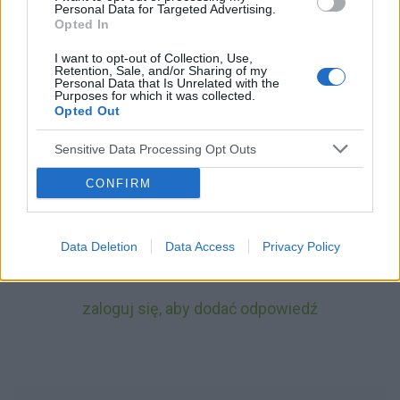
Personal Data for Targeted Advertising.
olija_zero
27-01-2019, 21:24:54
Opted In
Początkująca
I want to opt-out of Collection, Use,
Retention, Sale, and/or Sharing of my
Personal Data that Is Unrelated with the
Jakbym czytała o sobie...
Purposes for which it was collected.
Opted Out
Zaburzenia osobowości zdiagnozowane przez lekarza?
Sensitive Data Processing Opt Outs
jem winogrona z tapety.
CONFIRM
0
Data Deletion
Data Access
Privacy Policy
zaloguj się, aby dodać odpowiedź