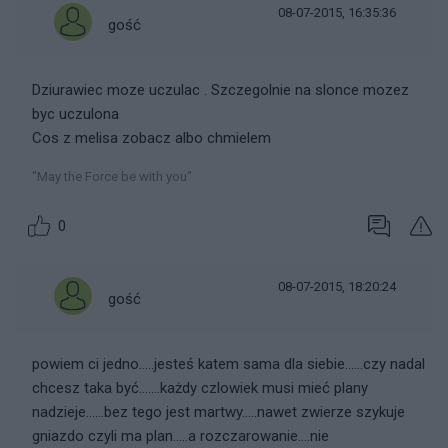
08-07-2015, 16:35:36
gość
Dziurawiec moze uczulac . Szczegolnie na slonce mozez
byc uczulona
Cos z melisa zobacz albo chmielem
"May the Force be with you"
0
08-07-2015, 18:20:24
gość
powiem ci jedno.....jesteś katem sama dla siebie......czy nadal
chcesz taka być.......każdy czlowiek musi mieć plany
nadzieje......bez tego jest martwy.....nawet zwierze szykuje
gniazdo czyli ma plan.....a rozczarowanie....nie