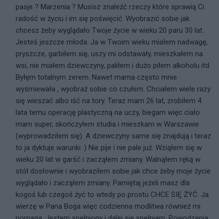
pasje ? Marzenia ? Musisz znaleźć rzeczy które sprawią Ci
radość w życiu i im się poświęcić. Wyobrazić sobie jak
chcesz żeby wyglądało Twoje życie w wieku 20 paru 30 lat.
Jesteś jeszcze młoda. Ja w Twoim wieku miałem nadwagę,
pryszcze, garbiłem się, uszy mi odstawały, mieszkałem na
wsi, nie miałem dziewczyny, paliłem i dużo piłem alkoholu itd.
Byłęm totalnym zerem. Nawet mama często mnie
wyśmiewała , wyobraź sobie co czułem. Chciałem wiele razy
się wieszać albo iść na tory. Teraz mam 26 lat, zrobiłem 4
lata temu operację plastyczną na uczy, biegam więc ciało
mam super, skończyłem studia i mieszkam w Warszawie
(wyprowadziłem się). A dziewczyny same się znajdują i teraz
to ja dyktuje warunki :) Nie pije i nie pale już. Wziąłem się w
wieku 20 lat w garść i zacząłem zmiany. Walnąłem ręką w
stół dosłownie i wyobraziłem sobie jak chce żeby moje życie
wyglądało i zacząłem zmiany. Pamiętaj jeżeli masz dla
kogoś lub czegoś żyć to wtedy po prostu CHCE SIĘ ŻYĆ. Ja
wierzę w Pana Boga więc codzienna modlitwa również mi
pomaga. Jestem spełniony i dalej się spełniam. Powodzenia