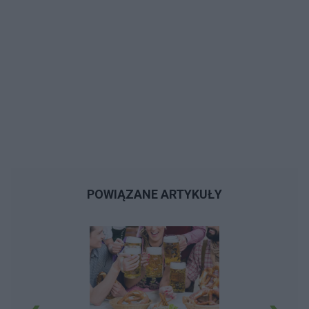
pojechałam też na Majorkę), niby ktoś w moim
wieku był na wycieczce ostatniej, ale to
dziewczyna, na tamtym wcześniejszym
wyjeździe też raczej dziewczyna ktoś w wieku
interesującym dla mnie. Dużo osób mnie chwali,
czy to rodzina, czy ludzie w pracy, koleżanka ta
wspomniana wcześniej. Czemu nie mam
nikogo, co jest ze mną nie tak? Czy po studiach
będzie ciężko kogoś poznać, że większość
pozajmowana będzie? Czy dzisiaj tylko internet?
Koleżanki z miasta gdzie studiowałam nie mają
kolegów, kuzynów. Co pozostaje zrobić
POWIĄZANE ARTYKUŁY
odnośnie mojej sytuacji?