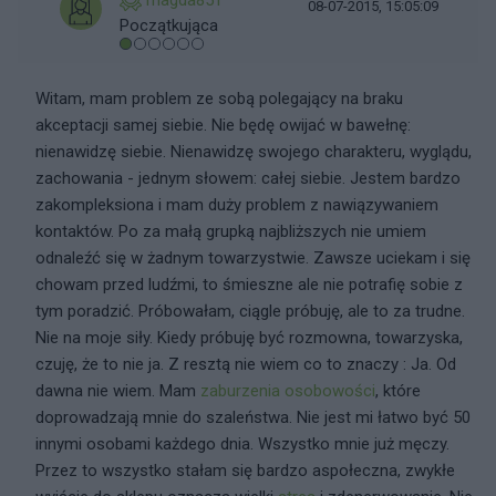
magda851
08-07-2015, 15:05:09
Początkująca
Witam, mam problem ze sobą polegający na braku
akceptacji samej siebie. Nie będę owijać w bawełnę:
nienawidzę siebie. Nienawidzę swojego charakteru, wyglądu,
zachowania - jednym słowem: całej siebie. Jestem bardzo
zakompleksiona i mam duży problem z nawiązywaniem
kontaktów. Po za małą grupką najbliższych nie umiem
odnaleźć się w żadnym towarzystwie. Zawsze uciekam i się
chowam przed ludźmi, to śmieszne ale nie potrafię sobie z
tym poradzić. Próbowałam, ciągle próbuję, ale to za trudne.
Nie na moje siły. Kiedy próbuję być rozmowna, towarzyska,
czuję, że to nie ja. Z resztą nie wiem co to znaczy : Ja. Od
dawna nie wiem. Mam
zaburzenia osobowości
, które
doprowadzają mnie do szaleństwa. Nie jest mi łatwo być 50
innymi osobami każdego dnia. Wszystko mnie już męczy.
Przez to wszystko stałam się bardzo aspołeczna, zwykłe