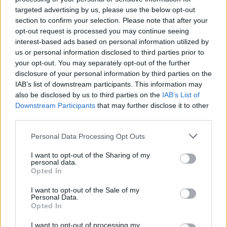
gruba chociaż faceci na mnie leca, że jestem głupia bo nie
targeted advertising by us, please use the below opt-out
section to confirm your selection. Please note that after your
dostałam upragnionego stanowiska chociaż jestem na
opt-out request is processed you may continue seeing
stanowisku. Znowu zaczęłam ćwiczyć i zaczynam
interest-based ads based on personal information utilized by
dochodzić do normalności. Może miałaś jak ja, przeżyłam
us or personal information disclosed to third parties prior to
nieszczęśliwy związek i cos mi się poprzestawuali.byly
your opt-out. You may separately opt-out of the further
ciągle mówił że jestem taka siatka że w końcu uwierzyłam, a
disclosure of your personal information by third parties on the
to on był kiepski. Bd dobrze
IAB’s list of downstream participants. This information may
also be disclosed by us to third parties on the
IAB’s List of
Downstream Participants
that may further disclose it to other
1
third parties.
Personal Data Processing Opt Outs
25-02-2017, 19:44:56
gość
I want to opt-out of the Sharing of my
personal data.
Opted In
I się obudziłaś.
I want to opt-out of the Sale of my
Personal Data.
0
Opted In
I want to opt-out of processing my