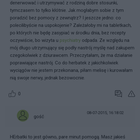
denerwować i utrzymywać z rodziną dobre stosunki,
tymczasem to tylko kłótnie. Jak mogłabym sobie z tym
poradzić bez pomocy z zewnątrz? I jeszcze jedno: co
polecilibyście na uspokojenie? Zależałoby mi na tabletkach,
po których nie będę zasypiać w środku dnia, bez recepty
oczywiście, bo wizyta u
psychiatry
odpada. Ze względu na
mój długo utrzymujący się podły nastrój myślę nad zakupem
czegokolwiek z dziurawcem. Przeczytałam, że ma działanie
poprawiające nastrój. Co do herbatek z jakichkolwiek
wyciągów nie jestem przekonana, piłam melisę i kurowałam
nią swoje nerwy, jednak bezowocnie.
0
08-07-2015, 16:18:02
gość
HErbatki to jest gówno, pare minut pomogą. Masz jakieś