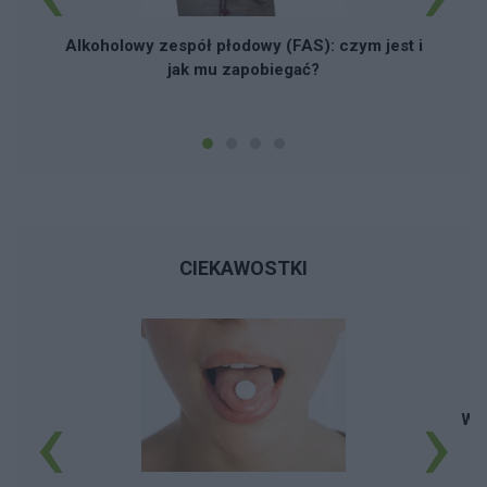
L
Alkoholowy zespół płodowy (FAS): czym jest i
jak mu zapobiegać?
CIEKAWOSTKI
‹
›
Wy