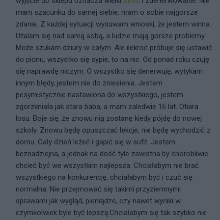
wyjście do sklepu oznacza wielki
stres
i zdenerwowanie. Nie
mam szacunku do samej siebie, mam o sobie najgorsze
zdanie. Z każdej sytuacji wysuwam wnioski, że jestem winna.
Użalam się nad samą sobą, a ludzie mają gorsze problemy.
Może szukam dziury w całym. Ale ilekroć próbuje się ustawić
do pionu, wszystko się sypie, to na nic. Od ponad roku czuję
się naprawdę niczym. O wszystko się denerwuję, wytykam
innym błędy, jestem nie do zniesienia. Jestem
pesymistycznie nastawiona do wszystkiego, jestem
zgorzkniała jak stara baba, a mam zaledwie 16 lat. Ofiara
losu. Boje się, że znowu nią zostanę kiedy pójdę do nowej
szkoły. Znowu będę opuszczać lekcje, nie będę wychodzić z
domu. Cały dzień leżeć i gapić się w sufit. Jestem
beznadziejna, a jednak na dość tyle zawistna by chorobliwie
chcieć być we wszystkim najlepsza. Chciałabym nie brać
wszystkiego na konkurencję, chciałabym być i czuć się
normalna. Nie przejmować się takimi przyziemnymi
sprawami jak wygląd, pieniądze, czy nawet wyniki w
czymkolwiek byle być lepszą.Chciałabym się tak szybko nie