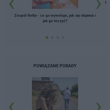
‹
›
No
w
Zespół Retta - co go wywołuje, jak się objawia i
jak go leczyć?
POWIĄZANE PORADY
‹
›