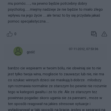
mu pomóc......, na pewno będzie potrzebny dobry
psycholog.......miejmy nadzieje że nie będzie to miało złego
wpływu na jego życie .....ale teraz to by się przydała jakaś
pomoc specjalistyczna.....
0
07-11-2012, 07:53:36
gość
bardzo cie wspiearm w twoim bólu, nie obwiniaj sie to nie
jest tylko twoja wina, mogliscie to zauwazyc lub nie, nie ma
co szukac winnych dzieci sie maskują b.dobrze . młodszy
syn rozmawia normalnie ze starszym bo pewnie nie rozumie
tego w kategorii gwaltu i ze to złe. Ale ze starszym tez
powinnas pogadac skoro ugania sie za pannami , moze w
ten sposób reagował na jakies stresowe sytuacje i
wyładowywał w taki sposób na bracie, jestes w separacji na