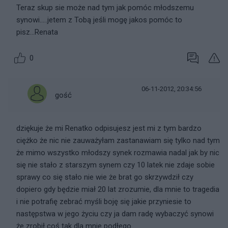
Teraz skup sie może nad tym jak pomóc młodszemu
synowi.....jetem z Tobą jeśli mogę jakos pomóc to
pisz...Renata
0
06-11-2012, 20:34:56
gość
dziękuje że mi Renatko odpisujesz jest mi z tym bardzo
ciężko że nic nie zauważyłam zastanawiam się tylko nad tym
że mimo wszystko młodszy synek rozmawia nadal jak by nic
się nie stało z starszym synem czy 10 latek nie zdaje sobie
sprawy co się stało nie wie że brat go skrzywdził czy
dopiero gdy będzie miał 20 lat zrozumie, dla mnie to tragedia
i nie potrafię zebrać myśli boję się jakie przyniesie to
następstwa w jego życiu czy ja dam radę wybaczyć synowi
że zrobił coś tak dla mnie podłego