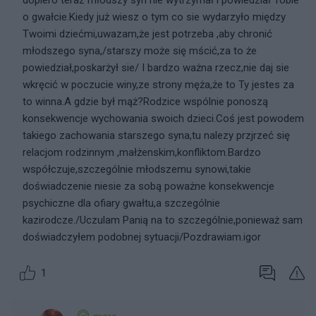
dopiero teraz młodszy syn nie wytrzymał i powiedział Tobie
o gwałcie.Kiedy już wiesz o tym co sie wydarzyło między
Twoimi dziećmi,uwazam,że jest potrzeba ,aby chronić
młodszego syna,/starszy może się mścić,za to że
powiedział,poskarżył sie/ I bardzo ważna rzecz,nie daj sie
wkręcić w poczucie winy,ze strony męża,że to Ty jestes za
to winna.A gdzie był mąż?Rodzice wspólnie ponoszą
konsekwencje wychowania swoich dzieci.Coś jest powodem
takiego zachowania starszego syna,tu nalezy przjrzeć się
relacjom rodzinnym ,małżenskim,konfliktom.Bardzo
współczuje,szczególnie młodszemu synowi,takie
doświadczenie niesie za sobą poważne konsekwencje
psychiczne dla ofiary gwałtu,a szczególnie
kazirodcze./Uczulam Panią na to szczególnie,ponieważ sam
doświadczyłem podobnej sytuacji/Pozdrawiam.igor
1