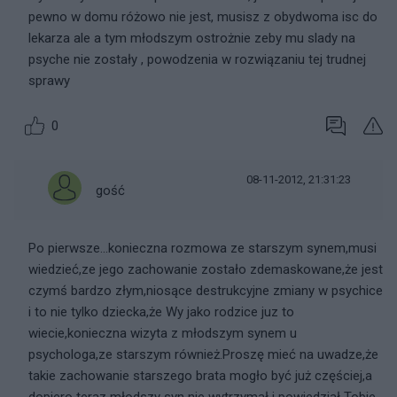
pewno w domu różowo nie jest, musisz z obydwoma isc do
lekarza ale a tym młodszym ostrożnie zeby mu slady na
psyche nie zostały , powodzenia w rozwiązaniu tej trudnej
sprawy
0
08-11-2012, 21:31:23
gość
Po pierwsze...konieczna rozmowa ze starszym synem,musi
wiedzieć,ze jego zachowanie zostało zdemaskowane,że jest
czymś bardzo złym,niosące destrukcyjne zmiany w psychice
i to nie tylko dziecka,że Wy jako rodzice juz to
wiecie,konieczna wizyta z młodszym synem u
psychologa,ze starszym również.Proszę mieć na uwadze,że
takie zachowanie starszego brata mogło być już częściej,a