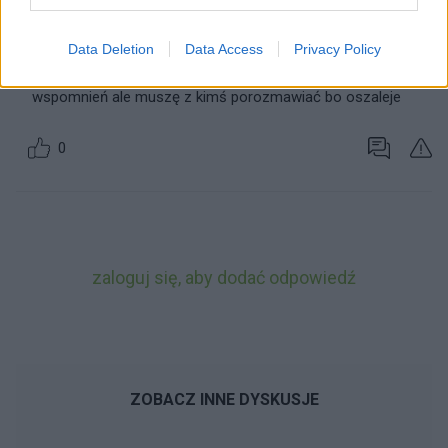
porozmawiać chciała bym bardzo podziękować Igorowi I
chciała bym ciebie Igor poprosić o kontakt ze mną na gg
28598450 przeżyłeś coś takiego więc mnie bardziej
Data Deletion
Data Access
Privacy Policy
zrozumiesz tak czuję, wiem jest ciężko wracać do
wspomnień ale muszę z kimś porozmawiać bo oszaleje
0
zaloguj się, aby dodać odpowiedź
ZOBACZ INNE DYSKUSJE