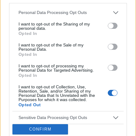
third parties.
którzy są już na swoim i nie było z nimi problemów
nie raz mam tego wszystkiego dość dla dobra synka
Personal Data Processing Opt Outs
zrobię wszystko by zapomniał choć wiem i zdaję
I want to opt-out of the Sharing of my
sobie sprawę że w psichice i tak to zostanie tylko
personal data.
kiedy i w jakim wieku to się w takim razie odezwie
Opted In
I want to opt-out of the Sale of my
Personal Data.
Jeśli chciałabyś porozmawiać to napisz proszę .....wiem że
Opted In
teraz masz na głowie wiele ważniejszych spraw , ale Ty tez
jesteś ważna .....myślami jestem z Toba ....pozdrawiam
I want to opt-out of processing my
Personal Data for Targeted Advertising.
Renata
Opted In
I want to opt-out of Collection, Use,
0
Retention, Sale, and/or Sharing of my
Personal Data that Is Unrelated with the
Purposes for which it was collected.
Opted Out
10-11-2012, 21:45:18
gość
Sensitive Data Processing Opt Outs
DZIĘKUJE jest to dla mnie duże wsparcie bo nie mam z kim
CONFIRM