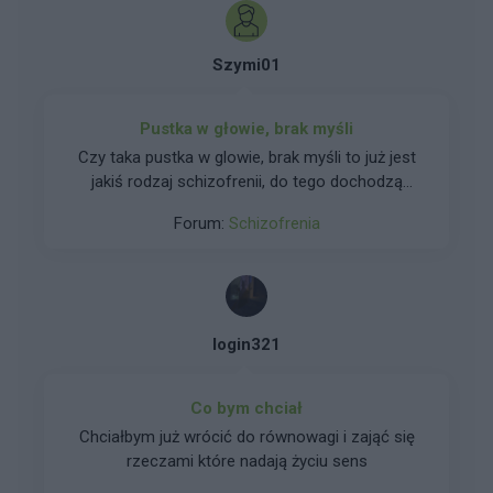
Szymi01
Pustka w głowie, brak myśli
Czy taka pustka w glowie, brak myśli to już jest
jakiś rodzaj schizofrenii, do tego dochodzą
objawy derealizacji i depersonalizacji, mam
Forum:
Schizofrenia
ciągłą anhedonię, nic mnie nie cieszy, nie
potrafię się złościć, smucić ani cieszyć niczym,
straciłem w ogóle zainteresowanie życiem i
czymkolwiek, śnią mi się koszmary
login321
Co bym chciał
Chciałbym już wrócić do równowagi i zająć się
rzeczami które nadają życiu sens