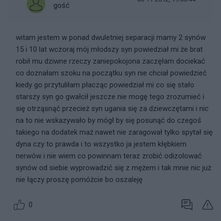
gość
witam jestem w ponad dwuletniej separacji mamy 2 synów
15 i 10 lat wczoraj mój młodszy syn powiedział mi że brat
robił mu dziwne rzeczy zaniepokojona zaczęłam dociekać
co doznałam szoku na początku syn nie chciał powiedzieć
kiedy go przytuliłam płacząc powiedział mi co się stało
starszy syn go gwałcił jeszcze nie mogę tego zrozumieć i
się otrząsnąć przecież syn ugania się za dziewczętami i nic
na to nie wskazywało by mógł by się posunąć do czegoś
takiego na dodatek maż nawet nie zaragował tylko spytał się
dyna czy to prawda i to wszystko ja jestem kłębkiem
nerwów i nie wiem co powinnam teraz zrobić odizolować
synów od siebie wyprowadzić się z mężem i tak mnie nic już
nie łączy proszę pomóżcie bo oszaleję
0