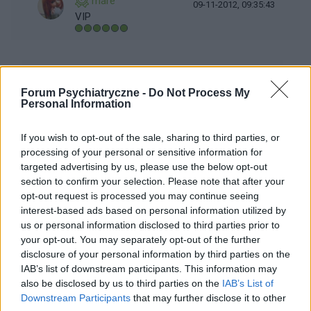
mare
09-11-2012, 09:35:43
VIP
Gość 2012-11-06 21:34:56 dziękuje że mi Renatko
Forum Psychiatryczne -
Do Not Process My
odpisujesz jest mi z tym bardzo ciężko że nic nie
Personal Information
zauważyłam zastanawiam się tylko nad tym że
mimo wszystko młodszy synek rozmawia nadal jak
If you wish to opt-out of the sale, sharing to third parties, or
processing of your personal or sensitive information for
by nic się nie stało z starszym synem czy 10 latek
targeted advertising by us, please use the below opt-out
nie zdaje sobie sprawy co się stało nie wie że brat
section to confirm your selection. Please note that after your
go skrzywdził czy dopiero gdy będzie miał 20 lat
opt-out request is processed you may continue seeing
zrozumie, dla mnie to tragedia i nie potrafię zebrać
interest-based ads based on personal information utilized by
myśli boję się jakie przyniesie to następstwa w jego
us or personal information disclosed to third parties prior to
życiu czy ja dam radę wybaczyć synowi że zrobił coś
your opt-out. You may separately opt-out of the further
tak dla mnie podłego
disclosure of your personal information by third parties on the
IAB’s list of downstream participants. This information may
a mąż i tak mnie przez 20 lat obwinia za wszystko a
also be disclosed by us to third parties on the
IAB’s List of
powiem ci że nigdy nie było go kiedy dzieci byli małe
Downstream Participants
that may further disclose it to other
dodam jeszcze że mam już 2 dorosłych synów