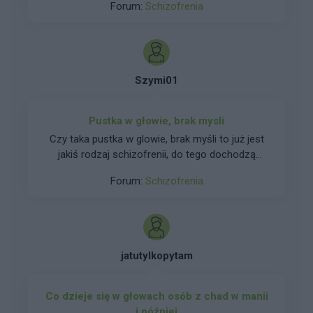
Forum:
Schizofrenia
Szymi01
Pustka w głowie, brak mysli
Czy taka pustka w glowie, brak myśli to już jest
jakiś rodzaj schizofrenii, do tego dochodzą
objawy derealizacji i depersonalizacji, mam
Forum:
Schizofrenia
ciągłą anhedonię, nic mnie nie cieszy, nie
potrafię się złościć, smucić ani cieszyć niczym,
straciłem w ogóle zainteresowanie życiem i
czymkolwiek, śnią mi się koszmary
jatutylkopytam
Co dzieje się w głowach osób z chad w manii
i później