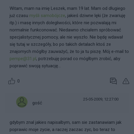
Witam, mam na imię Leszek, mam 19 lat. Mam od długiego
już czasu
myśli samobójcze
, jakieś dziwne lęki (że zwariuję
itp.) i masę innych dolegliwości, które nie pozwalają mi
normalnie funkconować. Niedawno chciałem spróbować
specjalistycznej pomocy, ale nie wyszło. Nie będę wdawał
się tutaj w szczegóły, bo po takich detalach ktoś ze
znajomych mógłby zauważyć, że to ja tu piszę. Mój e-mail to
pempe@31.pl
, potrzebuję porad co mógłbym zrobić, aby
poprawić swoją sytuację...
0
25-05-2009, 12:27:00
gość
gdybym znal jakies napisalbym, sam sie zastanawiam jak
poprawic moje zycie, a raczej zaczac zyc, bo teraz to