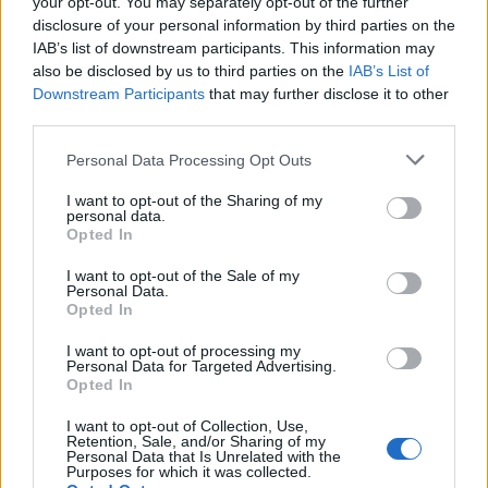
Podejrzenie schizofrenii u narzeczonej
your opt-out. You may separately opt-out of the further
disclosure of your personal information by third parties on the
Cześć, bardzo proszę o pomoc i wskazówki bo
IAB’s list of downstream participants. This information may
już zaczynam opadać z sił i odczuwam niemoc.
also be disclosed by us to third parties on the
IAB’s List of
Podejrzewam u narzeczonej schizofrenie
Downstream Participants
that may further disclose it to other
Forum:
Schizofrenia
(chyba paranoidalną) w jej rodzinie 2 lata temu
third parties.
starszy brat został zdiagnozowany z tą
przypadłością. Narzeczona odczuwa od pół
Personal Data Processing Opt Outs
roku w losowych momentach dnia bóle głowy i
"piszczenie w uszach" którego nie potrafi
I want to opt-out of the Sharing of my
han solo
personal data.
opisać. Rok temu mówiła, że nie czuje się
Opted In
bezpiecznie w pracy, że ludzie z jej służbowego
otoczenia chcą jej uprzykrzyć życie i ją obgadują
Urojenia, lęki i niepokój
I want to opt-out of the Sale of my
Personal Data.
(a wiem że była lubiana w pracy bo znałem
Cześć Cierpie na schizofrenie paranoidalną.
Opted In
część tych osób). Później zaczęły się pytanie
Mam przede wszystkim urojenia, lęki i niepokój.
odnośnie możliwości podsłuchiwania jej
Ludzie się patrzą na mnie jak na jakiegoś
I want to opt-out of processing my
telefonu (czy tak się da i czy ktoś z pracy mógł
Personal Data for Targeted Advertising.
Forum:
Schizofrenia
kosmite, mam poczucie że są wrogo nastawieni.
Opted In
jej tak zrobić) oraz pozycji GPS telefonu, co
Że obgadują mnie i mnie nie lubią. Jak jade
wzbudziło moje obawy. Później poszła do
autobusem i ludzie gadają to mam uczucie że
I want to opt-out of Collection, Use,
psychologa albo psychiatry żeby załatwić sobie
Retention, Sale, and/or Sharing of my
na mój temat. Macie takie objawy? Jeśli tak to
Personal Data that Is Unrelated with the
POWIĄZANE
zwolnienie z pracy bo nie chciała już tam dłużej
jak sobie radzicie?
Purposes for which it was collected.
chodzić, dostała po prostu jakieś małe żółte