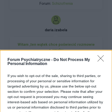
Forum:
Schizofrenia
ciągłą anhedonię, nic mnie nie cieszy, nie
potrafię się złościć, smucić ani cieszyć niczym,
straciłem w ogóle zainteresowanie życiem i
czymkolwiek, śnią mi się koszmary
daria.izabela
Witam ,ten wątek chce poświecić rozmowie
o smaku
Nie smak nie ,to nie jest smak ,ten smak który
Forum Psychiatryczne -
Do Not Process My
mi smakuje albo można tez mówić nie smakuje
Personal Information
mi , bo jest niedobre ALBO NIE JEST DOBRE.
Forum:
Psychiatria - grupa dla rodziny i pacjenta
proszę napiszcie mi , co w dzieciństwie Wam
If you wish to opt-out of the sale, sharing to third parties, or
nie smakowało ? Mi nie smakował ser żółty ,bo
processing of your personal or sensitive information for
był dla trochę gorzki Nie smakowała mi też
targeted advertising by us, please use the below opt-out
woda , bo była za zimna A JAKIE SĄ WASZE
section to confirm your selection. Please note that after your
WSPOMNIENIA ODNOŚNIE SMAKU
opt-out request is processed you may continue seeing
chris12345
interest-based ads based on personal information utilized by
us or personal information disclosed to third parties prior to