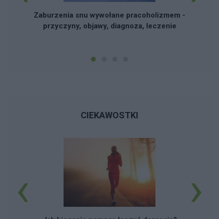
Zaburzenia snu wywołane pracoholizmem -
przyczyny, objawy, diagnoza, leczenie
CIEKAWOSTKI
‹
›
W
m