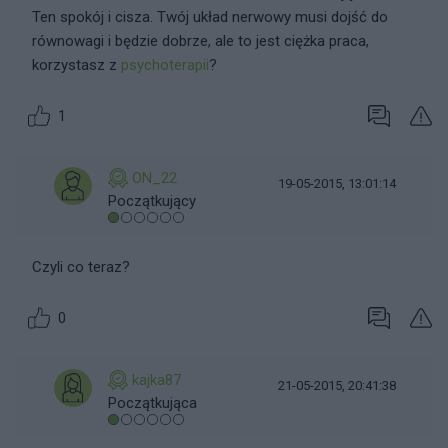
Ten spokój i cisza. Twój układ nerwowy musi dojść do
równowagi i będzie dobrze, ale to jest ciężka praca,
korzystasz z
psychoterapii
?
1
ON_22
19-05-2015, 13:01:14
Początkujący
Czyli co teraz?
0
kajka87
21-05-2015, 20:41:38
Początkująca