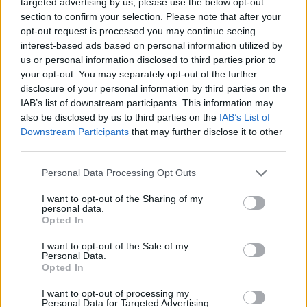
targeted advertising by us, please use the below opt-out
section to confirm your selection. Please note that after your
opt-out request is processed you may continue seeing
zafrapowana
interest-based ads based on personal information utilized by
us or personal information disclosed to third parties prior to
your opt-out. You may separately opt-out of the further
ChAD - rozpoznanie sygnałów
disclosure of your personal information by third parties on the
ostrzegawczych
IAB’s list of downstream participants. This information may
Dzień dobry wszystkim, Chciałam zapytać
also be disclosed by us to third parties on the
IAB’s List of
chorych i ich opiekunów o frapujący mnie temat.
Downstream Participants
that may further disclose it to other
Chodzi o wyzwolenie manii, czyli przejście z
third parties.
Forum:
Zaburzenia afektywne dwubiegunowe -
remisji do pierwszego okresu manii. Obserwuję
ChAD
Personal Data Processing Opt Outs
z dystansu trzeci epizod u koleżanki. Jestem z
nią w kontakcie telefonicznym i mailowym, i
I want to opt-out of the Sharing of my
scenariusz niestety powtarza się trzeci raz w
personal data.
ciągu 5 lat. Schemat: Mania -> chora rusza "w
Opted In
Polskę" -> zgłoszenie na policję z uwagi na
subzero1600
I want to opt-out of the Sale of my
dziwne lub skrajne zachowania -> szpital,
Personal Data.
oddział zamknięty, wyciszanie około 6 tygodni -
Opted In
> łagodne stany depresyjne w domu u rodziny ->
Niszczący problem.
I want to opt-out of processing my
remisja, leki, powrót do własnego mieszkania ->
Witam .Na wstępie chciałbym zaznaczyć,iż jest
Personal Data for Targeted Advertising.