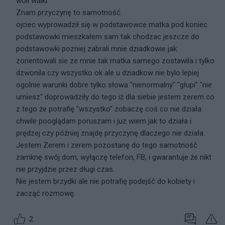
woli walki.
Znam przyczynę to samotność.
ojciec wyprowadził się w podstawowce matka pod koniec
podstawowki mieszkałem sam tak chodzac jeszcze do
podstawowki pozniej zabrali mnie dziadkowie jak
zorientowali sie ze mnie tak matka samego zostawila i tylko
dzwonila czy wszystko ok ale u dziadkow nie bylo lepiej
ogolnie warunki dobre tylko słowa "nienormalny" "głupi" "nie
umiesz" doprowadziły do tego iż dla siebie jestem zerem co
z tego że potrafię "wszystko" zobaczę coś co nie działa
chwile pooglądam poruszam i juz wiem jak to działa i
prędzej czy później znajdę przyczynę dlaczego nie działa.
Jestem Zerem i zerem pozostanę do tego samotność
zamknę swój dom, wyłączę telefon, FB, i gwarantuje że nikt
nie przyjdzie przez długi czas.
Nie jestem brzydki ale nie potrafię podejść do kobiety i
zacząć rozmowę.
2