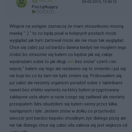
ON_22
09-05-2015, 15:40:13
Początkujący
Witajcie na wstępie zaznaczę że mam stosunkowo mocną
maskę " :) " to co będę pisał w kolejnych postach może
wyglądać jak bym żartował może ale nie musi tak wyglądać.
Chce się zabić już od bardzo dawna kiedyś nie mogłem tego
zrobić bo strasznie się bałem co będzie jak się zabije
wyobrażam sobie to jak długi
sen
bez snów" czerń i nic
więcej " bałem się tego ale niedawno się to zmieniło i już się
nie boje bo co by tam nie było zmieni się. Próbowałem się
już zabić ale niestety organizm poradził sobie z tabletkami
nawet bez efektu wymiotu na który byłem przygotowany
zaklejone usta abym w razie czego się zadławił ale niestety
przespałem 3dni obudziłem się byłem senny przez kilka
następnych i tyle. Jestem znów w dołku co przychodzi
wieczór jest bardzo kiepsko chciałbym żyć dlatego piszę ale
nie tak dlatego chce się zabić siła zabicia się jest większa od