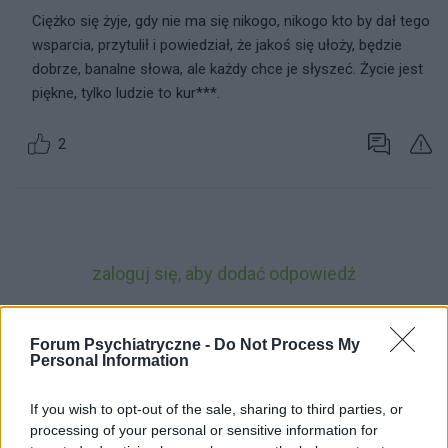
Ciężko się żyje, gdy nie ma się nikogo, nikogo kto by dał tego
wsparcia, przytulił i powiedział, że jakoś się ułoży, będzie
dobrze, banalne słowa, ale każdy chce je słyszeć. Życie jest
piękne, tylko ludzie to kur***.
2
zaloguj się, aby dodać odpowiedź
Forum Psychiatryczne -
Do Not Process My
Personal Information
ZOBACZ INNE DYSKUSJE
If you wish to opt-out of the sale, sharing to third parties, or
processing of your personal or sensitive information for