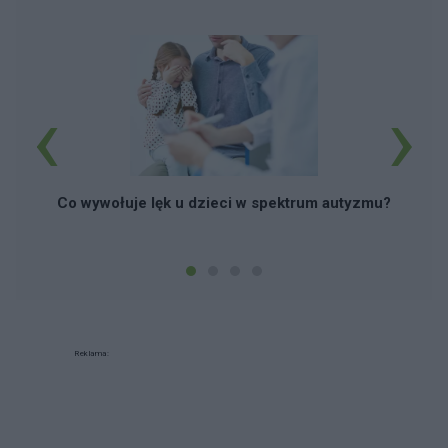
‹
›
Co wywołuje lęk u dzieci w spektrum autyzmu?
Reklama: