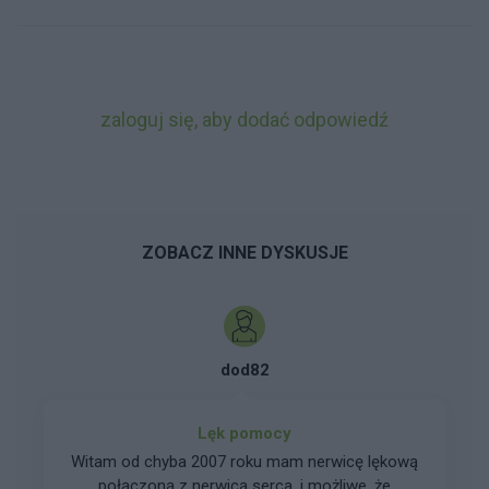
zaloguj się, aby dodać odpowiedź
ZOBACZ INNE DYSKUSJE
dod82
Lęk pomocy
Witam od chyba 2007 roku mam nerwicę lękową
połączoną z nerwicą serca, i możliwe, że