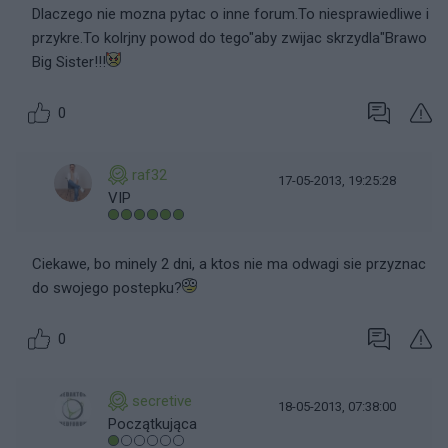
Dlaczego nie mozna pytac o inne forum.To niesprawiedliwe i
przykre.To kolrjny powod do tego"aby zwijac skrzydla"Brawo
Big Sister!!!
0
raf32
17-05-2013, 19:25:28
VIP
Ciekawe, bo minely 2 dni, a ktos nie ma odwagi sie przyznac
do swojego postepku?
0
secretive
18-05-2013, 07:38:00
Początkująca