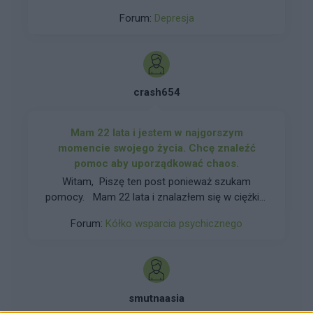
75 +37, 5. A za tydzień 75+75. Boję się że im
Forum:
Depresja
więcej jego przyjmę tym gorsze będzie
wychodzenie z niego..
crash654
Mam 22 lata i jestem w najgorszym
momencie swojego życia. Chcę znaleźć
pomoc aby uporządkować chaos.
Witam, Piszę ten post ponieważ szukam
pomocy. Mam 22 lata i znalazłem się w ciężkim
momencie swojego życia. Odsunąłem od siebie
Forum:
Kółko wsparcia psychicznego
wszystkich bliskich którzy chcieli mi pomóc. Z
rodziną nie mam w ogóle kontaktu. Na dniach
miałem szczerą rozmowę ze swoim
przyjacielem i w nim odnalazłem pewne
wsparcie. Mimo wszystko narobiłem dużo
smutnaasia
chaosu. Do tego wchodzą używki, mocne