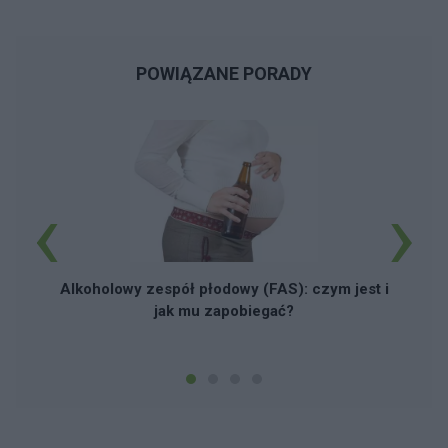
POWIĄZANE PORADY
‹
›
L
Alkoholowy zespół płodowy (FAS): czym jest i
jak mu zapobiegać?