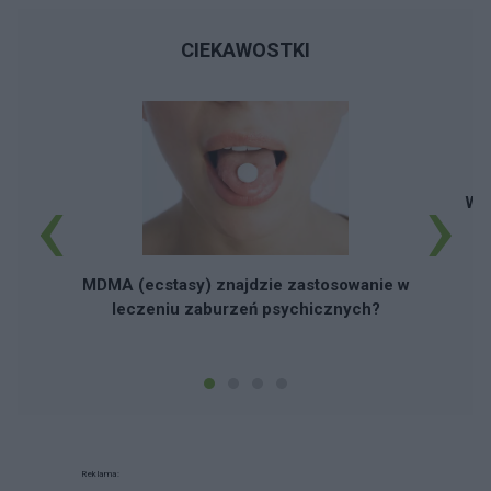
CIEKAWOSTKI
‹
›
Wy
MDMA (ecstasy) znajdzie zastosowanie w
leczeniu zaburzeń psychicznych?
Reklama: