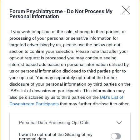
imprezowanie tydzień w tydzień. Z tego
oczywiście rezygnuje bo to najbardziej mnie
Forum Psychiatryczne -
Do Not Process My
Szukam lekarza od Adhd
Personal Information
wyniszcza. Szukam terapii albo innej formy
Szukam lekarza Katowice lub inne miasto w
pomocy może spotkania AA pomogłyby mi
okolicy Lekarza od adhd żeby były komplet
uporządkowac chaos. Stąd pytanie do
If you wish to opt-out of the sale, sharing to third parties, or
badań, test za rozsądną cenę
forumowiczów czy polecilibyście mi jakiegoś
processing of your personal or sensitive information for
Forum:
Kółko wsparcia psychicznego
terapeutę w Warszawie, bądź inną formę
targeted advertising by us, please use the below opt-out
pomocy. Jeżeli istnieją jakieś możliwości
section to confirm your selection. Please note that after your
opt-out request is processed you may continue seeing
budżetowe czy na NFZ to byłbym bardzo
interest-based ads based on personal information utilized by
wdzięczny. Oczywiście prywatni specjaliści też
us or personal information disclosed to third parties prior to
srebrnaćma
są wskazani. Mimo że mam długi to wiem że
your opt-out. You may separately opt-out of the further
jeżeli nie zainwestuje w pomoc sobie to i tak nie
disclosure of your personal information by third parties on the
będzie lepiej. Przepraszam za tą prywatę i z góry
Tycie
IAB’s list of downstream participants. This information may
dziękuję za odpowiedzi
also be disclosed by us to third parties on the
IAB’s List of
Cześć leczę się na chad. Obecnie przyjmuje
Downstream Participants
that may further disclose it to other
abilify 15 mg lamotrygine i clopixol 40 mg.
third parties.
Strasznie przytylam , wydaje mi się że to
Forum:
Kółko wsparcia psychicznego
zasługa tego clopixolu, też ciężko mi się bardzo
Personal Data Processing Opt Outs
zasypia na nim. Chciałabym zamienić go na
ketrel 100 mg ale boje się że będę jeszcze
I want to opt-out of the Sharing of my
personal data.
bardziej tyła. Teraz ważę już 94 kg. Czy ktoś z