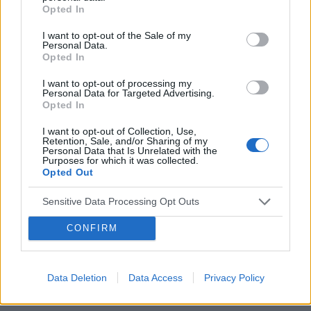
POWIĄZANE
Opted In
Was przyjmuje ketrel w tej dawce? Czy
zwiększył się wam poziom cholesterolu i
Tematy
depresja
zaburzenia nastroju
smutek
I want to opt-out of the Sale of my
łaknienie? A może znacie jakieś blokery apetytu
Personal Data.
emocje
nerwica
Opted In
które można przyjmować z neuroleptykami i
lamotryginą? Nie ukrywam że kiedyś
I want to opt-out of processing my
przyjmowałam ketrel w tej dawce i zasypiałam
Personal Data for Targeted Advertising.
Reklama:
bardzo szybko
Opted In
I want to opt-out of Collection, Use,
Retention, Sale, and/or Sharing of my
Personal Data that Is Unrelated with the
Purposes for which it was collected.
Opted Out
Sensitive Data Processing Opt Outs
CONFIRM
Data Deletion
Data Access
Privacy Policy