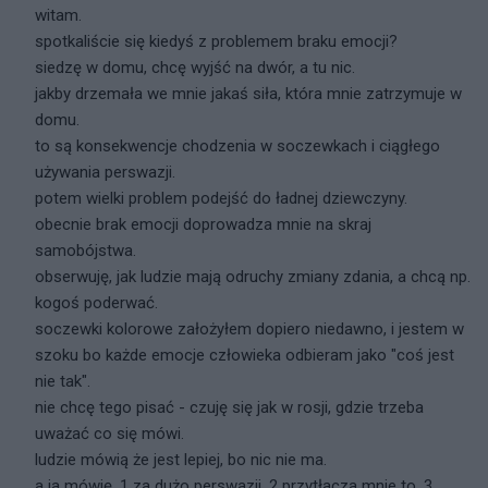
witam.
spotkaliście się kiedyś z problemem braku emocji?
siedzę w domu, chcę wyjść na dwór, a tu nic.
jakby drzemała we mnie jakaś siła, która mnie zatrzymuje w
domu.
to są konsekwencje chodzenia w soczewkach i ciągłego
używania perswazji.
potem wielki problem podejść do ładnej dziewczyny.
obecnie brak emocji doprowadza mnie na skraj
samobójstwa.
obserwuję, jak ludzie mają odruchy zmiany zdania, a chcą np.
kogoś poderwać.
soczewki kolorowe założyłem dopiero niedawno, i jestem w
szoku bo każde emocje człowieka odbieram jako "coś jest
nie tak".
nie chcę tego pisać - czuję się jak w rosji, gdzie trzeba
uważać co się mówi.
ludzie mówią że jest lepiej, bo nic nie ma.
a ja mówię, 1 za dużo perswazji, 2 przytłacza mnie to, 3