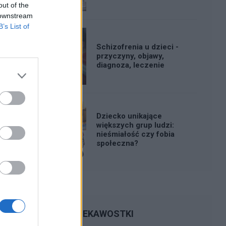
out of the
 downstream
B’s List of
Schizofrenia u dzieci -
przyczyny, objawy,
diagnoza, leczenie
Dziecko unikające
większych grup ludzi:
nieśmiałość czy fobia
społeczna?
CIEKAWOSTKI