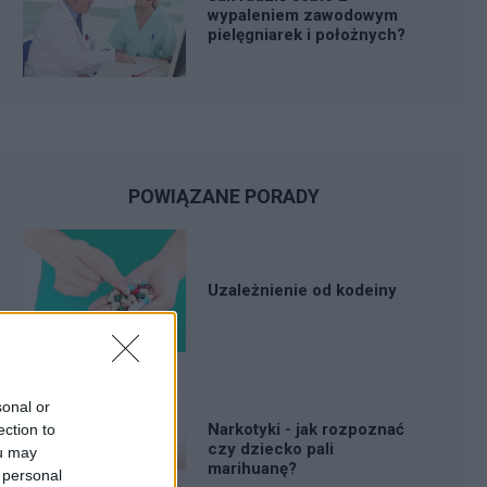
wypaleniem zawodowym
pielęgniarek i położnych?
POWIĄZANE PORADY
Uzależnienie od kodeiny
sonal or
Narkotyki - jak rozpoznać
ection to
czy dziecko pali
ou may
marihuanę?
 personal