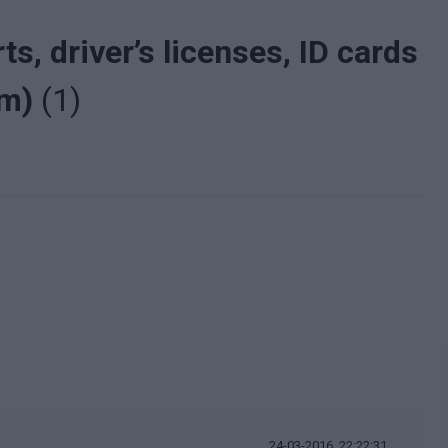
s, driver’s licenses, ID cards
om)
(1)
24-03-2016, 22:22:31