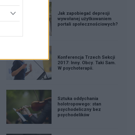
Jak zapobiegać depresji
wywołanej użytkowaniem
portali społecznościowych?
Konferencja Trzech Sekcji
2017: Inny. Obcy. Taki Sam.
W psychoterapii.
Sztuka oddychania
holotropowego: stan
psychodeliczny bez
psychodelików