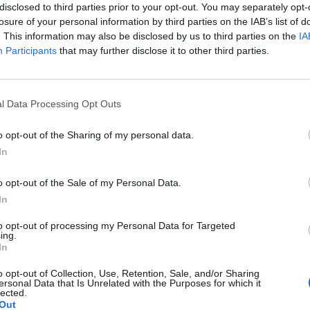
ie to. Na szczęśćie tak w realu jak ide do sklepu po
disclosed to third parties prior to your opt-out. You may separately opt-
 oszczędny. Problem jest tylko z tym internetem. Choruje
losure of your personal information by third parties on the IAB’s list of
zapine. Co z tym zrobić?
. This information may also be disclosed by us to third parties on the
IA
a: pracy/ stażu jako asystent zdrowienia w
Participants
that may further disclose it to other third parties.
, Krasnystaw, Parczew. Jeśliby Państwo wiedzieli gdzie
o kogo pytać, to będę bardzo wdzięczna za wiadomość.
l Data Processing Opt Outs
o opt-out of the Sharing of my personal data.
In
tynizm
uzależnienie psychiczne
o opt-out of the Sale of my Personal Data.
In
to opt-out of processing my Personal Data for Targeted
ing.
In
o opt-out of Collection, Use, Retention, Sale, and/or Sharing
ersonal Data that Is Unrelated with the Purposes for which it
lected.
Out