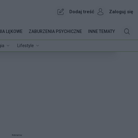
Dodaj treść
Zaloguj się
IA LĘKOWE
ZABURZENIA PSYCHICZNE
INNE TEMATY
ia
Lifestyle
Reklama: