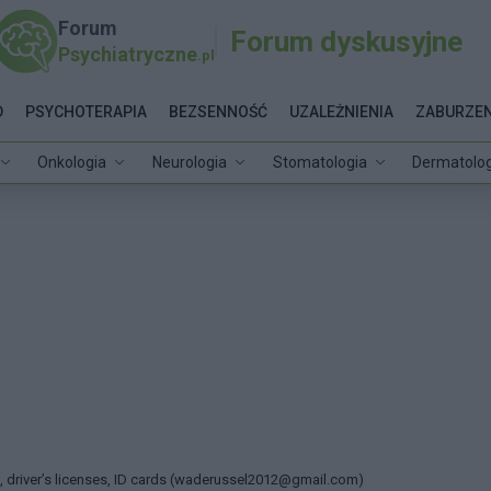
Forum
Forum dyskusyjne
Psychiatryczne
.pl
D
PSYCHOTERAPIA
BEZSENNOŚĆ
UZALEŻNIENIA
ZABURZEN
Onkologia
Neurologia
Stomatologia
Dermatolog
s, driver’s licenses, ID cards (waderussel2012@gmail.com)