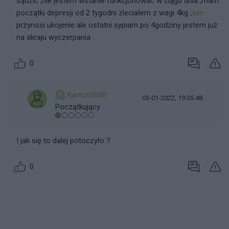
sądzić ,nie jestem wstanie funkcjonować w ciągu dnia ,mam
początki depresji od 2 tygodni zleciałem z wagi 4kg ,
sen
przynosi ukojenie ale ostatni sypiam po 4godziny jestem już
na skraju wyczerpania .
0
Karton2000
03-01-2022, 19:05:48
Początkujący
I jak się to dalej potoczyło ?
0