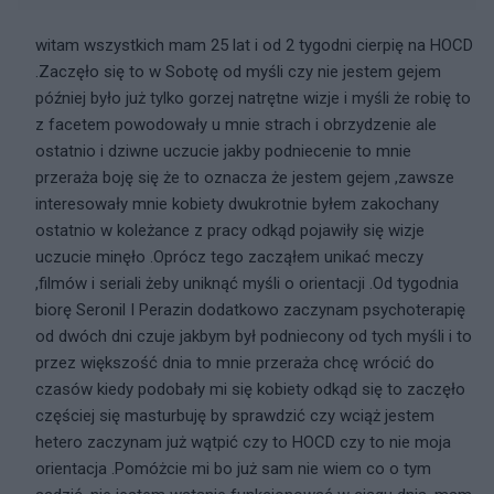
witam wszystkich mam 25 lat i od 2 tygodni cierpię na HOCD
.Zaczęło się to w Sobotę od myśli czy nie jestem gejem
później było już tylko gorzej natrętne wizje i myśli że robię to
z facetem powodowały u mnie strach i obrzydzenie ale
ostatnio i dziwne uczucie jakby podniecenie to mnie
przeraża boję się że to oznacza że jestem gejem ,zawsze
interesowały mnie kobiety dwukrotnie byłem zakochany
ostatnio w koleżance z pracy odkąd pojawiły się wizje
uczucie minęło .Oprócz tego zacząłem unikać meczy
,filmów i seriali żeby uniknąć myśli o orientacji .Od tygodnia
biorę Seronil I Perazin dodatkowo zaczynam psychoterapię
od dwóch dni czuje jakbym był podniecony od tych myśli i to
przez większość dnia to mnie przeraża chcę wrócić do
czasów kiedy podobały mi się kobiety odkąd się to zaczęło
częściej się masturbuję by sprawdzić czy wciąż jestem
hetero zaczynam już wątpić czy to HOCD czy to nie moja
orientacja .Pomóżcie mi bo już sam nie wiem co o tym