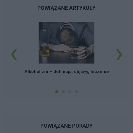
nie chce to(bez obrazy) łysiny(u młodego
chłopaka), nadwagi, reszta rzeczy w wyglądzie
POWIĄZANE ARTYKUŁY
typu kolor włosów, kolor oczu, wzrost obojętna
dla mnie. Chłopięcą urodę preferuje typu Tom
Cruise, Jude Law. Tylko czy dzisiaj takiego
kogoś ze świecą szukać? Co robić, aby go
‹
›
mieć? Czy powinnam się martwić? Co jest ze
mną nie tak. To co pozostaje zrobić? Czy to, że
nie mam znajomych w rodzinnych stronach, a
bardziej miałam w mieście w którym
studiowałam to raczej nie mam szans na
Alkoholizm – definicja, objawy, leczenie
poznanie kogoś? Proszę o pomoc.
POWIĄZANE PORADY