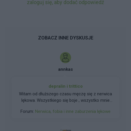
zaloguj się, aby dodać odpowiedź
ZOBACZ INNE DYSKUSJE
annkas
depralin i trittico
Witam od dłuższego czasu męczę się z nerwica
lękowa. Wszystkiego się boje , wszystko mnie
przeraża i same czarne scenariusze w głowie ...
Forum:
Nerwica, fobia i inne zaburzenia lękowe
Od czterech dni zażywam trittico cr 75 na noc w
dawce 1/3 . Wczoraj zaczęłam brać depralin 10
mg. Jak wieczorem dodałam wieczorna dawkę