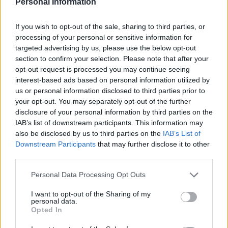
Personal Information
na kolejne quizy?
styczniu, 7 miesięcy temu, czyli w lipcu
Forum:
Po godzinach
skończyłam studia, aktualnie szukam pracy. Jak
If you wish to opt-out of the sale, sharing to third parties, or
studiowałam w Łodzi to miałam do kogo się
processing of your personal or sensitive information for
odezwać, na dodatkowym przedmiocie
targeted advertising by us, please use the below opt-out
poznałam koleżankę, z ķtórą wychodziłam do
section to confirm your selection. Please note that after your
parku, kawiarni, a zimą byłyśmy w Krakowie, w
opt-out request is processed you may continue seeing
fifi
akademiku wychodziłam do koleżanki z 1 piętra.
interest-based ads based on personal information utilized by
Ale jak wróciłam do rodziców to mam kontakt
us or personal information disclosed to third parties prior to
internetowy z tą koleżanką i kolegami z
Lęk przed związkiem
your opt-out. You may separately opt-out of the further
akademika, nie mam się do kogo odezwać, nie
disclosure of your personal information by third parties on the
Witam szanownych forumowiczów!
mam znajomych tutaj(byłam gnębiona w
IAB’s list of downstream participants. This information may
Przychodzę do Was z dość kłopotliwą sytuacją.
gimnazjum), mam poczucie samotności. Ale
also be disclosed by us to third parties on the
IAB’s List of
Mianowicie, spotykałem się z pewną
poświęcam czas na słuchanie muzyki, bieganie,
Downstream Participants
that may further disclose it to other
Forum:
Nerwica, fobia i inne zaburzenia lękowe
dziewczyną. Zapowiadało się fenomenalnie.
street workout, czytanie książek, jazdę rowerem.
third parties.
Wielkie zaangażowanie i miłość ponad
Zainteresowania moje oprócz biegania, jazdy
wszystko. Lecz nagle, w odstępstwie kilku dni
Personal Data Processing Opt Outs
rowerem, czytania książek, słuchania muzyki,
wycofała się, wyglądało to jak atak depresyjny.
POWIĄZANE
oglądania filmów, street workout to podróże(w
Nie miała sił na nic, spała całe dnie, nie było z
I want to opt-out of the Sharing of my
zeszłym roku byłam w Chorwacji z fakultetem
personal data.
nią kontaktu. Nagrała wiadomość, że nie jest
Tematy
zaburzenia lękowe
niepokój
fobia
Opted In
do Bośni i Hercegowiny, także 2 kraje
gotowa, tak bardzo jak chce sie zaangazowac,
odwiedziłam, w Polsce też sporo miejsca
napady paniki
nerwica
zaburzenia adapcyjne
ocd
to budzi w niej lek, konczy sie to zawsze, ze