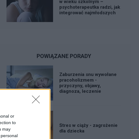
w wieku szkolnym –
psychoterapeutka radzi, jak
integrować najmłodszych
POWIĄZANE PORADY
Zaburzenia snu wywołane
pracoholizmem -
przyczyny, objawy,
diagnoza, leczenie
sonal or
ection to
Stres w ciąży - zagrożenie
ou may
dla dziecka
 personal