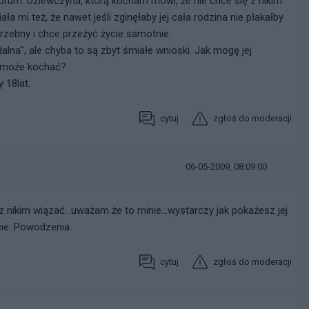
forum. Dziewczyna, którą kocham mówi, że nie chce się z nikim
 mi też, że nawet jeśli zginęłaby jej cała rodzina nie płakałby
otrzebny i chce przeżyć życie samotnie.
na", ale chyba to są zbyt śmiałe wnioski. Jak mogę jej
ż może kochać?
 18lat.
cytuj
zgłoś do moderacji
06-05-2009, 08:09:00
z nikim wiązać...uważam że to minie...wystarczy jak pokażesz jej
cie. Powodzenia.
cytuj
zgłoś do moderacji