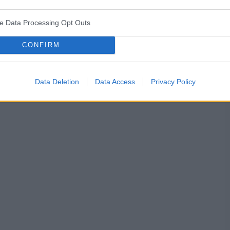
cji ciała (najlepiej się czuję leżąc na plecach).
ve Data Processing Opt Outs
psychoterapia
schizofrenia
zaburzenia osobowości
CONFIRM
Data Deletion
Data Access
Privacy Policy