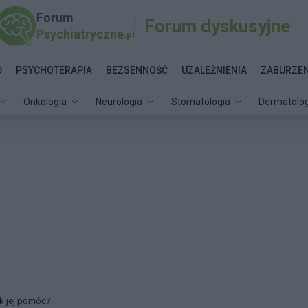
Forum
Forum dyskusyjne
Psychiatryczne
.pl
D
PSYCHOTERAPIA
BEZSENNOŚĆ
UZALEŻNIENIA
ZABURZEN
Onkologia
Neurologia
Stomatologia
Dermatolog
k jej pomóc?