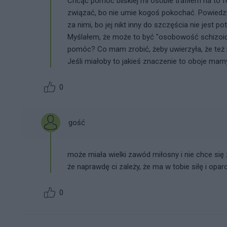
Chcąc pomóc bliskiej mi osobie trafiłem na to 
związać, bo nie umie kogoś pokochać. Powiedziała
za nimi, bo jej nikt inny do szczęścia nie jest p
Myślałem, że może to być "osobowość schizoidal
pomóc? Co mam zrobić, żeby uwierzyła, że te
Jeśli miałoby to jakieś znaczenie to oboje mamy
0
gość
może miała wielki zawód miłosny i nie chce się 
że naprawdę ci zależy, że ma w tobie siłę i opar
0