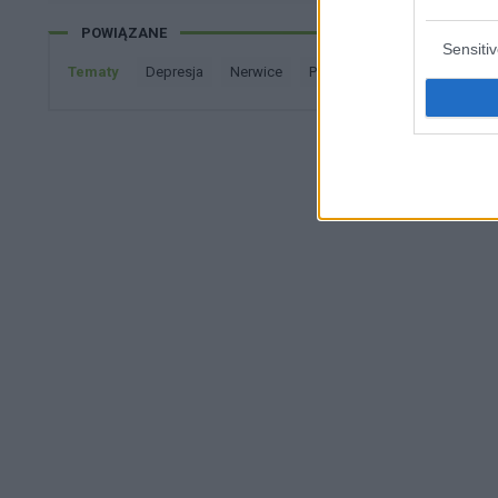
ból czasem ustępuje w zależności od pozy
Pozdrawiam
POWIĄZANE
Sensiti
Tematy
depresja
nerwice
psychiatra
uzależnienia