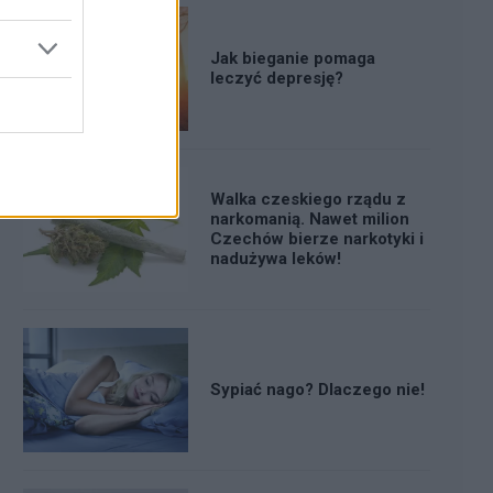
Jak bieganie pomaga
leczyć depresję?
Walka czeskiego rządu z
narkomanią. Nawet milion
Czechów bierze narkotyki i
nadużywa leków!
Sypiać nago? Dlaczego nie!