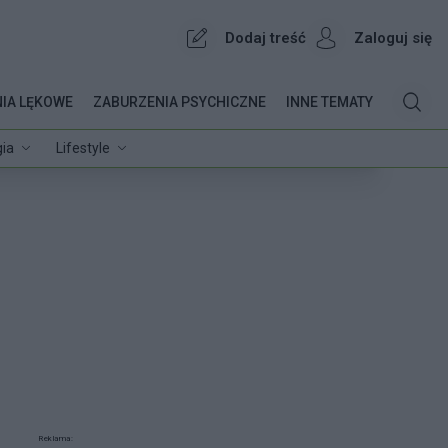
Dodaj treść
Zaloguj się
IA LĘKOWE
ZABURZENIA PSYCHICZNE
INNE TEMATY
ia
Lifestyle
Reklama: