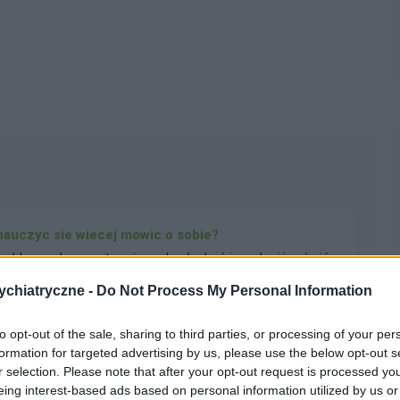
 nauczyc sie wiecej mowic o sobie?
roblem polega na tym że wole słuchać innych niż mówić.
ieważ np po świętach i wizytach rodzinnych,
chiatryczne -
Do Not Process My Personal Information
iło o sobie, jak duże podwórko mają i co będą z tym
pacjenta
dach służbowach i szkoleniach a ja zadawałam pytania(z
to opt-out of the sale, sharing to third parties, or processing of your per
o że po rodzinnym spotkaniu wiem o nich dosłownie
formation for targeted advertising by us, please use the below opt-out s
ię zajmuje! Bo samej jest mi głupio tak mówić,
r selection. Please note that after your opt-out request is processed y
 jak coś powiem to nikt nie zadaje pytań i jest cisza, o
w manii i później
eing interest-based ads based on personal information utilized by us or
ie męczące, bycie cichym i nie mówię nic o sobie