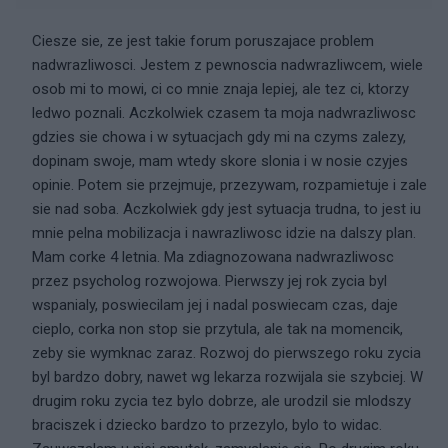
Ciesze sie, ze jest takie forum poruszajace problem
nadwrazliwosci. Jestem z pewnoscia nadwrazliwcem, wiele
osob mi to mowi, ci co mnie znaja lepiej, ale tez ci, ktorzy
ledwo poznali. Aczkolwiek czasem ta moja nadwrazliwosc
gdzies sie chowa i w sytuacjach gdy mi na czyms zalezy,
dopinam swoje, mam wtedy skore slonia i w nosie czyjes
opinie. Potem sie przejmuje, przezywam, rozpamietuje i zale
sie nad soba. Aczkolwiek gdy jest sytuacja trudna, to jest iu
mnie pelna mobilizacja i nawrazliwosc idzie na dalszy plan.
Mam corke 4 letnia. Ma zdiagnozowana nadwrazliwosc
przez psycholog rozwojowa. Pierwszy jej rok zycia byl
wspanialy, poswiecilam jej i nadal poswiecam czas, daje
cieplo, corka non stop sie przytula, ale tak na momencik,
zeby sie wymknac zaraz. Rozwoj do pierwszego roku zycia
byl bardzo dobry, nawet wg lekarza rozwijala sie szybciej. W
drugim roku zycia tez bylo dobrze, ale urodzil sie mlodszy
braciszek i dziecko bardzo to przezylo, bylo to widac.