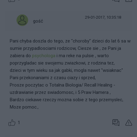
29-01-2017, 10:35:18
gość
Pani chyba doszla do tego, ze "choroby" dzieci do lat 6 sa w
sumie przypadlosciami rodzicow, Ciesze sie , ze Pani ja
zabiera do
psychologa
i ma reke na pulsie , warto
poprzygladac sie swojemu zwiazkowi, z rodzina tez,
dzieci w tym wieku sa jak gabki, mogla nawet "wsiaknac"
Pani przekonaniami z czasu ciazy i sprzed,
Prosze poczytac o Totalna Biologia/ Recall Healing -
uzdrawianie przez swiadomosc, i 5 Praw Hamera ,
Bardzo ciekawe rzeczy mozna sobie z tego przemyslec,
Moze pomoc.,
1