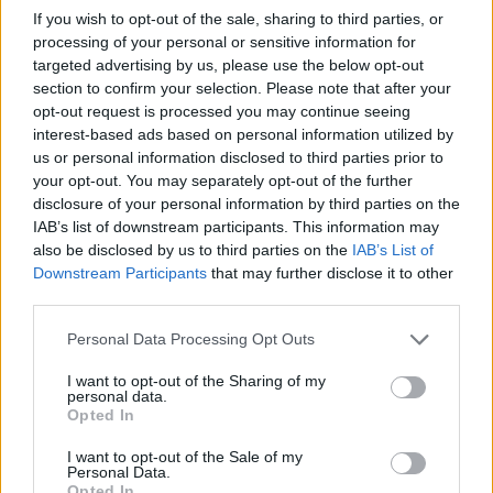
wartosci, potem sie zmienilo , ludzie sie pogubyli, wazne ze
If you wish to opt-out of the sale, sharing to third parties, or
Pani szuka , i znajdzie Pani, jestem tego pewna,
processing of your personal or sensitive information for
Moja bratanica miala problemy zrobieniem kupy do nocnika
targeted advertising by us, please use the below opt-out
do 4 lat, babcia pedagog, rodzice, z kazdej storny delikatnie,
section to confirm your selection. Please note that after your
nie mieli juz sily , nie wiedzieli jak podejsc, i poszli do
opt-out request is processed you may continue seeing
psychologa dzieciecego .
interest-based ads based on personal information utilized by
us or personal information disclosed to third parties prior to
Po miesiacu, delikatnej terapii, w sumie zasugerowano kilka
your opt-out. You may separately opt-out of the further
rzeczy, zeby nie meczyc jej i takie tak , zaczela robic
disclosure of your personal information by third parties on the
normalnie do nocnika . Wiec cos jest w dobrym psychologu
IAB’s list of downstream participants. This information may
dzieciecym
also be disclosed by us to third parties on the
IAB’s List of
Wazne, zeby w sobie tez szukac, to wszytko jest polaczone
Downstream Participants
that may further disclose it to other
. Prosze sluchac intuicji .
third parties.
Personal Data Processing Opt Outs
1
I want to opt-out of the Sharing of my
personal data.
Opted In
I want to opt-out of the Sale of my
Personal Data.
zaloguj się, aby dodać odpowiedź
Opted In