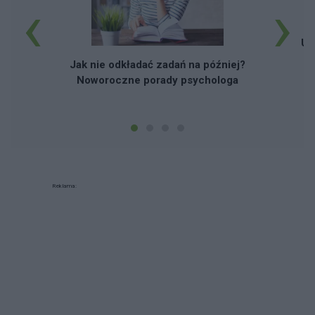
‹
›
UN
Jak nie odkładać zadań na później?
Noworoczne porady psychologa
Reklama: