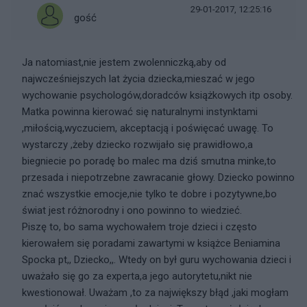
29-01-2017, 12:25:16
gość
Ja natomiast,nie jestem zwolenniczką,aby od
najwcześniejszych lat życia dziecka,mieszać w jego
wychowanie psychologów,doradców książkowych itp osoby.
Matka powinna kierować się naturalnymi instynktami
,miłością,wyczuciem, akceptacją i poświęcać uwagę. To
wystarczy ,żeby dziecko rozwijało się prawidłowo,a
biegniecie po poradę bo malec ma dziś smutna minke,to
przesada i niepotrzebne zawracanie głowy. Dziecko powinno
znać wszystkie emocje,nie tylko te dobre i pozytywne,bo
świat jest różnorodny i ono powinno to wiedzieć.
Piszę to, bo sama wychowałem troje dzieci i często
kierowałem się poradami zawartymi w książce Beniamina
Spocka pt,, Dziecko,,. Wtedy on był guru wychowania dzieci i
uważało się go za experta,a jego autorytetu,nikt nie
kwestionował. Uważam ,to za największy błąd ,jaki mogłam