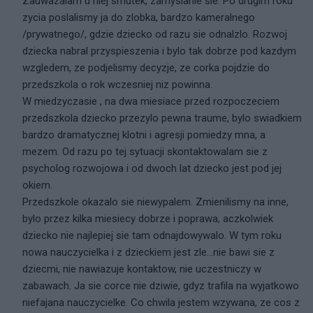
Zauwazalam u niej smutek, zamyslanie sie. Po drugim roku
zycia poslalismy ja do zlobka, bardzo kameralnego
/prywatnego/, gdzie dziecko od razu sie odnalzlo. Rozwoj
dziecka nabral przyspieszenia i bylo tak dobrze pod kazdym
wzgledem, ze podjelismy decyzje, ze corka pojdzie do
przedszkola o rok wczesniej niz powinna.
W miedzyczasie , na dwa miesiace przed rozpoczeciem
przedszkola dziecko przezylo pewna traume, bylo swiadkiem
bardzo dramatycznej klotni i agresji pomiedzy mna, a
mezem. Od razu po tej sytuacji skontaktowalam sie z
psycholog rozwojowa i od dwoch lat dziecko jest pod jej
okiem.
Przedszkole okazalo sie niewypalem. Zmienilismy na inne,
bylo przez kilka miesiecy dobrze i poprawa, aczkolwiek
dziecko nie najlepiej sie tam odnajdowywalo. W tym roku
nowa nauczycielka i z dzieckiem jest zle...nie bawi sie z
dziecmi, nie nawiazuje kontaktow, nie uczestniczy w
zabawach. Ja sie corce nie dziwie, gdyz trafila na wyjatkowo
niefajana nauczycielke. Co chwila jestem wzywana, ze cos z