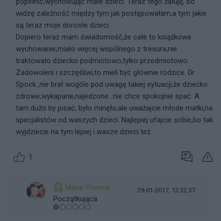
popełnić,wychowując małe dzieci. Teraz tego żałuję, bo
widzę zależność między tym jak postępowałam,a tym jakie
są teraz moje dorosłe dzieci.
Dopiero teraz mam świadomość,że całe to książkowe
wychowanie,miało więcej wspólnego z tresura,nie
traktowało dziecko podmiotowo,tylko przedmiotowo.
Zadowoleni i szczęśliwi,to mieli być głównie rodzice. Dr
Spock ,nie brał wogóle pod uwagę takiej sytuacji,że dziecko
zdrowe,wykapane,najedzone...nie chce spokojnie spać. A
tam dużo by pisać, było minęło,ale uważajcie młode matki,na
specjalistów od waszych dzieci. Najlepiej ufajcie sobie,bo tak
wyjdziecie na tym lepiej i wasze dzieci też.
1
Marie-Yvonne
29-01-2017, 12:32:37
Początkująca