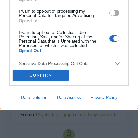
I want to opt-out of processing my
Personal Data for Targeted Advertising.
Opted In
I want to opt-out of Collection, Use,
Retention, Sale, and/or Sharing of my
ZOBACZ INNE DYSKUSJE
Personal Data that Is Unrelated with the
Purposes for which it was collected.
Opted Out
Sensitive Data Processing Opt Outs
alieen1992
CONFIRM
zaburzenia psychiczno/neurologiczne
Witam. Mój problem zaczął się półtora roku
Data Deletion
Data Access
Privacy Policy
temu, zaczęło mnie tak jakby "gnieść" w klatce
piersiowej, poszedłem do lekarza rodzinnego,
Forum:
Psychiatria - grupa dla rodziny i pacjenta
zrobił rtg klatki piersiowej, ekg, morfologie i
wszystkie badania wyszły ok - diagnoza
nerwoból. Wróciłem do pracy, było trochę
lepiej, do grudnia zeszłego roku, wtedy wróciło z