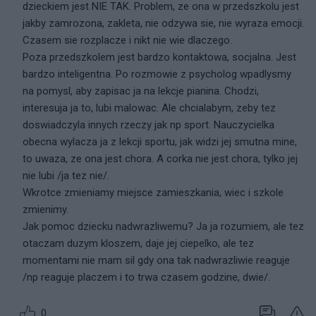
dzieckiem jest NIE TAK. Problem, ze ona w przedszkolu jest
jakby zamrozona, zakleta, nie odzywa sie, nie wyraza emocji.
Czasem sie rozplacze i nikt nie wie dlaczego.
Poza przedszkolem jest bardzo kontaktowa, socjalna. Jest
bardzo inteligentna. Po rozmowie z psycholog wpadlysmy
na pomysl, aby zapisac ja na lekcje pianina. Chodzi,
interesuja ja to, lubi malowac. Ale chcialabym, zeby tez
doswiadczyla innych rzeczy jak np sport. Nauczycielka
obecna wylacza ja z lekcji sportu, jak widzi jej smutna mine,
to uwaza, ze ona jest chora. A corka nie jest chora, tylko jej
nie lubi /ja tez nie/.
Wkrotce zmieniamy miejsce zamieszkania, wiec i szkole
zmienimy.
Jak pomoc dziecku nadwrazliwemu? Ja ja rozumiem, ale tez
otaczam duzym kloszem, daje jej ciepelko, ale tez
momentami nie mam sil gdy ona tak nadwrazliwie reaguje
/np reaguje placzem i to trwa czasem godzine, dwie/.
0