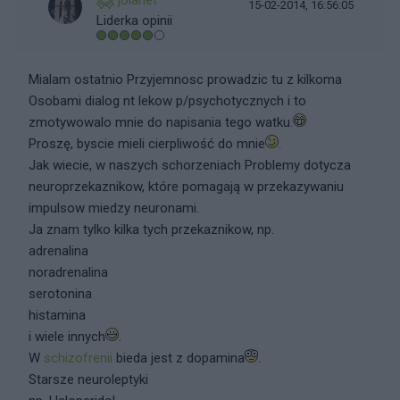
jolanet
15-02-2014, 16:56:05
Liderka opinii
Mialam ostatnio Przyjemnosc prowadzic tu z kilkoma
Osobami dialog nt lekow p/psychotycznych i to
zmotywowalo mnie do napisania tego watku.
Proszę, byscie mieli cierpliwość do mnie
.
Jak wiecie, w naszych schorzeniach Problemy dotycza
neuroprzekaznikow, które pomagają w przekazywaniu
impulsow miedzy neuronami.
Ja znam tylko kilka tych przekaznikow, np.
adrenalina
noradrenalina
serotonina
histamina
i wiele innych
.
W
schizofrenii
bieda jest z dopamina
.
Starsze neuroleptyki