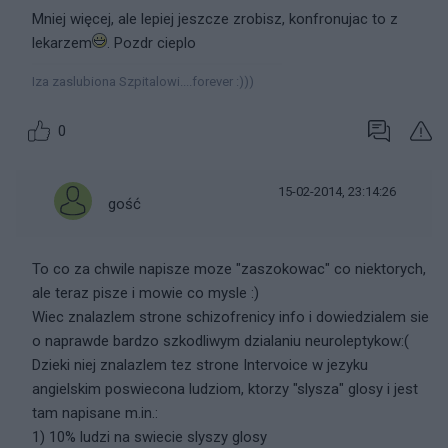
Mniej więcej, ale lepiej jeszcze zrobisz, konfronujac to z
lekarzem
. Pozdr cieplo
Iza zaslubiona Szpitalowi....forever :)))
0
15-02-2014, 23:14:26
gość
To co za chwile napisze moze "zaszokowac" co niektorych,
ale teraz pisze i mowie co mysle :)
Wiec znalazlem strone schizofrenicy info i dowiedzialem sie
o naprawde bardzo szkodliwym dzialaniu neuroleptykow:(
Dzieki niej znalazlem tez strone Intervoice w jezyku
angielskim poswiecona ludziom, ktorzy "slysza" glosy i jest
tam napisane m.in.:
1) 10% ludzi na swiecie slyszy glosy