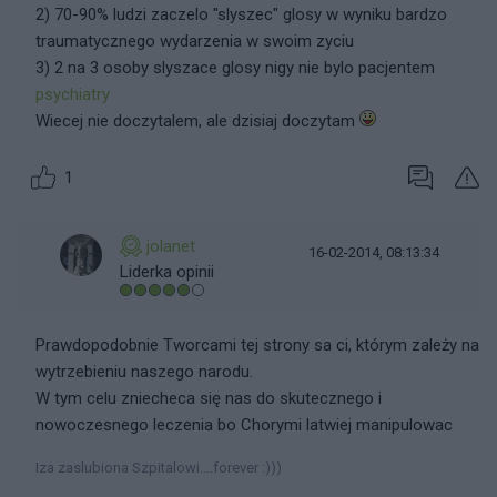
2) 70-90% ludzi zaczelo "slyszec" glosy w wyniku bardzo
traumatycznego wydarzenia w swoim zyciu
3) 2 na 3 osoby slyszace glosy nigy nie bylo pacjentem
psychiatry
Wiecej nie doczytalem, ale dzisiaj doczytam
1
jolanet
16-02-2014, 08:13:34
Liderka opinii
Prawdopodobnie Tworcami tej strony sa ci, którym zależy na
wytrzebieniu naszego narodu.
W tym celu zniecheca się nas do skutecznego i
nowoczesnego leczenia bo Chorymi latwiej manipulowac
Iza zaslubiona Szpitalowi....forever :)))