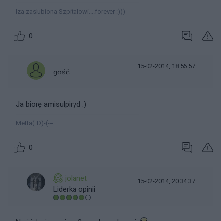
Iza zaslubiona Szpitalowi....forever :)))
0
15-02-2014, 18:56:57
gość
Ja biorę amisulpiryd :)
Metta( :D)-(-=
0
jolanet
15-02-2014, 20:34:37
Liderka opinii