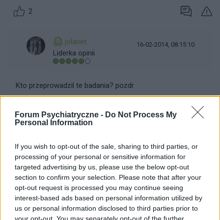
2
jolanet
16-02-2014, 08:15:10
Liderka opinii
Kto przeprowadzil te badania? pozdr
Iza zaslubiona Szpitalowi....forever :)))
Forum Psychiatryczne -
Do Not Process My
Personal Information
1
If you wish to opt-out of the sale, sharing to third parties, or
processing of your personal or sensitive information for
08-07-2016, 16:23:37
gość
targeted advertising by us, please use the below opt-out
section to confirm your selection. Please note that after your
opt-out request is processed you may continue seeing
a ja mam uszkodzony mozg po neuroleptykach i nie ma
interest-based ads based on personal information utilized by
roznicy stare czy nowe
us or personal information disclosed to third parties prior to
your opt-out. You may separately opt-out of the further