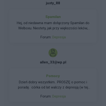
justy_88
Spamilan
Hej, od niedawna mam dołączony Spamilan do
Welboxu. Niestety, jak przy większości leków,
zamula mnie i tłumi nadmiernie pozostałe
Forum:
Depresja
emocje. Czy ktoś przyjmował ten lek na noc?
Zastanawia mnie , dlaczego wszędzie wskazują,
by przyjmować w 2-3 dawkach . Pozdrawiam
allen_33@wp.pl
Pomocy
Dzień dobry wszystkim.. PROSZĘ o pomoc i
poradę. córka od lat walczy z depresją (w tej
chwili ma 18 lat) Są dni że jest w miarę ok
Forum:
Depresja
(chyba zakładanie "maski"), ale są dni w których
występuje samookaleczenie, nadużycie alkoholu