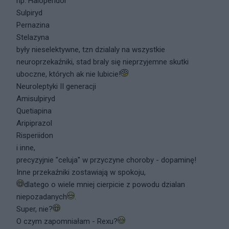
np. Haloperidol
Sulpiryd
Pernazina
Stelazyna
były nieselektywne, tzn dzialaly na wszystkie
neuroprzekaźniki, stad braly się nieprzyjemne skutki
uboczne, których ak nie lubicie!
Neuroleptyki II generacji
Amisulpiryd
Quetiapina
Aripiprazol
Risperiidon
i inne,
precyzyjnie "celuja" w przyczyne choroby - dopaminę!
Inne przekaźniki zostawiają w spokoju,
dlatego o wiele mniej cierpicie z powodu dzialan
niepozadanych
.
Super, nie?
O czym zapomniałam - Rexu?