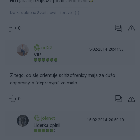
No i jak się czujesz? pozdr serdecznie
Iza zaslubiona Szpitalowi....forever :)))
0
raf32
15-02-2014, 20:44:33
VIP
Z tego, co się orientuje schizofrenicy maja za dużo
dopaminy, a "depresyjni" za malo
0
jolanet
15-02-2014, 20:50:10
Liderka opinii