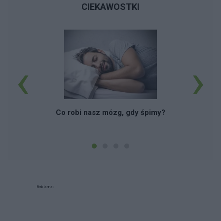
CIEKAWOSTKI
‹
›
B
Co robi nasz mózg, gdy śpimy?
Reklama: