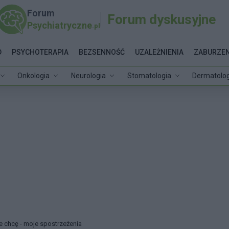
Forum
Forum dyskusyjne
Psychiatryczne
.pl
D
PSYCHOTERAPIA
BEZSENNOŚĆ
UZALEŻNIENIA
ZABURZEN
Onkologia
Neurologia
Stomatologia
Dermatolog
ie chcę - moje spostrzeżenia