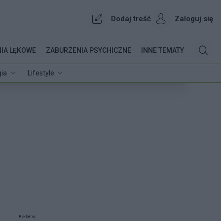
Dodaj treść
Zaloguj się
IA LĘKOWE
ZABURZENIA PSYCHICZNE
INNE TEMATY
ia
Lifestyle
Reklama: