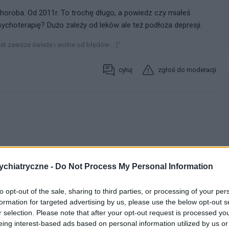
 choroba. Od 2011r. To trochę długo, a powiedz czy miałeś
choterapię? Dużo zależy od leków ale też podłoża depresji.
t zawsze świeże i wolne od błędów . :)"
cytuj
zgłoś do moderacji
chiatryczne -
Do Not Process My Personal Information
to opt-out of the sale, sharing to third parties, or processing of your per
formation for targeted advertising by us, please use the below opt-out s
r selection. Please note that after your opt-out request is processed y
eing interest-based ads based on personal information utilized by us or