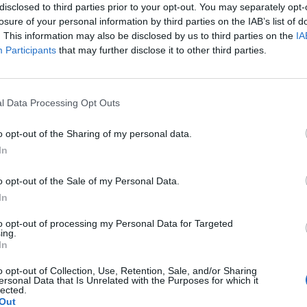
disclosed to third parties prior to your opt-out. You may separately opt-
i ptsd - do kogo o pomoc?
losure of your personal information by third parties on the IAB’s list of
nia dla osoby, która ma: depresję, nerwice, zaburzenia
. This information may also be disclosed by us to third parties on the
IA
Participants
that may further disclose it to other third parties.
l Data Processing Opt Outs
o opt-out of the Sharing of my personal data.
ne i clopixol 40 mg. Strasznie
In
tego clopixolu, też ciężko mi się bardzo zasypia na nim.
 ale boje się że będę jeszcze bardziej tyła. Teraz ważę
o opt-out of the Sale of my Personal Data.
trel w tej dawce? Czy zwiększył się wam poziom
In
e jakieś blokery apetytu które można przyjmować z
wam że kiedyś przyjmowałam ketrel w tej dawce i
to opt-out of processing my Personal Data for Targeted
ing.
In
lczyć z tym wszystkim. Niecałe dwa lata temu
o opt-out of Collection, Use, Retention, Sale, and/or Sharing
zu zaczęłam terapię, która naprawdę pomagała. Jednak
ersonal Data that Is Unrelated with the Purposes for which it
. Miałam wrażenie że stoję w miejscu. Terapeutka wtedy
lected.
ć, bo czasem mam prawo mieć ciężkie dni. Tylko, że te
Out