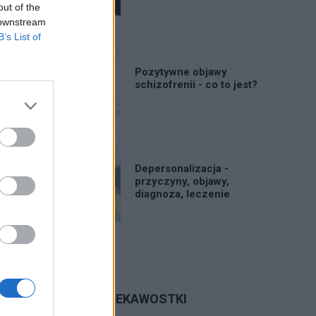
out of the
 downstream
B’s List of
Pozytywne objawy
schizofrenii - co to jest?
Depersonalizacja -
przyczyny, objawy,
diagnoza, leczenie
CIEKAWOSTKI