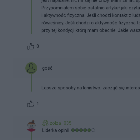
jest napisane, nic mi się nie chcę. Mam 28 lat, 
Przypomniałem sobie ostatnio artykuł jaki czyt
i aktywność fizyczna. Jeśli chodzi kontakt z lu
rówieśnicy. Jeśli chodzi o aktywność fizyczną
przy tej kondycji którą mam obecnie. Jakie wa
0
gość
Lepsze sposoby na lenistwo: zacząć się inter
1
zolza_035_
Liderka opinii