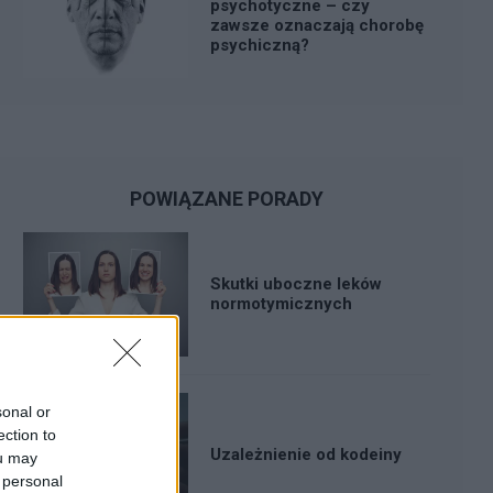
psychotyczne – czy
zawsze oznaczają chorobę
psychiczną?
POWIĄZANE PORADY
Skutki uboczne leków
normotymicznych
sonal or
ection to
Uzależnienie od kodeiny
ou may
 personal