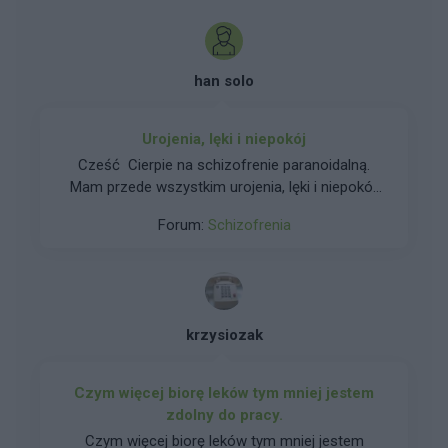
han solo
Urojenia, lęki i niepokój
Cześć Cierpie na schizofrenie paranoidalną.
Mam przede wszystkim urojenia, lęki i niepokój.
Ludzie się patrzą na mnie jak na jakiegoś
Forum:
Schizofrenia
kosmite, mam poczucie że są wrogo nastawieni.
Że obgadują mnie i mnie nie lubią. Jak jade
autobusem i ludzie gadają to mam uczucie że
na mój temat. Macie takie objawy? Jeśli tak to
jak sobie radzicie?
krzysiozak
Czym więcej biorę leków tym mniej jestem
zdolny do pracy.
Czym więcej biorę leków tym mniej jestem