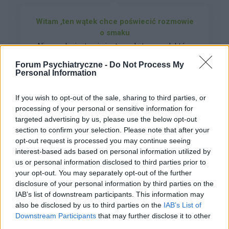
Witam ,ten wątek chce poświecić rozmowie
o smaku
Nie smak nie ,to nie jest smak ,ten smak który
mi smakuje albo można tez mówić nie smakuje
Forum Psychiatryczne -
Do Not Process My
mi , bo jest niedobre ALBO NIE JEST DOBRE.
Personal Information
Forum:
Psychiatria - grupa dla rodziny i pacjenta
proszę napiszcie mi , co w dzieciństwie Wam
nie smakowało ? Mi nie smakował ser żółty ,bo
If you wish to opt-out of the sale, sharing to third parties, or
był dla trochę gorzki Nie smakowała mi też
processing of your personal or sensitive information for
woda , bo była za zimna A JAKIE SĄ WASZE
targeted advertising by us, please use the below opt-out
POWIĄZANE
WSPOMNIENIA ODNOŚNIE SMAKU
section to confirm your selection. Please note that after your
Tematy
schizofrenia
zaburzenia schizoafektywne
opt-out request is processed you may continue seeing
interest-based ads based on personal information utilized by
neuroleptyki
leki przeciwpsychotyczne
us or personal information disclosed to third parties prior to
your opt-out. You may separately opt-out of the further
disclosure of your personal information by third parties on the
Reklama:
IAB’s list of downstream participants. This information may
also be disclosed by us to third parties on the
IAB’s List of
Downstream Participants
that may further disclose it to other
third parties.