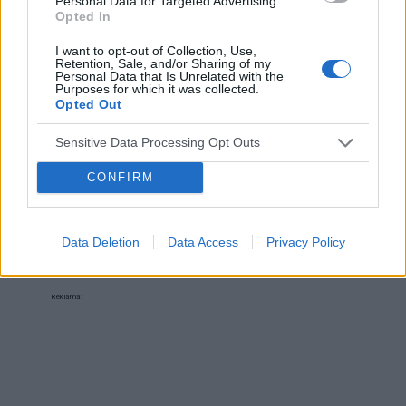
Personal Data for Targeted Advertising.
imprezowanie tydzień w tydzień. Z tego
zdrowia? Mam wrażenie, że coś jest bardzo nie
Opted In
oczywiście rezygnuje bo to najbardziej mnie
Spamilan
tak ze mną.
wyniszcza. Szukam terapii albo innej formy
Hej, od niedawna mam dołączony Spamilan do
I want to opt-out of Collection, Use,
pomocy może spotkania AA pomogłyby mi
Retention, Sale, and/or Sharing of my
Welboxu. Niestety, jak przy większości leków,
Personal Data that Is Unrelated with the
uporządkowac chaos. Stąd pytanie do
Purposes for which it was collected.
zamula mnie i tłumi nadmiernie pozostałe
forumowiczów czy polecilibyście mi jakiegoś
Opted Out
Forum:
Depresja
emocje. Czy ktoś przyjmował ten lek na noc?
terapeutę w Warszawie, bądź inną formę
Zastanawia mnie , dlaczego wszędzie wskazują,
pomocy. Jeżeli istnieją jakieś możliwości
Sensitive Data Processing Opt Outs
by przyjmować w 2-3 dawkach . Pozdrawiam
budżetowe czy na NFZ to byłbym bardzo
CONFIRM
POWIĄZANE
wdzięczny. Oczywiście prywatni specjaliści też
są wskazani. Mimo że mam długi to wiem że
Tematy
depresja
zaburzenia nastroju
smutek
jeżeli nie zainwestuje w pomoc sobie to i tak nie
Data Deletion
Data Access
Privacy Policy
będzie lepiej. Przepraszam za tą prywatę i z góry
emocje
nerwica
dziękuję za odpowiedzi
Reklama: