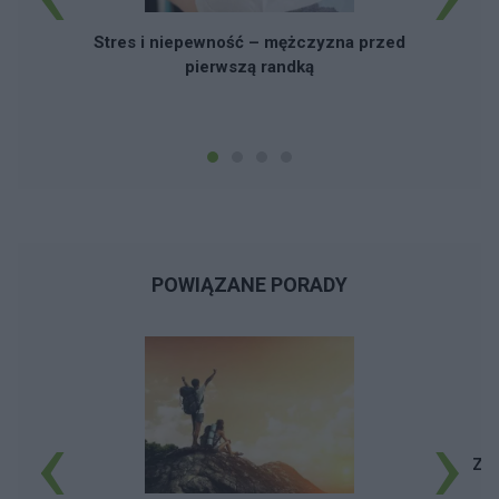
R
Stres i niepewność – mężczyzna przed
pierwszą randką
POWIĄZANE PORADY
‹
›
Zab