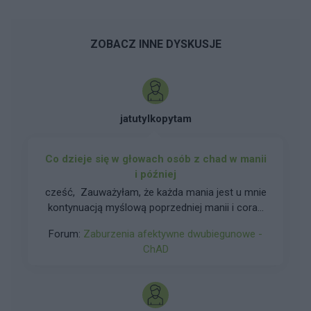
ZOBACZ INNE DYSKUSJE
jatutylkopytam
Co dzieje się w głowach osób z chad w manii
i później
cześć, Zauważyłam, że każda mania jest u mnie
kontynuacją myślową poprzedniej manii i coraz
więcej „odkrywam”. Potrafię już panować nad
Forum:
Zaburzenia afektywne dwubiegunowe -
manią nie robić głupot, nie wydawać pieniędzy
ChAD
na głupoty i utrzymywać normalne relacje
podczas manii. Normalnie śpię, funkcjonuje,
biorę krotkę l4 w pracy gdy myśli są zbyt
intensywne by pracować. Jednak myśli, które mi