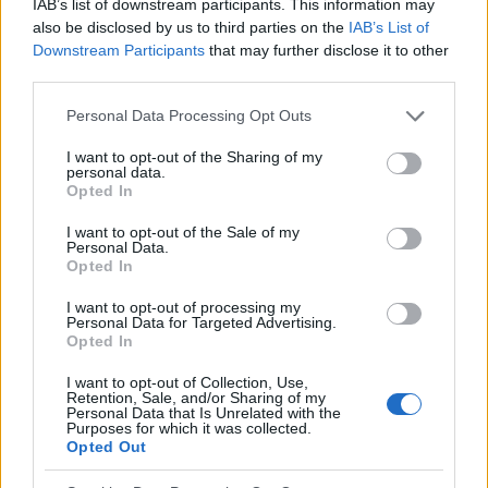
IAB’s list of downstream participants. This information may
stworzyć że tak powiem z nią "związek"
also be disclosed by us to third parties on the
IAB’s List of
oznajmiła mi że ma kogoś co wgl z czasem się
Reklama:
Downstream Participants
that may further disclose it to other
okazało "czymś chorym" bo z tego co
third parties.
widziałem nie raz zachowuję się wobec niego
(nie wiem jak to nazwać) ale na pewno nie
Personal Data Processing Opt Outs
wygląda to tak jakby łączyło ich coś
I want to opt-out of the Sharing of my
szczególnego.z resztą sama mi powiedziała że
personal data.
zna go krócej niż mnie ale jest z nim bo jest dla
Opted In
niej miły (to mnie rozbawiło ale z drugiej strony
rozerwało serce. Na początku nie ukrywałem że
I want to opt-out of the Sale of my
Personal Data.
mam do niej urazę ale nie potrafię jakoś być
Opted In
wobec niej obojętny i trzymać naszą znajomość
na dystans tym bardziej że widzę ją codziennie
I want to opt-out of processing my
Personal Data for Targeted Advertising.
w pracy i co gorsze że ona ma to samo ale
Opted In
mnie to niszczy.Od kiedy ją poznałem prawię w
ogóle nie sypiam bo ciągle "mam ja w głowie" do
I want to opt-out of Collection, Use,
Retention, Sale, and/or Sharing of my
pracy często przychodzę jak wrak ,tym bardziej
Personal Data that Is Unrelated with the
że zaczelem sięgać po dragi bo zauważyłem że
Purposes for which it was collected.
tylko wtedy jestem w stanie "olewać ja" i ogólnie
Opted Out
POWIĄZANE ARTYKUŁY
nie wyrażać żadnych emocji gdyż ogarnia mnie