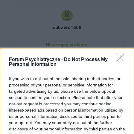
subzero1600
Niszczący problem.
Witam .Na wstępie chciałbym zaznaczyć,iż jest
to mój pierwszy taki problem z którym nie
Forum Psychiatryczne -
Do Not Process My
Personal Information
jestem w stanie sam sobię poradzić.Nie będę
Forum:
Psychiatria - grupa dla rodziny i pacjenta
się starał pisać ładnie i spójnie gdyż zależy mi
If you wish to opt-out of the sale, sharing to third parties, or
tylko na tym aby przybliżyć wam jak najlepiej mój
processing of your personal or sensitive information for
problem. Otóż mam 29l i jakieś 2-3 miesiące
targeted advertising by us, please use the below opt-out
temu u mnie w pracy poznałem kobietę w której
POWIĄZANE
section to confirm your selection. Please note that after your
w sumie zauroczylem się od pierwszego
opt-out request is processed you may continue seeing
wejrzenia . Ogólnie moje uczucie już na wstępie
Tematy
depresja
nerwice
psychiatra
interest-based ads based on personal information utilized by
podsycalo to że ewidentnie "szukała mnie
us or personal information disclosed to third parties prior to
uzależnienia
psychoterapia
schizofrenia
wzrokiem" i te "krótkie przeszywające
your opt-out. You may separately opt-out of the further
spojrzenia"ehhhh. Zapoznaliśmy się naprawdę
zaburzenia osobowości
disclosure of your personal information by third parties on the
blisko i w momencie w którym chciałbym