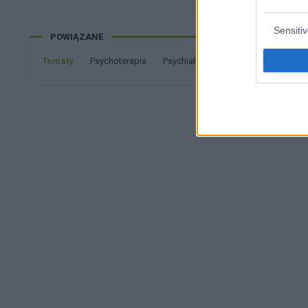
Sensiti
POWIĄZANE
Tematy
psychoterapia
psychiatra
psycholog
terapia