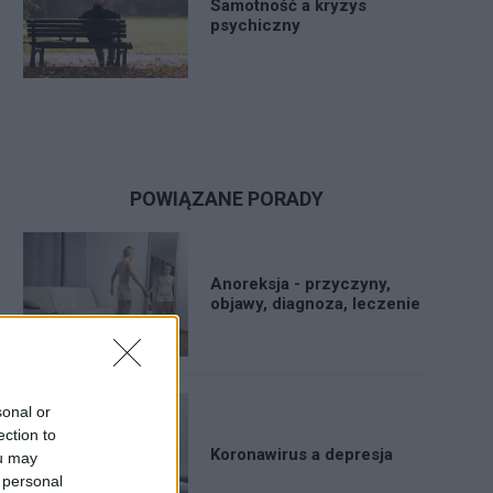
Samotność a kryzys
psychiczny
POWIĄZANE PORADY
Anoreksja - przyczyny,
objawy, diagnoza, leczenie
sonal or
ection to
Koronawirus a depresja
ou may
 personal