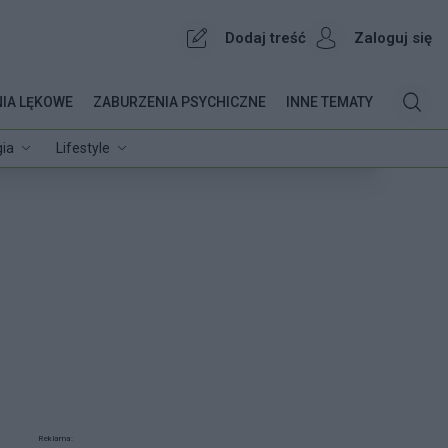
Dodaj treść
Zaloguj się
IA LĘKOWE
ZABURZENIA PSYCHICZNE
INNE TEMATY
ia
Lifestyle
Reklama: