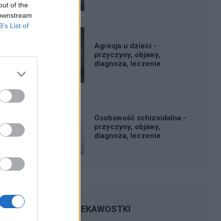
out of the
 downstream
B’s List of
Agresja u dzieci -
przyczyny, objawy,
diagnoza, leczenie
Osobowość schizoidalna -
przyczyny, objawy,
diagnoza, leczenie
CIEKAWOSTKI