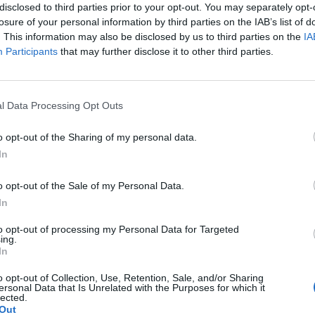
disclosed to third parties prior to your opt-out. You may separately opt-
ym lekiem który pomógł mi na somatyzacje, przewlekły
losure of your personal information by third parties on the IAB’s list of
 czuje się stabilnie, spokojnie i po prostu ok. Nie
. This information may also be disclosed by us to third parties on the
IA
Niestety mimo iż badania pokazują że buprenorfina może
Participants
that may further disclose it to other third parties.
 mam lekarza który chciałby podjąć ze mną dłuższą
ez jakiś czas może mi to pomagać i być stosowana.
 dwóch miesięcy, boję się jednak że zostanę bez leku,
l Data Processing Opt Outs
ego powolnego odstawiania buprenorfiny szukając innego
two może jakis pomysł co zrobić w takiej sytuacji ?
w okolicy Lekarza od adhd żeby były komplet badań,
o opt-out of the Sharing of my personal data.
In
o opt-out of the Sale of my Personal Data.
In
to opt-out of processing my Personal Data for Targeted
ing.
 leczyć? Lekarz zalecił zwiększyć dawkę teraz , z 75
In
im więcej jego przyjmę tym gorsze będzie wychodzenie z
o opt-out of Collection, Use, Retention, Sale, and/or Sharing
ersonal Data that Is Unrelated with the Purposes for which it
lected.
Out