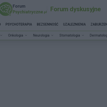
Forum
Forum dyskusyjne
Psychiatryczne
.pl
D
PSYCHOTERAPIA
BEZSENNOŚĆ
UZALEŻNIENIA
ZABURZEN
Onkologia
Neurologia
Stomatologia
Dermatolog