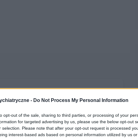
 i poradę. córka od lat walczy z depresją (w tej chwili
chiatryczne -
Do Not Process My Personal Information
hyba zakładanie "maski"), ale są dni w których występuje
myśli samobójcze , agresja . Jest pod stałą opieką
to opt-out of the sale, sharing to third parties, or processing of your per
enie że nie działają), również pod opieką psychologa.. Nie
formation for targeted advertising by us, please use the below opt-out s
ardzo boimy się , żeby jej tam nie zepsuli, ale chyba nie
r selection. Please note that after your opt-out request is processed y
klinika jest warta uwagi ....
eing interest-based ads based on personal information utilized by us or
nia gdzie ,byleby pomogli córce..