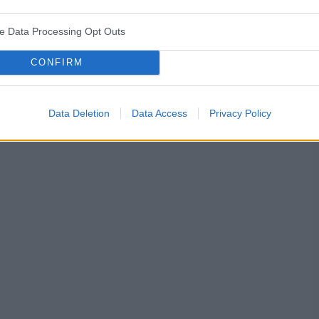
ve Data Processing Opt Outs
CONFIRM
psychika
Data Deletion
Data Access
Privacy Policy