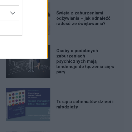
Święta z zaburzeniami
odżywiania – jak odnaleźć
radość ze świętowania?
Osoby o podobnych
zaburzeniach
psychicznych mają
tendencje do łączenia się w
pary
Terapia schematów dzieci i
młodzieży