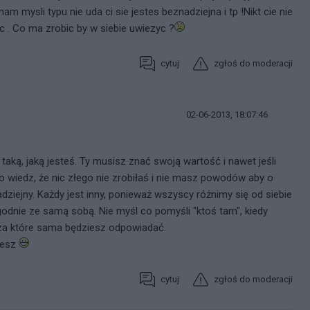
m mysli typu nie uda ci sie jestes beznadziejna i tp !Nikt cie nie
ac . Co ma zrobic by w siebie uwiezyc ?
cytuj
zgłoś do moderacji
02-06-2013, 18:07:46
ką, jaką jesteś. Ty musisz znać swoją wartość i nawet jeśli
o wiedz, że nic złego nie zrobiłaś i nie masz powodów aby o
adziejny. Każdy jest inny, ponieważ wszyscy różnimy się od siebie
odnie ze samą sobą. Nie myśl co pomyśli "ktoś tam", kiedy
, za które sama będziesz odpowiadać.
jesz
cytuj
zgłoś do moderacji