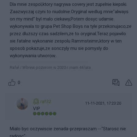
Dla mnie zespol,ktory nagrywa covery jest zupelnie kiepski.
Zaazwyczaj czyni to niudolnie.Oryginal wedlug mnie"always
on my mind" byl malo ciekawy,Potem dosyc udamie
wykonywala to grupa Pet Shop Boys na tyle przekonujaco,ze
przez dluzszy czas sadzilem,ze to oryginal.Teraz pojawilo
sie fatalne wykonanie zespolu Rammsteimn,ktory w ten
sposob pokazuje,ze sonczyly mu sie pomysly do
wykonywania utworow..
Rafal / Wbrew pozorom w 2020 r. mam 44 lata
0
raf32
11-11-2021, 17:23:20
VIP
Mialo byc oczywiscie zenada-przepraszam --"Starosc nie
radosc"