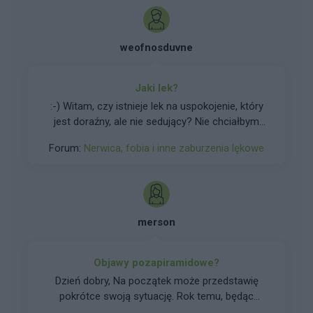
weofnosduvne
Jaki lek?
:-) Witam, czy istnieje lek na uspokojenie, który
jest doraźny, ale nie sedujący? Nie chciałbym
zażywać leków regularnego stosowania, lecz
Forum:
Nerwica, fobia i inne zaburzenia lękowe
borykam się z silnym lekiem sytuacyjnym.
Jestem osobą kierującą, dlatego nie chcę zażyć
leku na bazie benzodiazepiny lub hydroksyzyny.
Za niedługo moja pierwsza wizyta u
psychoterapeuty i chciałbym wiedzieć jakie są
merson
możliwości. Dziękuję.
Objawy pozapiramidowe?
Dzień dobry, Na początek może przedstawię
pokrótce swoją sytuację. Rok temu, będąc
uzależniona od benzodiazepin, odstawiłam