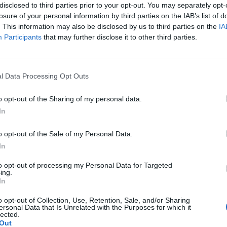
e dał bym rady. Jednocześnie dziękuję, że istnieje taki
disclosed to third parties prior to your opt-out. You may separately opt-
pacjenta
ieszczonych tu artykułów nabiorę sił aby przeczytać
losure of your personal information by third parties on the IAB’s list of
 A o to krótka historia mojej choroby: pierwszy epizod i
. This information may also be disclosed by us to third parties on the
IA
Ostre Zaburzenie Psychotyczne zmienione rok później
Participants
that may further disclose it to other third parties.
aranoidalną. Tak się zaczęły czasy regularnych pobytów
wartych (dziennych i rehabilitacyjnych) przerywane
 same.. przepisali mi je w szpitalu jak byłam na oddziale i
 Najdłużej remisje miałem blisko pięć lat! Jednak w
zmienia... Linefor 0.15g 1x3 Mirtor 0.30g 1x1 Prefaxine
l Data Processing Opt Outs
ejszy epizod miałem w zeszłym roku. Gdy minął, niedługo
x 2,5 mg 1x1 Symla 100mg 1x1 Lamitrin 1x1
wnikiem biurowym w jednej z wiodących firm w branży
 pacjenta
o opt-out of the Sharing of my personal data.
ca okazała się bardzo skuteczną terapią. Człowiek,
In
umysłu nie ma po prostu czasu na myślenie urojeniowe.
a moim marzeniem od wielu lat a na którą nie byłoby mnie
onej
o opt-out of the Sale of my Personal Data.
emy ma także oddziaływanie terapeutyczne. Na koniec
ówki bo już zaczynam opadać z sił i odczuwam niemoc.
In
uczyłem się zażywać leki zgodnie ze wskazaniami
 (chyba paranoidalną) w jej rodzinie 2 lata temu starszy
to opt-out of processing my Personal Data for Targeted
adłością. Narzeczona odczuwa od pół roku w losowych
ing.
e w uszach" którego nie potrafi opisać. Rok temu
In
racy, że ludzie z jej służbowego otoczenia chcą jej
o opt-out of Collection, Use, Retention, Sale, and/or Sharing
że była lubiana w pracy bo znałem część tych osób).
ersonal Data that Is Unrelated with the Purposes for which it
żliwości podsłuchiwania jej telefonu (czy tak się da i czy
lected.
ozmowie o smaku
Out
pozycji GPS telefonu, co wzbudziło moje obawy. Później