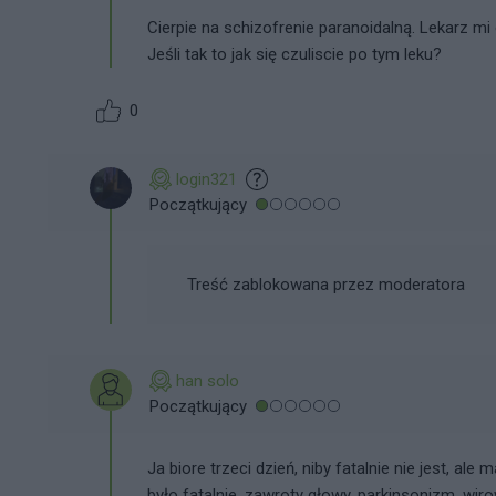
Cierpie na schizofrenie paranoidalną. Lekarz mi
Jeśli tak to jak się czuliscie po tym leku?
0
login321
Początkujący
Treść zablokowana przez moderatora
han solo
Początkujący
Ja biore trzeci dzień, niby fatalnie nie jest, al
było fatalnie, zawroty głowy, parkinsonizm, wirow