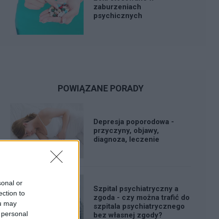
zaburzeniach
psychicznych
POWIĄZANE PORADY
Depresja poporodowa -
przyczyny, objawy,
diagnoza, leczenie
sonal or
Szpital psychiatryczny a
ection to
zgoda - czy można trafić do
ou may
szpitala psychiatrycznego
 personal
bez własnej zgody?