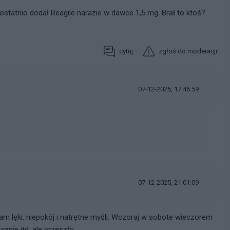
 ostatnio dodał Reagile narazie w dawce 1,5 mg. Brał to ktoś?
cytuj
zgłoś do moderacji
07-12-2025, 17:46:59
07-12-2025, 21:01:09
e mam lęki, niepokój i natrętne myśli. Wczoraj w sobote wieczorem
anie itd. ale przeszło.