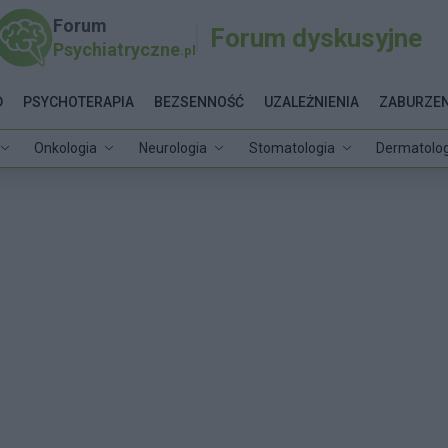
Forum
Forum dyskusyjne
Psychiatryczne
.pl
D
PSYCHOTERAPIA
BEZSENNOŚĆ
UZALEŻNIENIA
ZABURZEN
Onkologia
Neurologia
Stomatologia
Dermatolog