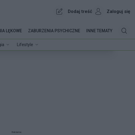
Dodaj treść
Zaloguj się
IA LĘKOWE
ZABURZENIA PSYCHICZNE
INNE TEMATY
ia
Lifestyle
Reklama: