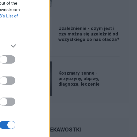
out of the
 downstream
B’s List of
Uzależnienie - czym jest i
czy można się uzależnić od
wszystkiego co nas otacza?
Koszmary senne -
przyczyny, objawy,
diagnoza, leczenie
CIEKAWOSTKI