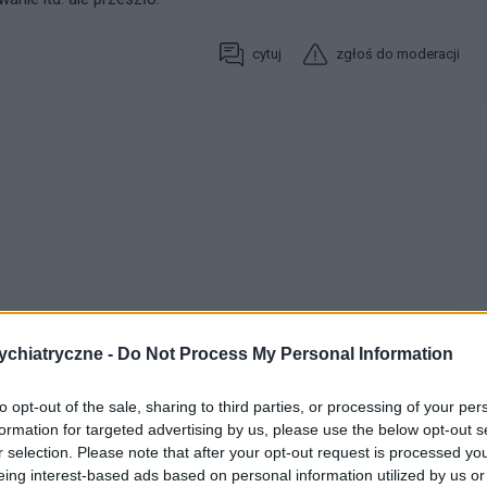
cytuj
zgłoś do moderacji
chiatryczne -
Do Not Process My Personal Information
to opt-out of the sale, sharing to third parties, or processing of your per
formation for targeted advertising by us, please use the below opt-out s
ekarzom i terapeutom którzy służyli mi pomocą przez
r selection. Please note that after your opt-out request is processed y
ocy proces mojego zdrowienia mimo zdarzających się
eing interest-based ads based on personal information utilized by us or