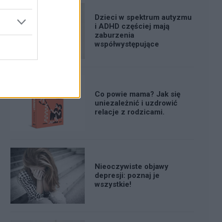
Dzieci w spektrum autyzmu
i ADHD częściej mają
zaburzenia
współwystępujące
Co powie mama? Jak się
uniezależnić i uzdrowić
relacje z rodzicami.
Nieoczywiste objawy
depresji: poznaj je
wszystkie!