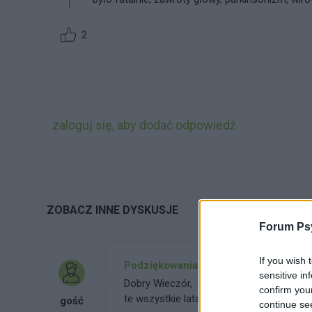
2
zaloguj się, aby dodać odpowiedź
ZOBACZ INNE DYSKUSJE
Forum Psy
If you wish 
Podziękowania
sensitive in
Dobry Wieczór, Chciałbym podziękować l
confirm you
te wszystkie lata, dzięki której to pom
gość
continue se