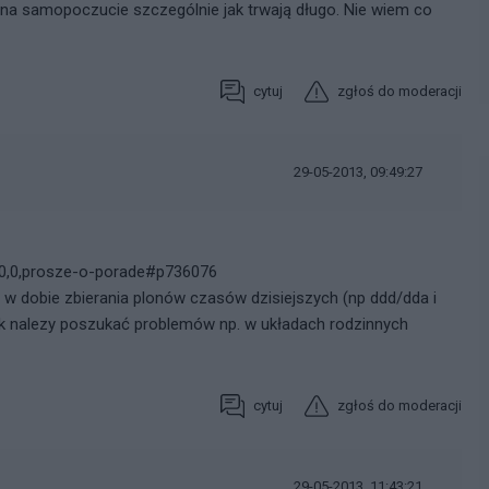
na samopoczucie szczególnie jak trwają długo. Nie wiem co
cytuj
zgłoś do moderacji
29-05-2013, 09:49:27
980,0,prosze-o-porade#p736076
oć w dobie zbierania plonów czasów dzisiejszych (np ddd/dda i
k nalezy poszukać problemów np. w układach rodzinnych
cytuj
zgłoś do moderacji
29-05-2013, 11:43:21