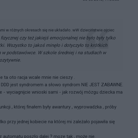
mi w różnych okresach się nie układało. wW dzieciństwie ojciec
izycznej czy też jakiejś emocjonalnej nie było były tylko
i. Wszystko to jakoś minęło i dotyczyło to krótkich
w podstawówce. W szkole średniej i na studiach w
ozytywnie.
 ta oto racja wcale mnie nie cieszy .
om DDD jest syndromem a słowo syndrom NIE JEST ZABAWNE.
ie - wyciagnijcie wnioski sami - jak rozwój mózgu dziecka ma
unkcji , której finałem były awantury , wyprowadzka , próby
ylko przy jednej kobiecie na której mi zależało pojawiła się
z automatu poszło dalej ? moze tak , może nie.