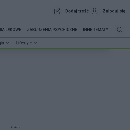
Dodaj treść
Zaloguj się
IA LĘKOWE
ZABURZENIA PSYCHICZNE
INNE TEMATY
ia
Lifestyle
Reklama: