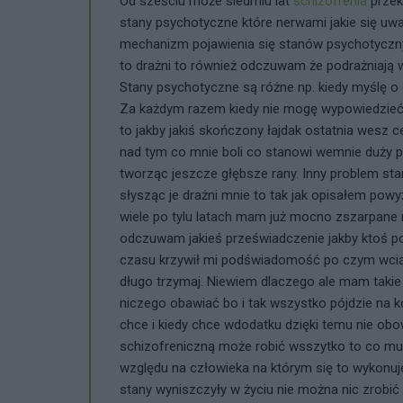
Od sześciu może siedmiu lat
schizofrenia
przek
stany psychotyczne które nerwami jakie się uwaln
mechanizm pojawienia się stanów psychotycznyc
to drażni to również odczuwam że podrażniają
Stany psychotyczne są różne np. kiedy myślę 
Za każdym razem kiedy nie mogę wypowiedzieć w
to jakby jakiś skończony łajdak ostatnia wesz 
nad tym co mnie boli co stanowi wemnie duży 
tworząc jeszcze głębsze rany. Inny problem s
słysząc je drażni mnie to tak jak opisałem pow
wiele po tylu latach mam już mocno zszarpane 
odczuwam jakieś przeświadczenie jakby ktoś po
czasu krzywił mi podświadomość po czym wciąg
długo trzymaj. Niewiem dlaczego ale mam takie p
niczego obawiać bo i tak wszystko pójdzie na 
chce i kiedy chce wdodatku dzięki temu nie ob
schizofreniczną może robić wsszytko to co mu
względu na człowieka na którym się to wykonuje.
stany wyniszczyły w życiu nie można nic zrobić 