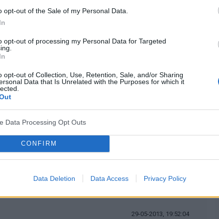
ohol, przemoc emocjonalana , fizyczna). oceniana z punktu raczej
o opt-out of the Sale of my Personal Data.
k jest taki problem zaczyna sie od zbadania takich rzeczy jak
In
to opt-out of processing my Personal Data for Targeted
ing.
cytuj
zgłoś do moderacji
In
o opt-out of Collection, Use, Retention, Sale, and/or Sharing
ersonal Data that Is Unrelated with the Purposes for which it
29-05-2013, 19:02:50
lected.
Out
ładało. wW dzieciństwie ojciec zabrał oszczędności i zniknął.
ve Data Processing Opt Outs
 nie było były tylko awantury alkohol próba samobójcza matki.
kich epizodów w wieku przedszkolnym potem w podstawówce. W
CONFIRM
zinnych było normalnie pozytywnie.
cytuj
zgłoś do moderacji
Data Deletion
Data Access
Privacy Policy
29-05-2013, 19:52:04