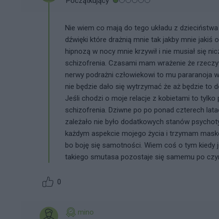
Początkujący
Nie wiem co mają do tego układu z dzieciństwa
dźwięki które drażnią mnie tak jakby mnie jakiś 
hipnozą w nocy mnie krzywił i nie musiał się n
schizofrenia. Czasami mam wrażenie że rzeczywiś
nerwy podrażni człowiekowi to mu pararanoja wy
nie będzie dało się wytrzymać że aż będzie to
Jeśli chodzi o moje relacje z kobietami to tylko 
schizofrenia. Dziwne po po ponad czterech lata
zależało nie było dodatkowych stanów psychoty
każdym aspekcie mojego życia i trzymam maskę 
bo boję się samotności. Wiem coś o tym kiedy jes
takiego smutasa pozostaje się samemu po czym
0
mino