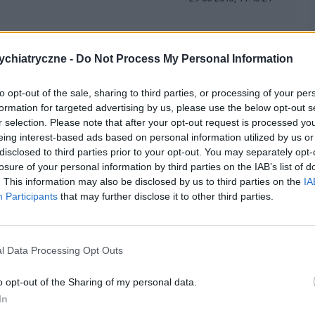
nie było by problemów gdyby nie te podrażnienia nerwów.
chiatryczne -
Do Not Process My Personal Information
estety nie skutkuje zresztą wtedy każdy musiałby brać
rażni nerwy. Niestety moje podrażnienia odczuwam tak jakby
to opt-out of the sale, sharing to third parties, or processing of your per
ażniał po czym udzielały mi się nerwy które są nie do
formation for targeted advertising by us, please use the below opt-out s
m że ktoś się mną bawił ? nie przeszkadza mi to po prostu jest
r selection. Please note that after your opt-out request is processed y
mnie wepchnęły w samo dno. Moje zaburzenia są jakoś
eing interest-based ads based on personal information utilized by us or
 będzie mieszał psychotropami na te moje stany psychotyczne.
disclosed to third parties prior to your opt-out. You may separately opt-
frenii.
losure of your personal information by third parties on the IAB’s list of
. This information may also be disclosed by us to third parties on the
IA
Participants
that may further disclose it to other third parties.
cytuj
zgłoś do moderacji
l Data Processing Opt Outs
29-05-2013, 11:56:51
o opt-out of the Sharing of my personal data.
iecinstwa.
In