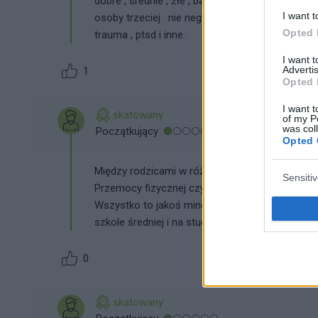
dobre , średnie , złe , bardzo złe (rozwód , alk
I want t
osoby trzeciej . nie neguję odczuć ale zawsze ja
Opted 
trauma , ptsd i inne.
I want 
Advertis
1
Opted 
I want t
skatowany
of my P
was col
Początkujący
Opted 
Między rodzicami w różnych okresach się nie uk
Sensiti
Przemocy fizycznej czy też jakiejś emocjonalnej
Wszystko to jakoś minęło i dotyczyło to krót
szkole średniej i na studiach w stosunkach rod
0
skatowany