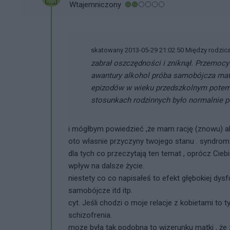
Wtajemniczony
skatowany 2013-05-29 21:02:50 Między rodzica
zabrał oszczędności i zniknął. Przemocy f
awantury alkohol próba samobójcza matk
epizodów w wieku przedszkolnym potem 
stosunkach rodzinnych było normalnie p
i mógłbym powiedzieć ,że mam rację (znowu) ale
oto własnie przyczyny twojego stanu . syndr
dla tych co przeczytają ten temat , oprócz Cieb
wpływ na dalsze życie.
niestety co co napisałeś to efekt głębokiej dysf
samobójcze itd itp.
cyt. Jeśli chodzi o moje relacje z kobietami to t
schizofrenia.
moze była tak podobna to wizerunku matki , że 