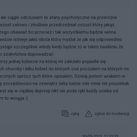
 ale ciągle odczuwam te stany psychotyczne na przeróżne
oszust celowo i złośliwie przedrzeźniał oszust który jakąś
iczego obawiać bo przecież i tak wszystkiemu będzie winna
cie istnieje jakiś idiota który myślał że jak się odpowiednio
stąpi szczególnie wtedy kiedy będzie to w takim nasileniu że
 do szaleństwa dopowadzać.
przy jednej kobiecie na której mi zależało pojawiła się
ch choroby i kilku kobiet do których coś poczułem na których mi
cznych oprócz tych które opisałem. Dzisiaj jestem wrakiem w
szczęśliwości na zewnątrz żeby ludzie ode mnie nie pouciekali
t się w ciężkiej depresji nikt nie poda ręki każdy ucieka od
 to wciąga :(.
cytuj
zgłoś do moderacji
30-05-2013, 11:35:33