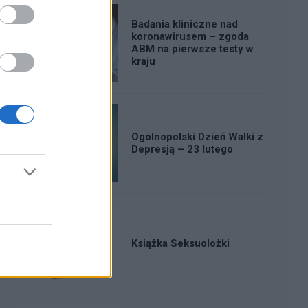
Badania kliniczne nad
koronawirusem – zgoda
ABM na pierwsze testy w
kraju
Ogólnopolski Dzień Walki z
Depresją – 23 lutego
Książka Seksuolożki