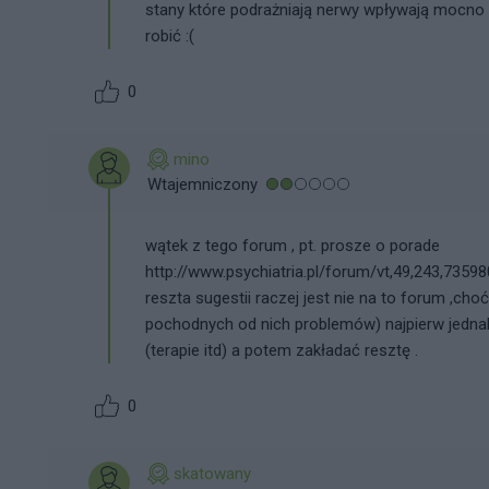
stany które podrażniają nerwy wpływają mocno 
robić :(
0
mino
Wtajemniczony
wątek z tego forum , pt. prosze o porade
http://www.psychiatria.pl/forum/vt,49,243,735
reszta sugestii raczej jest nie na to forum ,ch
pochodnych od nich problemów) najpierw jedna
(terapie itd) a potem zakładać resztę .
0
skatowany