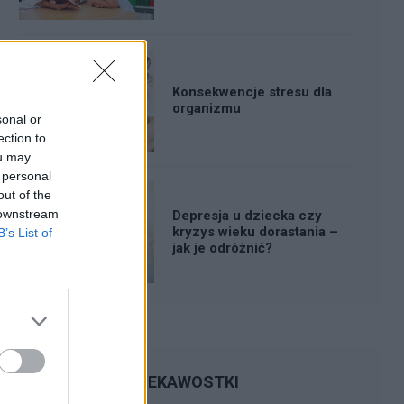
Konsekwencje stresu dla
organizmu
sonal or
ection to
ou may
 personal
out of the
 downstream
Depresja u dziecka czy
kryzys wieku dorastania –
B’s List of
jak je odróżnić?
CIEKAWOSTKI