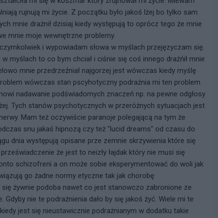
ształciła mi się w koszmar który zrujnował mi życie. Miewam
iają rujnują mi życie. Z początku było jakoś lżej bo tylko sam
h mnie drażnił dzisiaj kiedy występują to oprócz tego że mnie
 we mnie moje wewnętrzne problemy.
o czymkolwiek i wypowiadam słowa w myślach przejęzyczam się.
 myślach to co bym chciał i ciśnie się coś innego drażńił mnie
celowo mnie przedrzeźniał najgorzej jest wówczas kiedy myślę
problem wówczas stan pscyhotyczny podrażnia mi ten problem
tanowi nadawanie podświadomych znaczeń np. na pewne odgłosy
yżej. Tych stanów psychotycznych w przeróżnych sytuacjach jest
nerwy. Mam też oczywiście paranoje polegającą na tym że
dczas snu jakaś hipnozą czy też "lucid dreams" od czasu do
u dnia występują opisane prze zemnie skrzywienia które się
rzeświadczenie że jest to neizły łajdak który nie musi się
konto schizofreni a on może sobie eksperymentować do woli jak
owiązują go żadne normy etyczne tak jak chorobę
 się żywnie podoba nawet co jest stanowczo zabronione ze
 Gdyby nie te podrażnienia dało by się jakoś żyć. Wiele mi te
kiedy jest się nieustawicznie podrażnianym w dodatku takie