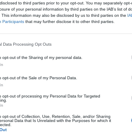
disclosed to third parties prior to your opt-out. You may separately opt-
losure of your personal information by third parties on the IAB’s list of
. This information may also be disclosed by us to third parties on the
IA
Participants
that may further disclose it to other third parties.
l Data Processing Opt Outs
o opt-out of the Sharing of my personal data.
In
o wyeliminowanie zaburzeń lękowych tzn.bania się
ato 1 tabletka z tym Seronilem rano oraz wieczorem 1
o opt-out of the Sale of my Personal Data.
 Pozdrawiam
In
to opt-out of processing my Personal Data for Targeted
ing.
In
 przeżywanie dawnej traumy
o opt-out of Collection, Use, Retention, Sale, and/or Sharing
bie z moim nastoletnim synem, przez to też ze sobą.
ersonal Data that Is Unrelated with the Purposes for which it
lected.
iedź nie okazała się zbyt chaotyczna. Gdy syn był mały,
Out