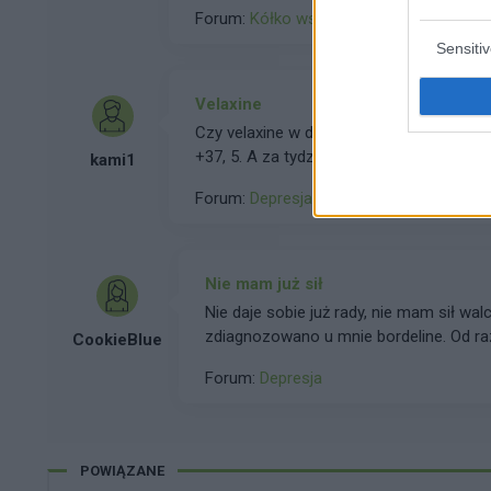
uwagę zwracały jego drobne zachowania. 
Forum:
Kółko wsparcia psychicznego
jak widział transformatory energetyczne. 
schorzenie jak zespół Aspergera. Nie trw
Sensiti
zauważać te rzeczy. Za jakiś czas, ale 
zwracać Barszcze Sosnowskiego. I znów 
Velaxine
duże rośliny. Po paru miesiącach znów 
Czy velaxine w dawce 75 mg na dobę może
zainteresowań. Kolejnym niepokojącym e
+37, 5. A za tydzień 75+75. Boję się że 
kami1
reformował szkolnictwo. Nie chcieliśmy z
niego..
Takich rodziców w naszej okolicy było wie
Forum:
Depresja
Sami nauczyciele również nam mówili, że 
zerówki. Dla tego zgłosiliśmy się do po
nawymyślał pani psycholog niestworzony
Nie mam już sił
miał wybujałą wyobraźnię. Gdy syn był w ~
Nie daje sobie już rady, nie mam sił wa
pamiętam). Zawieźliśmy go do szpitala, 
zdiagnozowano u mnie bordeline. Od ra
stwierdzono, że jest zdrów. Ostatniego dni
CookieBlue
od tego roku zaczęłam czuć się inaczej
powiedziałem lekarzom z obawy, że będę
Forum:
Depresja
odparła, że mam się tym nie przejmowa
się, że zmyślił to, bo w szkole rówieśnic
ciężkie dni sprawiają że sobie nie rad
ten problem do wychowawcy, który zamió
Że mają lepiej, a ja mam chorobę psych
wszystkie te dzieci są niesforne i nasz 
osiągnęłam, ani nie osiągnę. Że czuję s
było, że kilku rówieśników dokuczało syno
POWIĄZANE
czuje nie chodziłam do niej. Z każdym 
wychowawcy, to ten wierzył słowu 5 przec