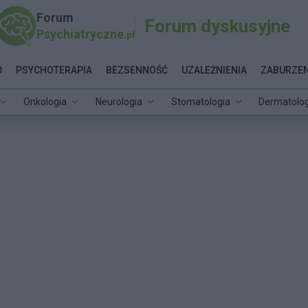
Forum
Forum dyskusyjne
Psychiatryczne
.pl
D
PSYCHOTERAPIA
BEZSENNOŚĆ
UZALEŻNIENIA
ZABURZEN
Onkologia
Neurologia
Stomatologia
Dermatolog