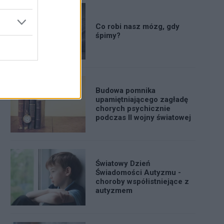
Co robi nasz mózg, gdy
śpimy?
Budowa pomnika
upamiętniającego zagładę
chorych psychicznie
podczas II wojny światowej
Światowy Dzień
Świadomości Autyzmu -
choroby współistniejące z
autyzmem