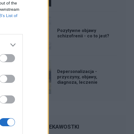
out of the
 downstream
B’s List of
Pozytywne objawy
schizofrenii - co to jest?
Depersonalizacja -
przyczyny, objawy,
diagnoza, leczenie
CIEKAWOSTKI