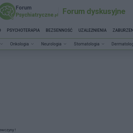
Forum
Forum dyskusyjne
Psychiatryczne
.pl
D
PSYCHOTERAPIA
BEZSENNOŚĆ
UZALEŻNIENIA
ZABURZEN
Onkologia
Neurologia
Stomatologia
Dermatolog
ewczyny !