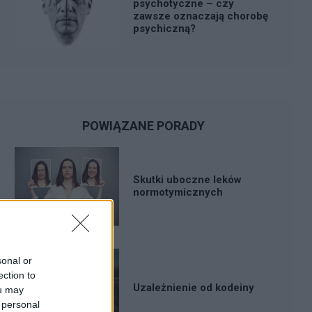
psychotyczne – czy
zawsze oznaczają chorobę
psychiczną?
POWIĄZANE PORADY
Skutki uboczne leków
normotymicznych
sonal or
ection to
Uzależnienie od kodeiny
ou may
 personal