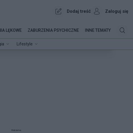
Dodaj treść
Zaloguj się
IA LĘKOWE
ZABURZENIA PSYCHICZNE
INNE TEMATY
ia
Lifestyle
Reklama: