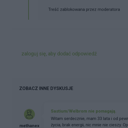
Treść zablokowana przez moderatora
zaloguj się, aby dodać odpowiedź
ZOBACZ INNE DYSKUSJE
Sastium/Welbrom nie pomagają.
Witam serdecznie, mam 33 lata i od pewnego czasu borykam się z problemami typu brak siły do
życia, brak energii, nic mnie nie cieszy.
methanex