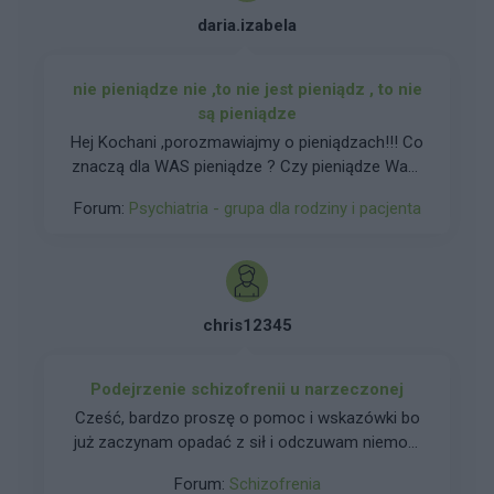
daria.izabela
nie pieniądze nie ,to nie jest pieniądz , to nie
są pieniądze
Hej Kochani ,porozmawiajmy o pieniądzach!!! Co
znaczą dla WAS pieniądze ? Czy pieniądze Wam
wystarczają ? Co kupilibyście sobie albo na co
Forum:
Psychiatria - grupa dla rodziny i pacjenta
przeznaczylibyście najchętniej pieniążki? JA
najchętniej zwiedziłabym cały świat a
przynajmniej Europę i to jest moje największe
marzenie jeszcze może gdyby było to możliwe
kupiłabym sobie zdrowie ale zdrowia nie da się
chris12345
kupić!!!
Podejrzenie schizofrenii u narzeczonej
Cześć, bardzo proszę o pomoc i wskazówki bo
już zaczynam opadać z sił i odczuwam niemoc.
Podejrzewam u narzeczonej schizofrenie
Forum:
Schizofrenia
(chyba paranoidalną) w jej rodzinie 2 lata temu