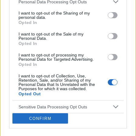
sercem i chce pomóc w jakikolwiek sposób ale
Personal Data Processing Opt Outs
mam wrażenie, że sam sobie nie poradzę
I want to opt-out of the Sharing of my
Zastanawiałem się, czy na spokojnie nie
personal data.
porozmawiać z jej Mamą i wprowadzić ją w
Opted In
temat (mama mieszka na drugim końcu Polski
I want to opt-out of the Sale of my
ale rozmawiają ze sobą codziennie przez
Personal Data.
telefon, ale narzeczona się kryje i nic
Opted In
praktycznie o tym nie mówi), żeby może jakoś
razem ją wspierać. Sam już nie wiem co mam
I want to opt-out of processing my
Personal Data for Targeted Advertising.
robić i wszelkie sposoby pomocy wskazówki
Opted In
będą dla mnie bardzo cenne. Z góry dziękuję za
wszystkie odpowiedzi. Pozdrawiam
POWIĄZANE ARTYKUŁY
I want to opt-out of Collection, Use,
Retention, Sale, and/or Sharing of my
Personal Data that Is Unrelated with the
Purposes for which it was collected.
Opted Out
‹
›
Sensitive Data Processing Opt Outs
M
CONFIRM