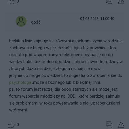
0
04-08-2013, 11:00:40
gość
błękitna linie zajmuje sie różnymi aspektami życia w rodzinie.
zachowanie bitego w przeszłości ojca też powinien ktoś
okreslić pod wspomnianym telefonem . sytuację co do
wiedzy babci też trudno doradzic , choć dziwne te rodziny w
, których duzo sie dzieje złego a nic się nie mówi .
jedynie co moge powiedziec to sugestia o zwrócenie sie do
psychologa
,moze szkolnego lub z błekitnej linni.
ps. to forum jest raczej dla osób starszych ale może jest
forum wsparcia młodziezy np. DDD , które bardziej zajmuje
się problemami w toku powstawania a nie już reperkusjami
wtórnymi.
0