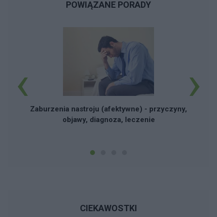
POWIĄZANE PORADY
‹
›
S
Zaburzenia nastroju (afektywne) - przyczyny,
objawy, diagnoza, leczenie
CIEKAWOSTKI