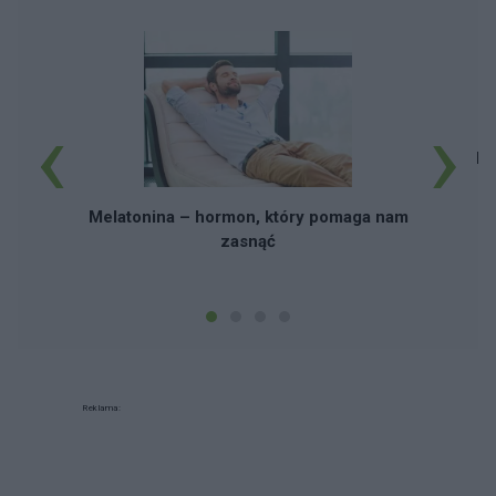
‹
›
Mg
Melatonina – hormon, który pomaga nam
zasnąć
Reklama: