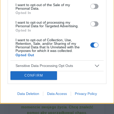
, myśli samobójcze , agresja . Jest pod stałą
I want to opt-out of the Sale of my
Personal Data.
opieką psychiatry , zażywa leki, (ale mam
Opted In
wrażenie że nie działają), również pod opieką
magdazet
psychologa.. Nie chcielismy jej wysyłać do
I want to opt-out of processing my
szpitala , bo bardzo boimy się , żeby jej tam nie
Personal Data for Targeted Advertising.
Opted In
zepsuli, ale chyba nie ma wyjścia.. BARDZO WAS
Depresja, nerwic, zaburzenie lękowe i ptsd -
PROSZĘ o poradę , gdzie , kto , jaka klinika jest
do kogo o pomoc?
I want to opt-out of Collection, Use,
warta uwagi .... Jestem z kuj-pom, ale już nie ma
Retention, Sale, and/or Sharing of my
Dzień dobry, Jakie są rekomendacje leczenia dla
Personal Data that Is Unrelated with the
znaczenia gdzie ,byleby pomogli córce..
osoby, która ma: depresję, nerwice, zaburzenia
Purposes for which it was collected.
Opted Out
lękowe i ptsd?
Forum:
Depresja
Sensitive Data Processing Opt Outs
CONFIRM
crash654
Data Deletion
Data Access
Privacy Policy
Mam 22 lata i jestem w najgorszym
momencie swojego życia. Chcę znaleźć
pomoc aby uporządkować chaos.