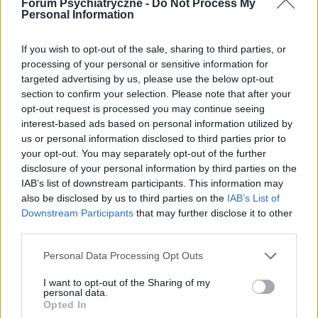
Forum Psychiatryczne -
Do Not Process My
Personal Information
zaloguj się, aby dodać odpowiedź
If you wish to opt-out of the sale, sharing to third parties, or
processing of your personal or sensitive information for
targeted advertising by us, please use the below opt-out
section to confirm your selection. Please note that after your
opt-out request is processed you may continue seeing
ZOBACZ INNE DYSKUSJE
interest-based ads based on personal information utilized by
us or personal information disclosed to third parties prior to
your opt-out. You may separately opt-out of the further
disclosure of your personal information by third parties on the
IAB’s list of downstream participants. This information may
allen_33@wp.pl
also be disclosed by us to third parties on the
IAB’s List of
Downstream Participants
that may further disclose it to other
third parties.
Pomocy
Dzień dobry wszystkim.. PROSZĘ o pomoc i
Personal Data Processing Opt Outs
poradę. córka od lat walczy z depresją (w tej
chwili ma 18 lat) Są dni że jest w miarę ok
I want to opt-out of the Sharing of my
Forum:
Depresja
personal data.
(chyba zakładanie "maski"), ale są dni w których
Opted In
występuje samookaleczenie, nadużycie alkoholu