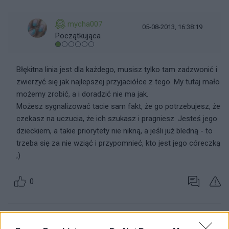
mycha007
05-08-2013, 16:38:19
Początkująca
Błękitna linia jest dla każdego, musisz tylko tam zadzwonić i
zwierzyć się jak najlepszej przyjaciółce z tego. My tutaj mało
możemy zrobić, a i doradzić nie ma jak.
Możesz sygnalizować tacie sam fakt, że go potrzebujesz, że
czekasz na uczucia, że ich szukasz i pragniesz. Jesteś jego
dzieckiem, a takie priorytety nie nikną, a jeśli już bledną - to
trzeba się za nie wziąć i przypomnieć, kto jest jego córeczką
;)
0