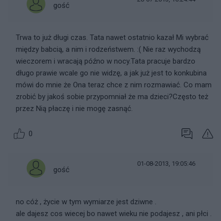
gość
Trwa to już długi czas. Tata nawet ostatnio kazał Mi wybrać
między babcią, a nim i rodzeństwem. :( Nie raz wychodzą
wieczorem i wracają późno w nocy.Tata pracuje bardzo
długo prawie wcale go nie widzę, a jak już jest to konkubina
mówi do mnie że Ona teraz chce z nim rozmawiać. Co mam
zrobić by jakoś sobie przypomniał że ma dzieci?Często też
przez Nią płaczę i nie mogę zasnąć.
0
01-08-2013, 19:05:46
gość
no cóż , życie w tym wymiarze jest dziwne .
ale dajesz cos wiecej bo nawet wieku nie podajesz , ani płci .