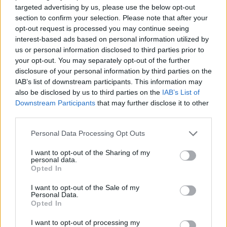
04-12-2024, 00:31:22
przez
mirek29-75
targeted advertising by us, please use the below opt-out
section to confirm your selection. Please note that after your
opt-out request is processed you may continue seeing
interest-based ads based on personal information utilized by
Zaburzenia lękowe z niską aktywizacja
us or personal information disclosed to third parties prior to
your opt-out. You may separately opt-out of the further
disclosure of your personal information by third parties on the
witam serdecznie, uwazam ze cos z
IAB’s list of downstream participants. This information may
benzodiazepin napewno by Ci duzo pomoglo.
also be disclosed by us to third parties on the
IAB’s List of
niestety lekarze mlodzi nie chca tego
Downstream Participants
that may further disclose it to other
third parties.
przepisywac, Ja bralem duloksytyne 120mg bylo
super ale po 3 latach przestala dzialac! Nie moge
Personal Data Processing Opt Outs
trafic na dobrego psychiatre, ostatnio dali mi
wenlaksetyna ale to przeciez podobne do
I want to opt-out of the Sharing of my
personal data.
duloksetyne tez SNRI do tego dodali pregabaline
Opted In
ktora na mnie wogole nie dziala! jedyny lek co
mnie teraz trzyma przy zyciu to xanax SR. Oj
I want to opt-out of the Sale of my
Personal Data.
ciezko jest... boje sie uzaleznienia!!! Pale rowniez
Opted In
papierosy jak lokomotywa!!! a psychoterapia to dla
I want to opt-out of processing my
mnie szkoda czasu i kasy! przerabialem to!!!