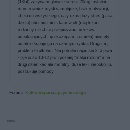
(13lat) zazywam glownie seronil 20mg, ostatnio
mam rowniez mysli samobjcze, brak motywacji,
checi do wszystkiego, caly czas duzy stres (paca,
dzieci) obecnie mieszkam w uk (moj lekarz
rodzinny nie chce przepisywac mi lekow
uspokajajacych np oxazepam, zomiren) niestety
ostatnio kupuje go na czarnym rynku. Drugi moj
problem to alkohol. Nie potrafie napic sie 2, 3 piwa
- pije duzo 10-12 piw i pozniej "malpi rozum" a na
drugi dzien kac ale moralny, duze leki, niepokoj ip.
poszukuje pomocy
Forum:
Kółko wsparcia psychicznego
Reklama: