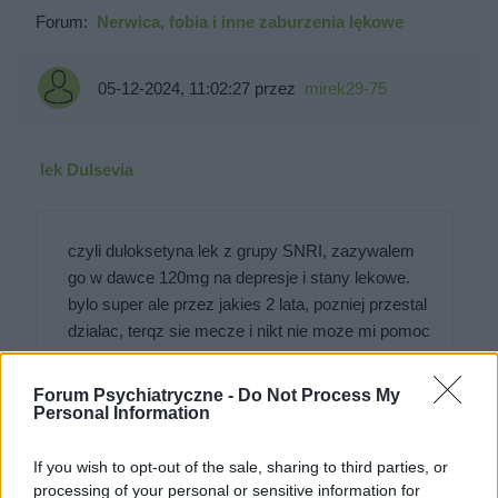
Forum:
Nerwica, fobia i inne zaburzenia lękowe
05-12-2024, 11:02:27
przez
mirek29-75
lek Dulsevia
czyli duloksetyna lek z grupy SNRI, zazywalem
go w dawce 120mg na depresje i stany lekowe.
bylo super ale przez jakies 2 lata, pozniej przestal
dzialac, terqz sie mecze i nikt nie moze mi pomoc
i dobrac odpowiednich lekarstw
Forum Psychiatryczne -
Do Not Process My
Personal Information
Forum:
Depresja
If you wish to opt-out of the sale, sharing to third parties, or
processing of your personal or sensitive information for