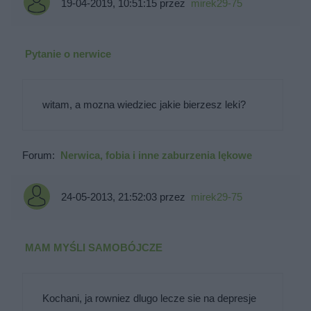
19-04-2019, 10:51:15
przez
mirek29-75
Pytanie o nerwice
witam, a mozna wiedziec jakie bierzesz leki?
Forum:
Nerwica, fobia i inne zaburzenia lękowe
24-05-2013, 21:52:03
przez
mirek29-75
MAM MYŚLI SAMOBÓJCZE
Kochani, ja rowniez dlugo lecze sie na depresje