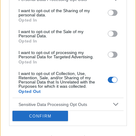
ZABURZENIA PSYCHICZNE
I want to opt-out of the Sharing of my
personal data.
Opted In
I want to opt-out of the Sale of my
Personal Data.
Opted In
‹
›
AD
I want to opt-out of processing my
Personal Data for Targeted Advertising.
Opted In
Wpływ social mediów na młodą psychikę – po
I want to opt-out of Collection, Use,
Retention, Sale, and/or Sharing of my
czym poznać, że nastolatek ma problem?
Personal Data that Is Unrelated with the
Purposes for which it was collected.
Opted Out
Sensitive Data Processing Opt Outs
CONFIRM
Reklama: