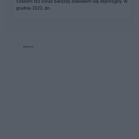
czasem też coraz bardziej stawałem się depresyjny. W
grudniu 2023, do...
Reklama: