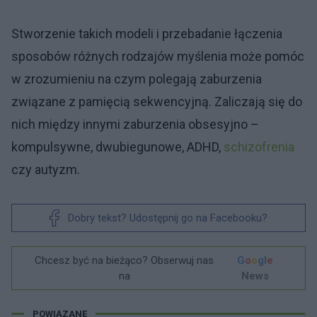
Stworzenie takich modeli i przebadanie łączenia
sposobów różnych rodzajów myślenia może pomóc
w zrozumieniu na czym polegają zaburzenia
związane z pamięcią sekwencyjną. Zaliczają się do
nich między innymi zaburzenia obsesyjno –
kompulsywne, dwubiegunowe, ADHD,
schizofrenia
czy autyzm.
Dobry tekst? Udostępnij go na Facebooku?
Chcesz być na bieżąco? Obserwuj nas
G
o
o
g
l
e
na
News
POWIĄZANE