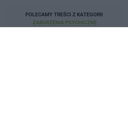
POLECAMY TREŚCI Z KATEGORII
ZABURZENIA PSYCHICZNE
‹
›
Reklama: