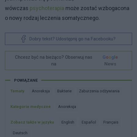
wówczas
psychoterapia
może zostać wzbogacona
o nowy rodzaj leczenia somatycznego.
Dobry tekst? Udostępnij go na Facebooku?
Chcesz być na bieżąco? Obserwuj nas
G
o
o
g
l
e
na
News
POWIĄZANE
Tematy
Anoreksja
Bakterie
Zaburzenia odżywiania
Kategorie medyczne
Anoreksja
Zobacz także w języku
english
español
français
deutsch