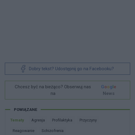
Dobry tekst? Udostępnij go na Facebooku?
Chcesz być na bieżąco? Obserwuj nas
G
o
o
g
l
e
na
News
POWIĄZANE
Tematy
Agresja
Profilaktyka
Przyczyny
Reagowanie
Schizofrenia