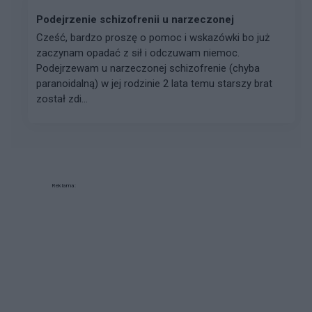
Podejrzenie schizofrenii u narzeczonej
Cześć, bardzo proszę o pomoc i wskazówki bo już
zaczynam opadać z sił i odczuwam niemoc.
Podejrzewam u narzeczonej schizofrenie (chyba
paranoidalną) w jej rodzinie 2 lata temu starszy brat
został zdi...
Reklama: