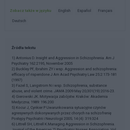
Zobacz także w języku
english
español
français
deutsch
Źródła tekstu
1) Antonius D. Insight and Aggression in Schizophrenia. Am J
Psychiatry 162:2195, November 2005
2) Buckley PF, Ibrahim ZY i wsp. Aggression and schizophrenia:
efficacy of risperidone J Am Acad Psychiatry Law 25:2:173-181
(1997)
3) Fazel S, Langstrom N i wsp. Schizophrenia, substance
abuse, and violent crime. JAMA 2009 May 20;301(19):2016-23.
4) Gierowski JK. Motywacja zabójstw. Kraków: Akademia
Medyczna; 1989: 196.200
5) Kocur J, Cynkier P Uwarunkowania sytuacyjne czynów
agresywnych dokonywanych przez chorych na schizofrenię
Postępy Psychiatrii i Neurologii 2005; 14 (4): 319.324
6) Littrell SH, Littrell K.Managing Aggression in Schizophrenia.
Journal of the American 7) Psychiatric Nurses Association, Vol.