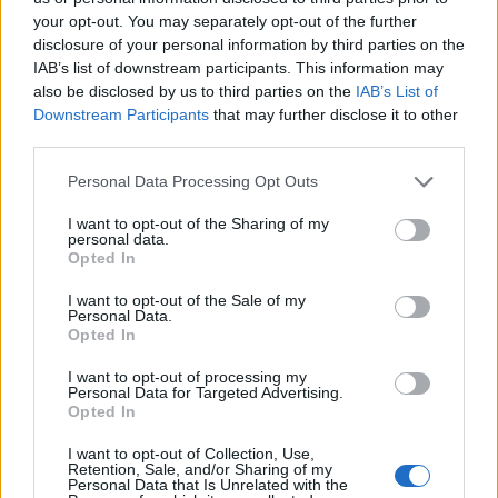
your opt-out. You may separately opt-out of the further
disclosure of your personal information by third parties on the
IAB’s list of downstream participants. This information may
mike34
also be disclosed by us to third parties on the
IAB’s List of
Forum:
Depresja
Downstream Participants
that may further disclose it to other
third parties.
Pytanie odnośnie dawki
Personal Data Processing Opt Outs
Jeżeli jest tu ktoś kto się na tym zna to chciałbym się
I want to opt-out of the Sharing of my
dowiedzieć czy jest szansa, że 20 tabletek 10mg
personal data.
zolpidemu pomogłoby facetowi o wymiarach 1,84 m i
Opted In
ok. 135 kg permanentnie ewakuować się z tej p...
I want to opt-out of the Sale of my
Personal Data.
Opted In
Szymi01
I want to opt-out of processing my
Forum:
Schizofrenia
Personal Data for Targeted Advertising.
Opted In
I want to opt-out of Collection, Use,
Pustka w głowie, brak myśli
Retention, Sale, and/or Sharing of my
Personal Data that Is Unrelated with the
Czy taka pustka w glowie, brak myśli to już jest jakiś