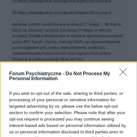
[1] https://datareportal.com/reports/digital-2025-poland
[2] https://datareportal.com/reports/digital-2025-poland
Badanie zostało zrealizowane w dniach 27 lutego – 03 marca
2025, na zlecenie Fundacji Zdrowego Postępu w ramach
projektu “Kodeks Wrażliwości w mediach społecznościowych”
przez ARC Rynek i Opinia, metodą CAWI, na reprezentatywnej
pod względem płci, wieku, wykształcenia, wielkości
zamieszkiwanej miejscowości oraz regionu GUS próbie
Polaków w wieku powyżej 18 lat, N=1021.
Forum Psychiatryczne -
Do Not Process My
Personal Information
Treści i materiały zawarte w tym serwisie mają charakter
edukacyjno-informacyjny. Wydawca i redakcja serwisu nie ponosi
If you wish to opt-out of the sale, sharing to third parties, or
odpowiedzialności za efekty ich zastosowania. Przed
processing of your personal or sensitive information for
zastosowaniem porad i wskazówek zawartych w serwisie, należy
targeted advertising by us, please use the below opt-out
bezwzględnie skonsultować się z lekarzem.
section to confirm your selection. Please note that after your
opt-out request is processed you may continue seeing
interest-based ads based on personal information utilized by
us or personal information disclosed to third parties prior to