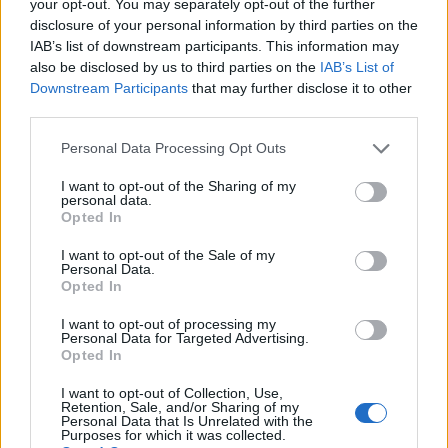
POWIĄZANE DYSKUSJE NA FORUM Z
your opt-out. You may separately opt-out of the further
disclosure of your personal information by third parties on the
KATEGORII
INNE TEMATY
IAB’s list of downstream participants. This information may
also be disclosed by us to third parties on the
IAB’s List of
medforum
Downstream Participants
that may further disclose it to other
Forum:
Informacje portalowe
third parties.
Personal Data Processing Opt Outs
Chcemy poznać Twoją opinię!
I want to opt-out of the Sharing of my
personal data.
Cześć! 🌟 Chcielibyśmy jako Redakcja Serwisu poznać
Opted In
Twoją opinię na temat tworzonych przez nas treści:
newsów, porad i artykułów pochodzących spod pióra
I want to opt-out of the Sale of my
lekarzy, a także copywriterów medycznych. ...
Personal Data.
Opted In
I want to opt-out of processing my
SANTEE
Personal Data for Targeted Advertising.
Opted In
Forum:
Informacje portalowe
I want to opt-out of Collection, Use,
Retention, Sale, and/or Sharing of my
Personal Data that Is Unrelated with the
f92,f60 a pozwolenie na broń
Purposes for which it was collected.