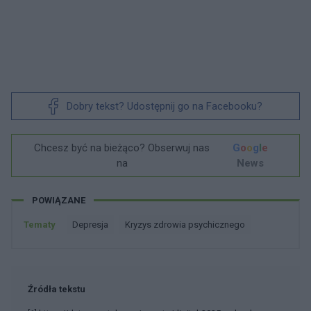
Dobry tekst? Udostępnij go na Facebooku?
Chcesz być na bieżąco? Obserwuj nas
G
o
o
g
l
e
na
News
POWIĄZANE
Tematy
Depresja
Kryzys zdrowia psychicznego
Źródła tekstu