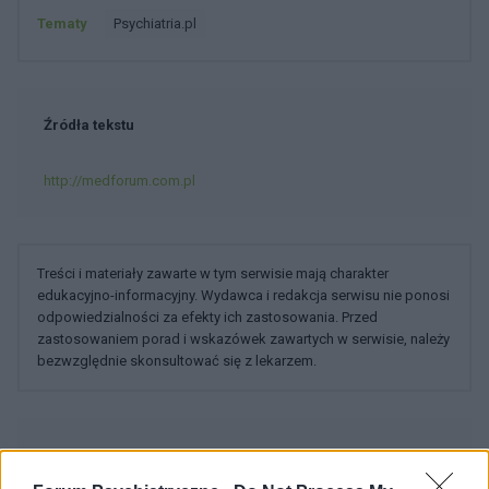
Tematy
Psychiatria.pl
Źródła tekstu
http://medforum.com.pl
Treści i materiały zawarte w tym serwisie mają charakter
edukacyjno-informacyjny. Wydawca i redakcja serwisu nie ponosi
odpowiedzialności za efekty ich zastosowania. Przed
zastosowaniem porad i wskazówek zawartych w serwisie, należy
bezwzględnie skonsultować się z lekarzem.
POWIĄZANE DYSKUSJE NA FORUM Z