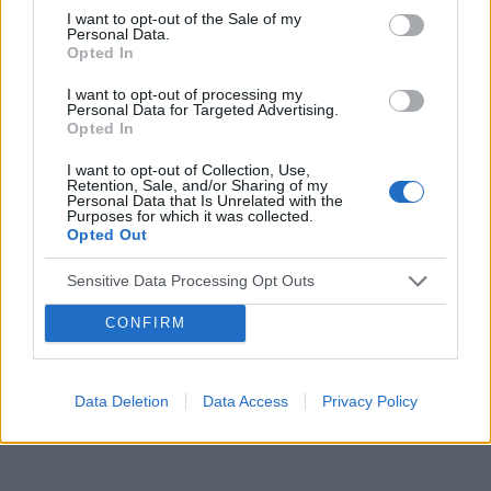
leczenie i tu moje pytanie; Czy mogę się starać o
I want to opt-out of the Sale of my
pozwolenie na broń
Personal Data.
Opted In
I want to opt-out of processing my
Personal Data for Targeted Advertising.
Opted In
Reklama:
I want to opt-out of Collection, Use,
Retention, Sale, and/or Sharing of my
Personal Data that Is Unrelated with the
Purposes for which it was collected.
Opted Out
Sensitive Data Processing Opt Outs
CONFIRM
Data Deletion
Data Access
Privacy Policy