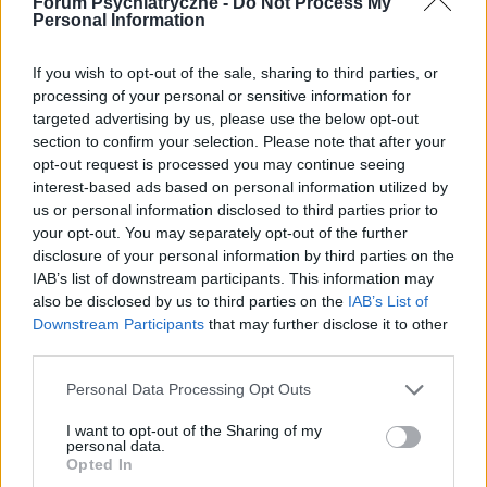
KATEGORII
INNE TEMATY
Forum Psychiatryczne -
Do Not Process My
Personal Information
medforum
If you wish to opt-out of the sale, sharing to third parties, or
Forum:
Informacje portalowe
processing of your personal or sensitive information for
targeted advertising by us, please use the below opt-out
section to confirm your selection. Please note that after your
Chcemy poznać Twoją opinię!
opt-out request is processed you may continue seeing
interest-based ads based on personal information utilized by
Cześć! 🌟 Chcielibyśmy jako Redakcja Serwisu poznać
us or personal information disclosed to third parties prior to
Twoją opinię na temat tworzonych przez nas treści:
your opt-out. You may separately opt-out of the further
newsów, porad i artykułów pochodzących spod pióra
disclosure of your personal information by third parties on the
lekarzy, a także copywriterów medycznych. ...
IAB’s list of downstream participants. This information may
also be disclosed by us to third parties on the
IAB’s List of
Downstream Participants
that may further disclose it to other
SANTEE
third parties.
Forum:
Informacje portalowe
Personal Data Processing Opt Outs
I want to opt-out of the Sharing of my
f92,f60 a pozwolenie na broń
personal data.
Opted In
Miałem w wieku około 15 lat f92 i f60,zakonczyłem