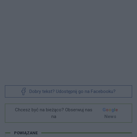
Dobry tekst? Udostępnij go na Facebooku?
Chcesz być na bieżąco? Obserwuj nas
G
o
o
g
l
e
na
News
POWIĄZANE