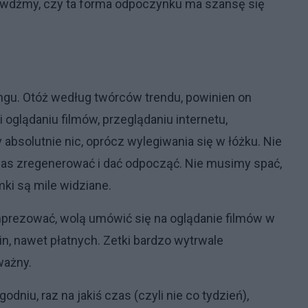
rawdźmy, czy ta forma odpoczynku ma szansę się
gu. Otóż według twórców trendu, powinien on
 oglądaniu filmów, przeglądaniu internetu,
absolutnie nic, oprócz wylegiwania się w łóżku. Nie
 nas zregenerować i dać odpocząć. Nie musimy spać,
ki są mile widziane.
 imprezować, wolą umówić się na oglądanie filmów w
, nawet płatnych. Zetki bardzo wytrwale
ważny.
odniu, raz na jakiś czas (czyli nie co tydzień),