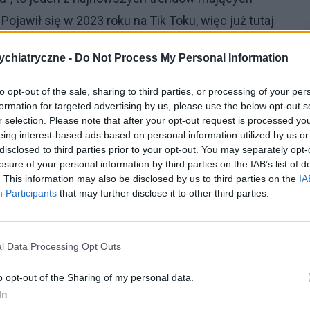
ojawił się w 2023 roku na Tik Toku, więc już tutaj
zez pokolenie Z, które (często niesłusznie)
chiatryczne -
Do Not Process My Personal Information
 pracy, roszczeniowość i bycie pierwszym pokoleniem
m nadopiekuńczych rodziców. Jak wspomniałem,
to opt-out of the sale, sharing to third parties, or processing of your per
formation for targeted advertising by us, please use the below opt-out s
 prostu wiedzą czego chcą, są nastawione na work-
r selection. Please note that after your opt-out request is processed y
 dobrze wykształcone, chcą podróżować. Oczywiście
eing interest-based ads based on personal information utilized by us or
disclosed to third parties prior to your opt-out. You may separately opt-
ży także, że jest to pokolenie w całości wychowane w
losure of your personal information by third parties on the IAB’s list of
. This information may also be disclosed by us to third parties on the
IA
Participants
that may further disclose it to other third parties.
iś czas powstają nowe trendy, np. „bare minimum
l Data Processing Opt Outs
łek po weekendzie absolutnego minimum bez
o opt-out of the Sharing of my personal data.
poszukiwanie bardzo łatwej w wykonywaniu pracy za
In