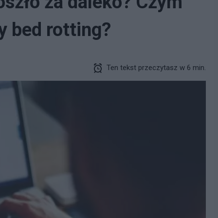
poszło za daleko? Czym
y bed rotting?
Ten tekst przeczytasz w 6 min.