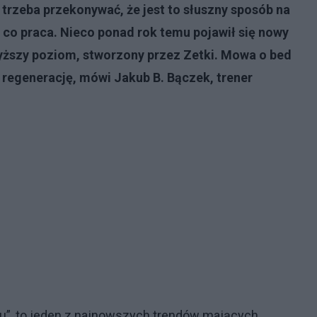
e trzeba przekonywać, że jest to słuszny sposób na
 co praca. Nieco ponad rok temu pojawił się nowy
ższy poziom, stworzony przez Zetki. Mowa o bed
a regenerację, mówi Jakub B. Bączek, trener
óżku”, to jeden z najnowszych trendów mających