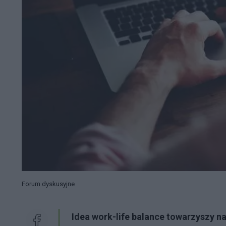
Forum dyskusyjne
Idea work-life balance towarzyszy n