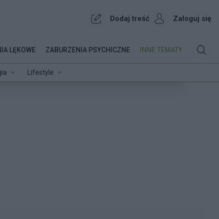
Dodaj treść
Zaloguj się
IA LĘKOWE
ZABURZENIA PSYCHICZNE
INNE TEMATY
ia
Lifestyle