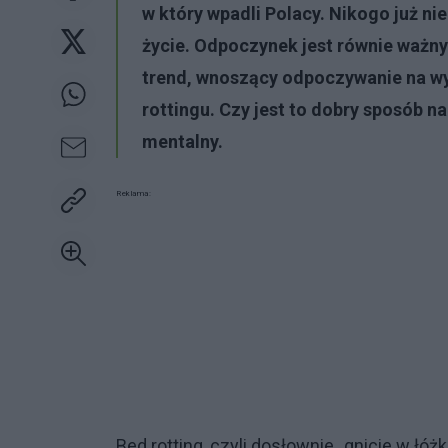
w który wpadli Polacy. Nikogo już ni
życie. Odpoczynek jest równie ważny
trend, wnoszący odpoczywanie na wy
rottingu. Czy jest to dobry sposób n
mentalny.
Reklama:
Bed rotting, czyli dosłownie „gnicie w ł