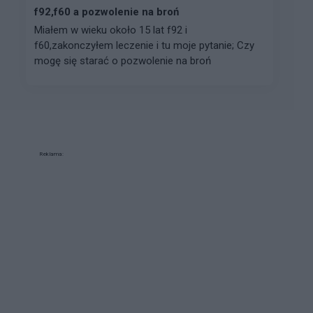
f92,f60 a pozwolenie na broń
Miałem w wieku około 15 lat f92 i
f60,zakonczyłem leczenie i tu moje pytanie; Czy
mogę się starać o pozwolenie na broń
Reklama: