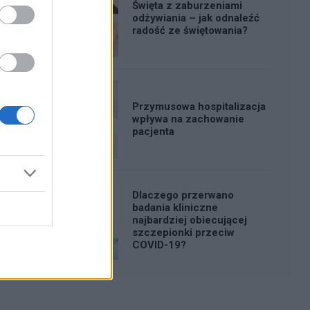
Święta z zaburzeniami
odżywiania – jak odnaleźć
radość ze świętowania?
Przymusowa hospitalizacja
wpływa na zachowanie
pacjenta
Dlaczego przerwano
badania kliniczne
najbardziej obiecującej
szczepionki przeciw
COVID-19?