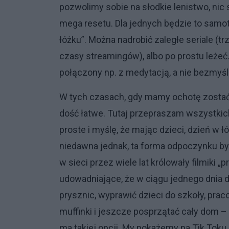
pozwolimy sobie na słodkie lenistwo, nic 
mega resetu. Dla jednych będzie to samot
łóżku”. Można nadrobić zaległe seriale (t
czasy streamingów), albo po prostu leżeć
połączony np. z medytacją, a nie bezmyśl
W tych czasach, gdy mamy ochotę zostać w
dość łatwe. Tutaj przepraszam wszystkich 
proste i myślę, że mając dzieci, dzień w 
niedawna jednak, ta forma odpoczynku był
w sieci przez wiele lat królowały filmiki „
udowadniające, że w ciągu jednego dnia d
prysznic, wyprawić dzieci do szkoły, praco
muffinki i jeszcze posprzątać cały dom –
ma takiej opcji. My pokażemy na Tik Toku 