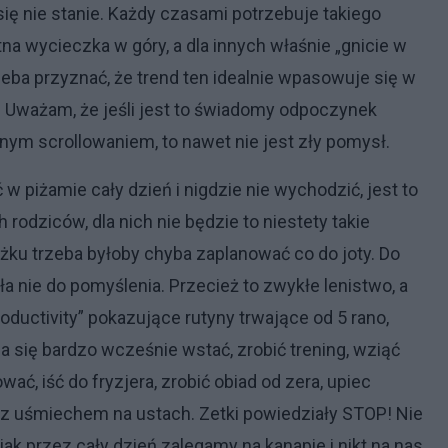
się nie stanie. Każdy czasami potrzebuje takiego
na wycieczka w góry, a dla innych właśnie „gnicie w
rzeba przyznać, że trend ten idealnie wpasowuje się w
. Uważam, że jeśli jest to świadomy odpoczynek
nym scrollowaniem, to nawet nie jest zły pomysł.
 piżamie cały dzień i nigdzie nie wychodzić, jest to
rodziców, dla nich nie będzie to niestety takie
łóżku trzeba byłoby chyba zaplanować co do joty. Do
a nie do pomyślenia. Przecież to zwykłe lenistwo, a
productivity” pokazujące rutyny trwające od 5 rano,
a się bardzo wcześnie wstać, zrobić trening, wziąć
wać, iść do fryzjera, zrobić obiad od zera, upiec
 z uśmiechem na ustach. Zetki powiedziały STOP! Nie
jak przez cały dzień zalegamy na kanapie i nikt na nas