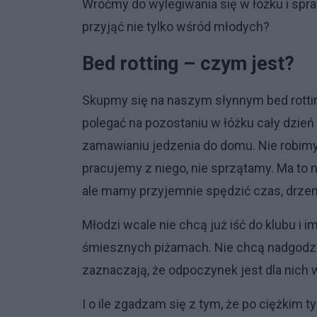
Wróćmy do wylegiwania się w łóżku i sp
przyjąć nie tylko wśród młodych?
Bed rotting – czym jest?
Skupmy się na naszym słynnym bed rottin
polegać na pozostaniu w łóżku cały dzień i
zamawianiu jedzenia do domu. Nie robimy 
pracujemy z niego, nie sprzątamy. Ma to
ale mamy przyjemnie spędzić czas, drzem
Młodzi wcale nie chcą już iść do klubu i
śmiesznych piżamach. Nie chcą nadgodzin
zaznaczają, że odpoczynek jest dla nich 
I o ile zgadzam się z tym, że po ciężkim tyg