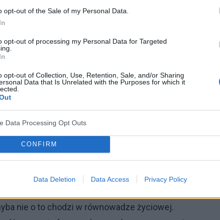
 jak najwięcej, czy „work-life fit”, co ma oznaczać
o opt-out of the Sale of my Personal Data.
est kolejnym z nich. Wszystkie te trendy są
In
ierwszy rzut oka nie nazwiemy ich wartościowymi.
to opt-out of processing my Personal Data for Targeted
ing.
stwierdzić, że mają w sobie coś ciekawego i
In
ie, nieprzejmowanie się pracą, mniej
stresu
.
o opt-out of Collection, Use, Retention, Sale, and/or Sharing
ersonal Data that Is Unrelated with the Purposes for which it
ie zaszedł za daleko? Chodziło przecież o
lected.
Out
 odpoczynku po pracy, niepozostawanie w niej przez
ikę. Z drugiej strony cały czas praca powinna być
ve Data Processing Opt Outs
cję, dzięki temu unikamy wypalenia zawodowego.
CONFIRM
y taka ignorująca postawa wobec wykonywanych
e zostać zauważona przez zwierzchników, ale także
Data Deletion
Data Access
Privacy Policy
zrezygnujemy z awansu, zamkniemy sobie drzwi
 Chyba nie o to chodzi w równowadze życiowej.