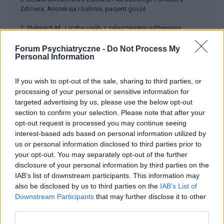
Zdrowia, Anoreksja i bulimia, pacjent.gov.pl
7. Stelmach M., Liczba osób z zaburzeniami odżywiania
wzrosła w czasie pandemii, termedia.pl, 2023
Forum Psychiatryczne -
Do Not Process My
1.
Personal Information
https://kosmos.ptpk.org/index.php/Kosmos/article/download/
2489/2497/3208
If you wish to opt-out of the sale, sharing to third parties, or
2. https://apcz.umk.pl/IWPNZ/article/view/37483
processing of your personal or sensitive information for
3. https://www.nik.gov.pl/najnowsze-informacje-o-wynikach-
targeted advertising by us, please use the below opt-out
kontroli/psychiatria-dziecieca.html
4. https://www.jpeds.com/article/S0022-3476(23)00596-
section to confirm your selection. Please note that after your
6/fulltext
opt-out request is processed you may continue seeing
5. https://politykazdrowotna.com/artykul/zdrowie-w-liczbach-
interest-based ads based on personal information utilized by
opieka-psychiatryczna-w-polsce-po-pandemii-n829749
us or personal information disclosed to third parties prior to
6. https://pacjent.gov.pl/zapobiegaj/anoreksja-i-bulimia
your opt-out. You may separately opt-out of the further
7. https://www.termedia.pl/neurologia/Liczba-osob-z-
disclosure of your personal information by third parties on the
zaburzeniami-odzywiania-wzrosla-w-czasie-
IAB’s list of downstream participants. This information may
pandemii,53284.html
also be disclosed by us to third parties on the
IAB’s List of
Downstream Participants
that may further disclose it to other
third parties.
Treści i materiały zawarte w tym serwisie mają charakter