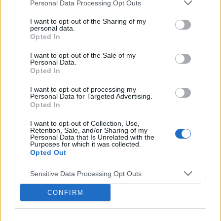
Personal Data Processing Opt Outs
edukacyjno-informacyjny. Wydawca i redakcja serwisu nie ponosi
odpowiedzialności za efekty ich zastosowania. Przed
I want to opt-out of the Sharing of my
zastosowaniem porad i wskazówek zawartych w serwisie, należy
personal data.
bezwzględnie skonsultować się z lekarzem.
Opted In
I want to opt-out of the Sale of my
Personal Data.
Opted In
POWIĄZANE DYSKUSJE NA FORUM Z
I want to opt-out of processing my
KATEGORII
INNE TEMATY
Personal Data for Targeted Advertising.
Opted In
medforum
I want to opt-out of Collection, Use,
Retention, Sale, and/or Sharing of my
Forum:
Informacje portalowe
Personal Data that Is Unrelated with the
Purposes for which it was collected.
Opted Out
Chcemy poznać Twoją opinię!
Sensitive Data Processing Opt Outs
Cześć! 🌟 Chcielibyśmy jako Redakcja Serwisu poznać
Twoją opinię na temat tworzonych przez nas treści:
CONFIRM
newsów, porad i artykułów pochodzących spod pióra
lekarzy, a także copywriterów medycznych. ...