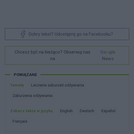
Dobry tekst? Udostępnij go na Facebooku?
Chcesz być na bieżąco? Obserwuj nas
G
o
o
g
l
e
na
News
POWIĄZANE
Tematy
Leczenie zaburzeń odżywiania
Zaburzenia odżywiania
Zobacz także w języku
english
deutsch
español
français