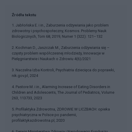
Źródła tekstu
1. Jabłońska E. i in., Zaburzenia odżywiania jako problem
zdrowotny i psychospołeczny, Kosmos. Problemy Nauk
Biologicznych, Tom 68, 2019, Numer 1 (322): 121–132
2. Kochman D., Jaszczak M., Zaburzenia odżywiania się –
częsty problem współczesnej młodzieży, Innowacje w
Pielęgniarstwie i Naukach o Zdrowiu 4(6)/2021
3. Naczelna Izba Kontroli, Psychiatria dziecięca do poprawki,
nik.gov.pl, 2024
4. Pastore M. i in., Alarming Increase of Eating Disorders in
Children and Adolescents, The Journal of Pediatrics, Volume
263, 113733, 2023
5. Profilaktyka Zdrowotna, ZDROWIE W LICZBACH: opieka
psychiatryczna w Polsce po pandemii,
profilaktykazdrowotna.pl, 2020
6. Serwis Ministerstwa Zdrowia i Narodowego Funduszu