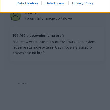
Data Deletion
Data Access
Privacy Policy
SANTEE
Forum:
Informacje portalowe
f92,f60 a pozwolenie na broń
Miałem w wieku około 15 lat f92 i f60,zakonczyłem
leczenie i tu moje pytanie; Czy mogę się starać o
pozwolenie na broń
Reklama: