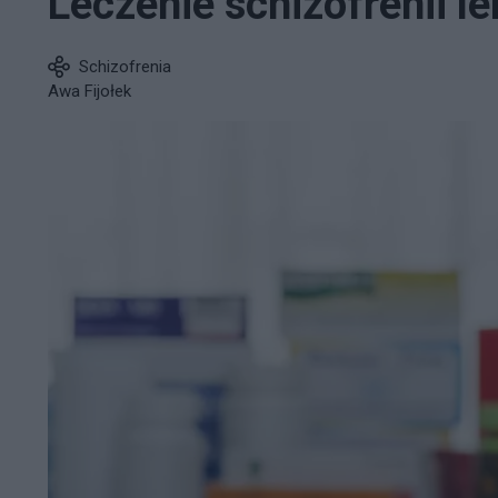
Leczenie schizofrenii l
Schizofrenia
Awa Fijołek