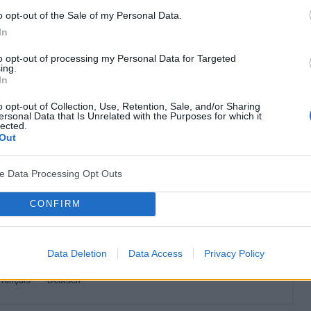
e pacjentów z
silnie nasilonymi objawami
o opt-out of the Sale of my Personal Data.
In
ę również w wypadku leczenia chorych z psychozami
e lekarstwa okazują się nieskuteczne.
to opt-out of processing my Personal Data for Targeted
ing.
In
? Udostępnij go na Facebooku?
o opt-out of Collection, Use, Retention, Sale, and/or Sharing
ersonal Data that Is Unrelated with the Purposes for which it
lected.
Out
co? Obserwuj nas na
G
o
o
g
l
e
News
ve Data Processing Opt Outs
CONFIRM
ofrenia
a społeczna
Schizofrenia
Data Deletion
Data Access
Privacy Policy
français
deutsch