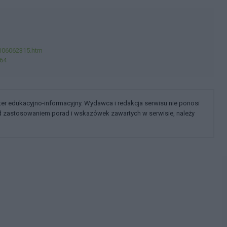
1106062315.htm
464
kter edukacyjno-informacyjny. Wydawca i redakcja serwisu nie ponosi
ed zastosowaniem porad i wskazówek zawartych w serwisie, należy