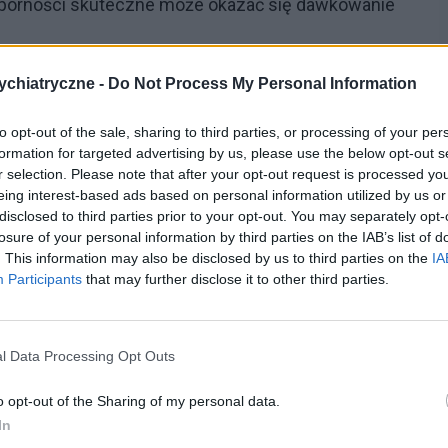
dporności skuteczne może okazać się dawkowanie
podawany był jako ostatni, w sytuacjach skrajnych, w
chiatryczne -
Do Not Process My Personal Information
ą ryzyko agranulocytozy (powikłań ze strony układu
to opt-out of the sale, sharing to third parties, or processing of your per
leku na początku lat sześćdziesiątych, przez wiele
formation for targeted advertising by us, please use the below opt-out s
r selection. Please note that after your opt-out request is processed y
 nad tym lekiem, aż do niedawna.
eing interest-based ads based on personal information utilized by us or
disclosed to third parties prior to your opt-out. You may separately opt-
ześciu tysiącach pacjentów (6246) i ich rezultat
losure of your personal information by third parties on the IAB’s list of
. This information may also be disclosed by us to third parties on the
IA
karzy
klozapina
niepotrzebnie była podawana z tak
Participants
that may further disclose it to other third parties.
jenci w trakcie przyjmowania leku bezwzględnie
składników krwi ze szczególnym uwzględnieniem
ż, że biorąc pod uwagę ogólne korzyści wynikające z
l Data Processing Opt Outs
owinno się raczej brać pod uwagę czynniki
o opt-out of the Sharing of my personal data.
salnych standardów.
In