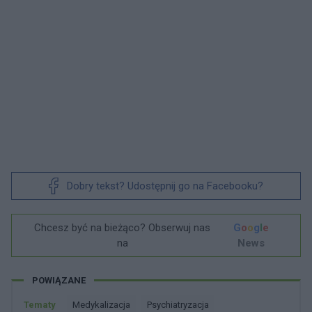
Dobry tekst? Udostępnij go na Facebooku?
Chcesz być na bieżąco? Obserwuj nas
G
o
o
g
l
e
na
News
POWIĄZANE
Tematy
Medykalizacja
Psychiatryzacja