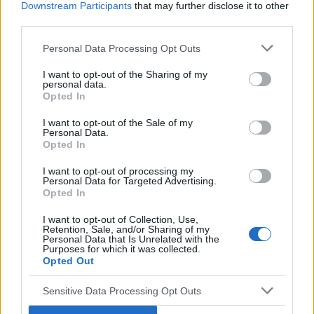
Downstream Participants
that may further disclose it to other
Chcemy poznać Twoją opinię!
third parties.
Cześć! 🌟 Chcielibyśmy jako Redakcja Serwisu poznać
Twoją opinię na temat tworzonych przez nas treści:
Personal Data Processing Opt Outs
newsów, porad i artykułów pochodzących spod pióra
I want to opt-out of the Sharing of my
lekarzy, a także copywriterów medycznych. ...
personal data.
Opted In
I want to opt-out of the Sale of my
SANTEE
Personal Data.
Forum:
Informacje portalowe
Opted In
I want to opt-out of processing my
Personal Data for Targeted Advertising.
f92,f60 a pozwolenie na broń
Opted In
Miałem w wieku około 15 lat f92 i f60,zakonczyłem
I want to opt-out of Collection, Use,
leczenie i tu moje pytanie; Czy mogę się starać o
Retention, Sale, and/or Sharing of my
pozwolenie na broń
Personal Data that Is Unrelated with the
Purposes for which it was collected.
Opted Out
Sensitive Data Processing Opt Outs