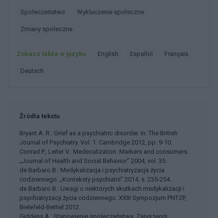
Społeczeństwo
Wykluczenie społeczne
Zmiany społeczne
Zobacz także w języku
english
español
français
deutsch
Źródła tekstu
Bryant A. R.: Grief as a psychiatric disorder. In: The British
Journal of Psychiatry. Vol. 1. Cambridge 2012, pp. 9-10.
Conrad P., Leiter V.: Medecalization. Markers and consumers.
„Journal of Health and Social Behavior” 2004, vol. 35.
de Barbaro B.: Medykalizacja i psychiatryzacja życia
codziennego. „Konteksty psychiatrii” 2014, s. 235-254.
de Barbaro B.: Uwagi o niektórych skutkach medykalizacji i
psychiatryzacji życia codziennego. XXIII Sympozjum PNTZP,
Bielefeld-Bethel 2012.
Giddens A.: Stanowienie społeczeństwa. Zarys teorii