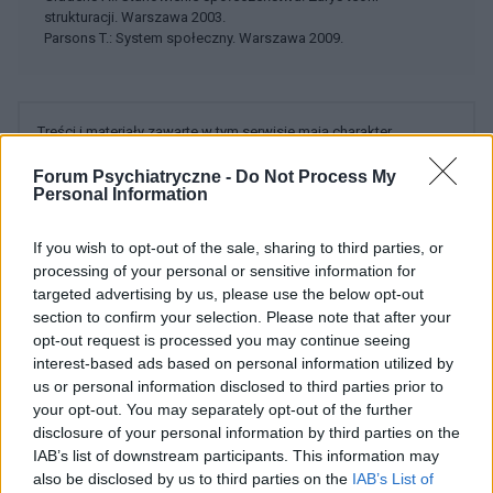
strukturacji. Warszawa 2003.
Parsons T.: System społeczny. Warszawa 2009.
Treści i materiały zawarte w tym serwisie mają charakter
edukacyjno-informacyjny. Wydawca i redakcja serwisu nie ponosi
Forum Psychiatryczne -
odpowiedzialności za efekty ich zastosowania. Przed
Do Not Process My
Personal Information
zastosowaniem porad i wskazówek zawartych w serwisie, należy
bezwzględnie skonsultować się z lekarzem.
If you wish to opt-out of the sale, sharing to third parties, or
processing of your personal or sensitive information for
targeted advertising by us, please use the below opt-out
POWIĄZANE DYSKUSJE NA FORUM Z
section to confirm your selection. Please note that after your
opt-out request is processed you may continue seeing
KATEGORII
INNE TEMATY
interest-based ads based on personal information utilized by
us or personal information disclosed to third parties prior to
medforum
your opt-out. You may separately opt-out of the further
Forum:
Informacje portalowe
disclosure of your personal information by third parties on the
IAB’s list of downstream participants. This information may
also be disclosed by us to third parties on the
IAB’s List of