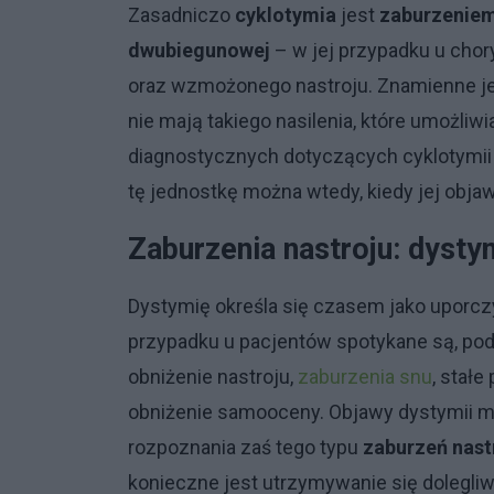
Zasadniczo
cyklotymia
jest
zaburzeniem
dwubiegunowej
– w jej przypadku u cho
oraz wzmożonego nastroju. Znamienne jes
nie mają takiego nasilenia, które umożli
diagnostycznych dotyczących cyklotymii 
tę jednostkę można wtedy, kiedy jej obja
Zaburzenia nastroju: dyst
Dystymię określa się czasem jako uporc
przypadku u pacjentów spotykane są, pod
obniżenie nastroju,
zaburzenia snu
, stał
obniżenie samooceny. Objawy dystymii ma
rozpoznania zaś tego typu
zaburzeń nast
konieczne jest utrzymywanie się dolegli