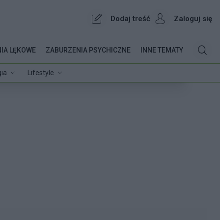
Dodaj treść
Zaloguj się
IA LĘKOWE
ZABURZENIA PSYCHICZNE
INNE TEMATY
ia
Lifestyle