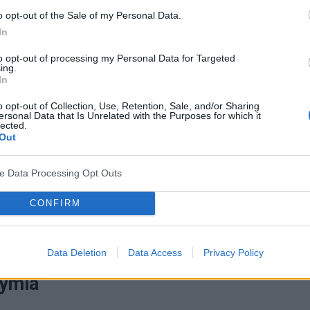
ywna dwubiegunowa
(
ChAD
) jest najbardziej znanym
o opt-out of the Sale of my Personal Data.
terystyczne dla tej jednostki jest to, że u jednego
In
astroju (epizody depresyjne) oraz epizody
to opt-out of processing my Personal Data for Targeted
ing.
maniakalne). Przebieg schorzenia bywa odmienny u
In
epizody depresyjne, u innych maniakalne, różny bywa
o opt-out of Collection, Use, Retention, Sale, and/or Sharing
ugość okresów remisji. Dość często zdarza się, że u
ersonal Data that Is Unrelated with the Purposes for which it
lected.
ajpierw rozpoznawana jest
depresja
– dzieje się tak
Out
m
zaburzeń nastroju
jest epizod depresyjny. W takich
ve Data Processing Opt Outs
yczaj szybko wychodzi na jaw – w sytuacji, gdy
nową
zacznie przyjmować
leki przeciwdepresyjne
w
CONFIRM
może wystąpieniem u niego epizodu
Data Deletion
Data Access
Privacy Policy
tymia