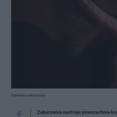
Depresja u mężczyzny
Zaburzenia nastroju powszechnie koj