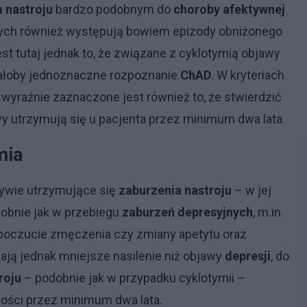
 nastroju
bardzo podobnym do
choroby afektywnej
rych również występują bowiem epizody obniżonego
t tutaj jednak to, że związane z cyklotymią objawy
wiałoby jednoznaczne rozpoznanie
ChAD
. W kryteriach
wyraźnie zaznaczone jest również to, że stwierdzić
wy utrzymują się u pacjenta przez minimum dwa lata.
ymia
zywie utrzymujące się
zaburzenia nastroju
– w jej
obnie jak w przebiegu
zaburzeń depresyjnych
, m.in.
e poczucie zmęczenia czy zmiany apetytu oraz
ją jednak mniejsze nasilenie niż objawy
depresji
, do
roju
– podobnie jak w przypadku cyklotymii –
wości przez minimum dwa lata.