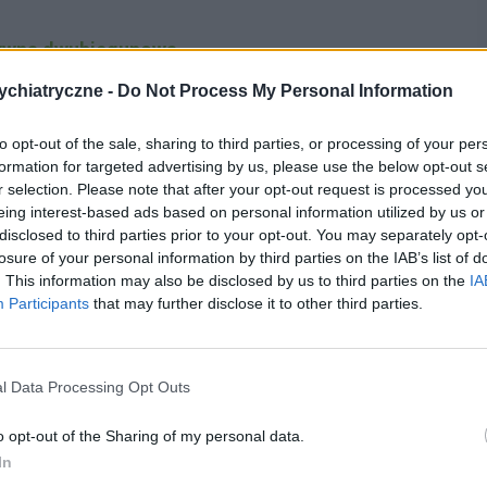
tywna dwubiegunowa
chiatryczne -
Do Not Process My Personal Information
to opt-out of the sale, sharing to third parties, or processing of your per
formation for targeted advertising by us, please use the below opt-out s
r selection. Please note that after your opt-out request is processed y
eing interest-based ads based on personal information utilized by us or
disclosed to third parties prior to your opt-out. You may separately opt-
losure of your personal information by third parties on the IAB’s list of
h problemów, z którymi psychiatrzy stykają się
. This information may also be disclosed by us to third parties on the
IA
Participants
that may further disclose it to other third parties.
wiecie zmagać się z nimi łącznie może nawet 20%
jedna na pięć osób cierpi na
depresję
– do
zaburzeń
więcej jednostek.
l Data Processing Opt Outs
roba afektywna dwubiegunowa
o opt-out of the Sharing of my personal data.
In