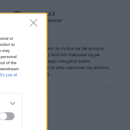
gregor1,2,3
Forum:
Depresja
sonal or
Jak dalej żyć?
ection to
W życiu nie sądziłem że można się tak posypać
ou may
będąc w związku z kimś kto traktował cię jak
 personal
śmiecia od ostatniego roku,gdzie byłem
out of the
potrzebny tylko po to żeby zajmować się dziećmi,
 downstream
dać pieniądze i się ...
B’s List of
Reklama: