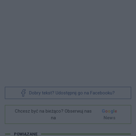
Dobry tekst? Udostępnij go na Facebooku?
Chcesz być na bieżąco? Obserwuj nas
G
o
o
g
l
e
na
News
POWIĄZANE