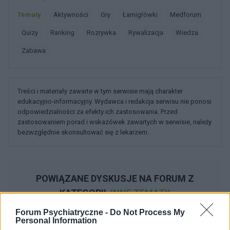
Tematy
Aktywności
Gry
łamigłówki
Medforum
Quizy
Ranking
Rozrywka
Rywalizacja
Wiedza
Zabawa
Treści i materiały zawarte w tym serwisie mają charakter
edukacyjno-informacyjny. Wydawca i redakcja serwisu nie ponosi
odpowiedzialności za efekty ich zastosowania. Przed
zastosowaniem porad i wskazówek zawartych w serwisie, należy
bezwzględnie skonsultować się z lekarzem.
POWIĄZANE DYSKUSJE NA FORUM Z
KATEGORII
INNE TEMATY
Forum Psychiatryczne -
Do Not Process My
medforum
Personal Information