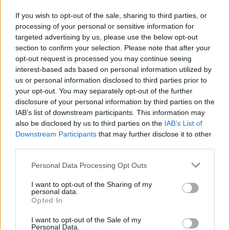
Forum:
Informacje portalowe
If you wish to opt-out of the sale, sharing to third parties, or
processing of your personal or sensitive information for
targeted advertising by us, please use the below opt-out
Chcemy poznać Twoją opinię!
section to confirm your selection. Please note that after your
Cześć! 🌟 Chcielibyśmy jako Redakcja Serwisu poznać
opt-out request is processed you may continue seeing
Twoją opinię na temat tworzonych przez nas treści:
interest-based ads based on personal information utilized by
newsów, porad i artykułów pochodzących spod pióra
us or personal information disclosed to third parties prior to
lekarzy, a także copywriterów medycznych. ...
your opt-out. You may separately opt-out of the further
disclosure of your personal information by third parties on the
IAB’s list of downstream participants. This information may
SANTEE
also be disclosed by us to third parties on the
IAB’s List of
Forum:
Informacje portalowe
Downstream Participants
that may further disclose it to other
third parties.
Personal Data Processing Opt Outs
f92,f60 a pozwolenie na broń
Miałem w wieku około 15 lat f92 i f60,zakonczyłem
I want to opt-out of the Sharing of my
personal data.
leczenie i tu moje pytanie; Czy mogę się starać o
Opted In
pozwolenie na broń
I want to opt-out of the Sale of my
Personal Data.